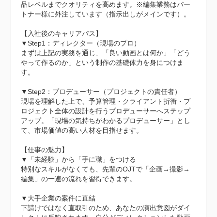
品レベルまでクオリティを高めます。※編集業務はパー
トナー様に外注しています（指示出しがメインです）。

【入社後のキャリアパス】

▼Step1：ディレクター（現場のプロ）

まずは上記の実務を通じ、「良い動画とは何か」「どう
やって作るのか」という制作の基礎体力を身につけま
す。

▼Step2：プロデューサー（プロジェクトの責任者）

現場を理解した上で、予算管理・クライアント折衝・プ
ロジェクト全体の設計を行うプロデューサーへステップ
アップ。「現場の気持ちがわかるプロデューサー」とし
て、市場価値の高い人材を目指せます。

【仕事の魅力】

▼「未経験」から「手に職」をつける

特別なスキルがなくても、先輩のOJTで「企画→撮影→
編集」の一連の流れを習得できます。

▼大手企業の案件に直結

下請けではなく直取引のため、あなたの演出意図がダイ