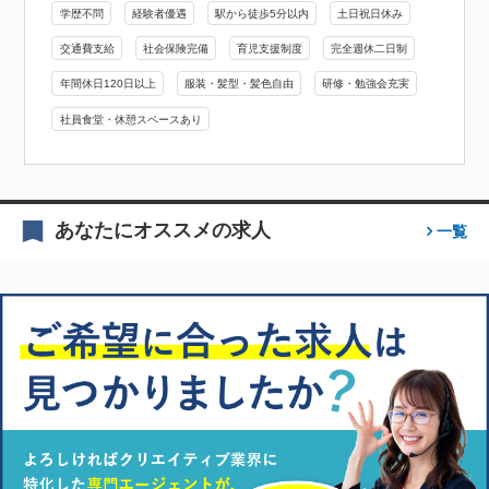
学歴不問
経験者優遇
駅から徒歩5分以内
土日祝日休み
交通費支給
社会保険完備
育児支援制度
完全週休二日制
年間休日120日以上
服装・髪型・髪色自由
研修・勉強会充実
社員食堂・休憩スペースあり
あなたにオススメの求人
一覧