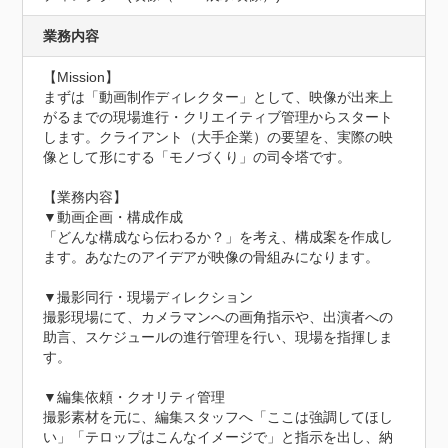
業務内容
【Mission】

まずは「動画制作ディレクター」として、映像が出来上
がるまでの現場進行・クリエイティブ管理からスタート
します。クライアント（大手企業）の要望を、実際の映
像として形にする「モノづくり」の司令塔です。

【業務内容】

▼動画企画・構成作成

「どんな構成なら伝わるか？」を考え、構成案を作成し
ます。あなたのアイデアが映像の骨組みになります。

▼撮影同行・現場ディレクション

撮影現場にて、カメラマンへの画角指示や、出演者への
助言、スケジュールの進行管理を行い、現場を指揮しま
す。

▼編集依頼・クオリティ管理

撮影素材を元に、編集スタッフへ「ここは強調してほし
い」「テロップはこんなイメージで」と指示を出し、納