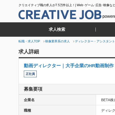
クリエイティブ職の求人が7.5万件以上！| Web･ゲーム･広告･映像な
power
求人検索
転職・求人TOP
映像業界系の求人
ディレクター・アシスタント
求人詳細
動画ディレクター｜大手企業のHR動画制作
正社員
募集要項
企業名
BETA
職種
ディレク