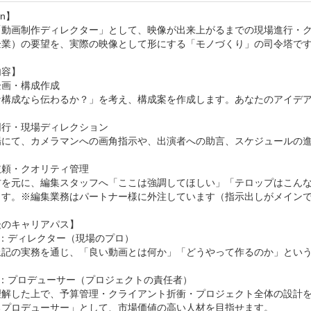
n】

「動画制作ディレクター」として、映像が出来上がるまでの現場進行・
企業）の要望を、実際の映像として形にする「モノづくり」の司令塔です
容】

画・構成作成

な構成なら伝わるか？」を考え、構成案を作成します。あなたのアイデア
行・現場ディレクション

場にて、カメラマンへの画角指示や、出演者への助言、スケジュールの進
頼・クオリティ管理

材を元に、編集スタッフへ「ここは強調してほしい」「テロップはこん
ます。※編集業務はパートナー様に外注しています（指示出しがメインで
のキャリアパス】

p1：ディレクター（現場のプロ）

上記の実務を通じ、「良い動画とは何か」「どうやって作るのか」という
p2：プロデューサー（プロジェクトの責任者）

理解した上で、予算管理・クライアント折衝・プロジェクト全体の設計
るプロデューサー」として、市場価値の高い人材を目指せます。
