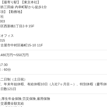
【最寄り駅】【東京本社】

鉄三田線 内幸町駅から徒歩1分

項】【勤務地】

社

03

西新橋1丁目2-9 15F

オフィス

15

古屋市中村区椿町15-10 11F
480万円〜550万円
17:30
：60分
二日制（土日祝）

暇、年末年始休暇、有給休暇10日（入社7ヶ月目～）、特別休暇（慶弔
日数121日
,厚生年金保険,労災保険,雇用保険
：交通費全額支給