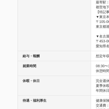
最寄駅：
都営地下
【特記事
▼東京本
〒105-00
東京都港区
▼名古屋
〒453-00
愛知県名
給与・報酬
想定年収
就業時間
08:30〜
休憩時間
休暇・休日
完全週休
夏季休
年間休日
待遇・福利厚生
健康保険
交通費