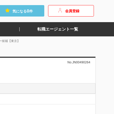
0
会員登録
気になる
件
転職エージェント一覧
ー候補【東京】
No.JN00490264