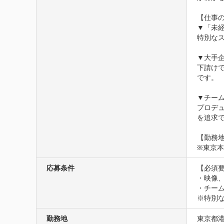
【仕事の
▼「未経
特別なス
▼大手企
下請け
です。

▼チーム
プロデュ
を追求で
【勤務地
※東京
応募条件
【必須要
・映像、
・チー
※特別
勤務地
東京都港