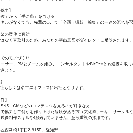
魅力】

験」から「手に職」をつける

キルがなくても、先輩のOJTで「企画→撮影→編集」の一連の流れを習
業の案件に直結

ではなく直取引のため、あなたの演出意図がダイレクトに反映されます
でのモノづくり

ーサー、PMとチームを組み、コンサルタントやBizDevとも連携を
きます。

】

本社もしくは名古屋オフィスに出社となります。
件】

SNS、CMなどのコンテンツを見るのが好きな方

ムで協力して何かを作り上げた経験がある方（文化祭、部活、サークルな
な映像制作スキルや経験は問いません。意欲重視の採用です。
区西新橋1丁目2-915F／愛知県