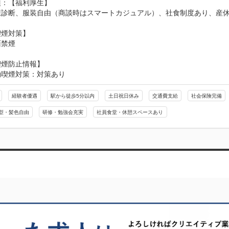
：【福利厚生】

康診断、服装自由（商談時はスマートカジュアル）、社食制度あり、産休
煙対策】

面禁煙
喫煙防止情報】
動喫煙対策：対策あり
経験者優遇
駅から徒歩5分以内
土日祝日休み
交通費支給
社会保険完備
型・髪色自由
研修・勉強会充実
社員食堂・休憩スペースあり