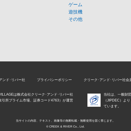
ゲーム
遊技機
その他
アンド･リバー社
プライバシーポリシー
クリーク･アンド･リバー社会
E VILLAGEは株式会社クリーク･アンド･リバー社
当社は、一般財
取引所プライム市場、証券コード4763）が運営
（JIPDEC）
。
ています。
当サイトの内容、テキスト、画像等の
無断転載・無断使用を固く禁じます。
© CREEK & RIVER Co., Ltd.