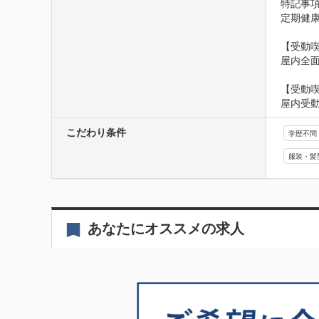
特記事項
定期健
【受動喫
屋内全
【受動
屋内受
こだわり条件
学歴不問
服装・髪
あなたにオススメの求人