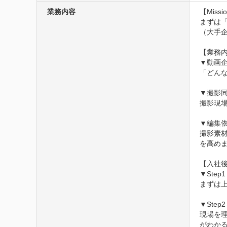
業務内容
【Missio
まずは
（大手
【業務内
▼動画企
「どん
▼撮影同
撮影現
▼編集依
撮影素
を高め
【入社後
▼Ste
まずは
▼Ste
現場を
がわか