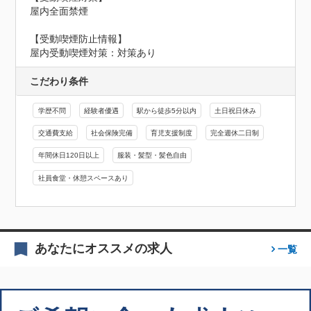
屋内全面禁煙
【受動喫煙防止情報】
屋内受動喫煙対策：対策あり
こだわり条件
学歴不問
経験者優遇
駅から徒歩5分以内
土日祝日休み
交通費支給
社会保険完備
育児支援制度
完全週休二日制
年間休日120日以上
服装・髪型・髪色自由
社員食堂・休憩スペースあり
あなたにオススメの求人
一覧