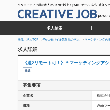
クリエイティブ職の求人が7.5万件以上！| Web･ゲーム･広告･映像な
power
求人検索
転職・求人TOP
Web/モバイル業界系の求人
マーケティングの
求人詳細
《週2リモート可！》＊マーケティングア
派遣
募集要項
企業名
株式会社Wi
職種
Webマー