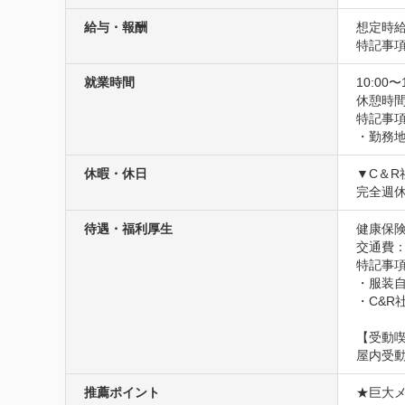
給与・報酬
想定時給
特記事
就業時間
10:00〜
休憩時
特記事項
・勤務地 
休暇・休日
▼C＆R
完全週
待遇・福利厚生
健康保険
交通費
特記事項
・服装自
・C&R
【受動
屋内受
推薦ポイント
★巨大