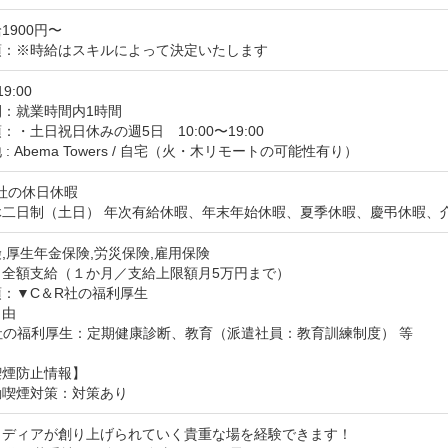
1900円〜
項：※時給はスキルによって決定いたします
19:00
間：就業時間内1時間
：・土日祝日休みの週5日　10:00〜19:00

: Abema Towers / 自宅（火・木リモートの可能性有り）
社の休日休暇

休二日制（土日） 年次有給休暇、年末年始休暇、夏季休暇、慶弔休暇、
,厚生年金保険,労災保険,雇用保険
：全額支給（１か月／支給上限額月5万円まで）
：▼C＆R社の福利厚生

由

社の福利厚生：定期健康診断、教育（派遣社員：教育訓練制度） 等
喫煙防止情報】
動喫煙対策：対策あり
メディアが創り上げられていく貴重な場を経験できます！
