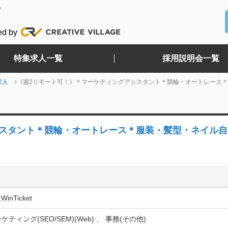
ど
ed by
特集求人一覧
採用説明会一覧
求人
《週2リモート可！》＊マーケティングアシスタント＊競輪・オートレース
シスタント＊競輪・オートレース＊服装・髪型・ネイル自
nTicket
ケティング(SEO/SEM)(Web) 、 事務(その他)