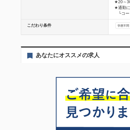
★20～
★通勤に
　└コ
こだわり条件
学歴不問
あなたにオススメの求人