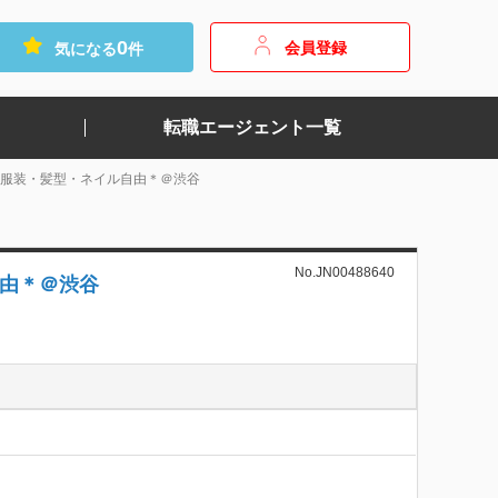
0
会員登録
気になる
件
転職エージェント一覧
＊服装・髪型・ネイル自由＊＠渋谷
No.JN00488640
由＊＠渋谷