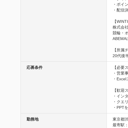
・ポイン
・配信決
【WINT
株式会社W
競輪・オ
ABEM
【所属チ
20代後
応募条件
【必要ス
・営業事
・Exc
【歓迎ス
・インタ
・クエリ
・PP
勤務地
東京都渋谷
最寄駅