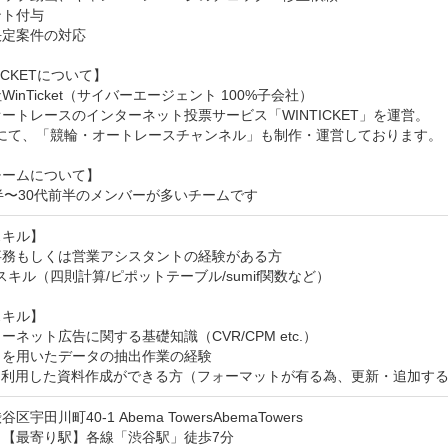
ト付与

定案件の対応

ICKETについて】

inTicket（サイバーエージェント 100%子会社）

ートレースのインターネット投票サービス「WINTICKET」を運営。

Aにて、「競輪・オートレースチャンネル」も制作・運営しております。

ームについて】

半〜30代前半のメンバーが多いチームです
キル】

務もしくは営業アシスタントの経験がある方

elスキル（四則計算/ピポットテーブル/sumif関数など）

キル】

ーネット広告に関する基礎知識（CVR/CPM etc.）

を用いたデータの抽出作業の経験

Tを利用した資料作成ができる方（フォーマットが有る為、更新・追加す
区宇田川町40-1 Abema TowersAbemaTowers
：【最寄り駅】各線「渋谷駅」徒歩7分