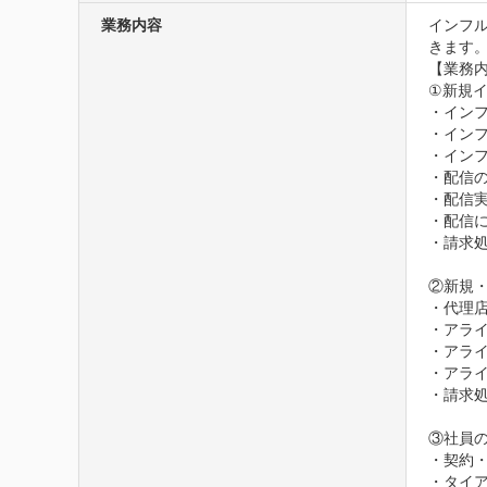
業務内容
インフ
きます。
【業務内
①新規イ
・インフ
・インフ
・イン
・配信の
・配信実
・配信に
・請求処
②新規・
・代理店
・アラ
・アライ
・アライ
・請求処
③社員の
・契約・
・タイ