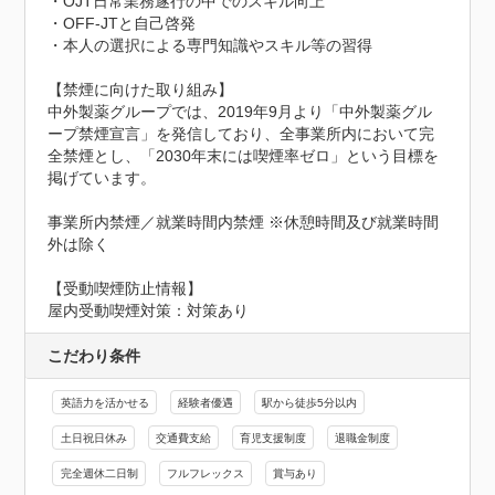
・OJT日常業務遂行の中でのスキル向上

・OFF-JTと自己啓発

・本人の選択による専門知識やスキル等の習得

【禁煙に向けた取り組み】

中外製薬グループでは、2019年9月より「中外製薬グル
ープ禁煙宣言」を発信しており、全事業所内において完
全禁煙とし、「2030年末には喫煙率ゼロ」という目標を
掲げています。

事業所内禁煙／就業時間内禁煙 ※休憩時間及び就業時間
外は除く
【受動喫煙防止情報】
屋内受動喫煙対策：対策あり
こだわり条件
英語力を活かせる
経験者優遇
駅から徒歩5分以内
土日祝日休み
交通費支給
育児支援制度
退職金制度
完全週休二日制
フルフレックス
賞与あり