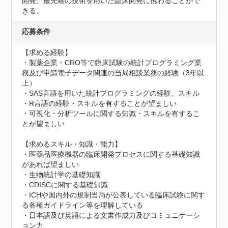
開発、最先端の技術を用いた臨床開発に携わることがで
きる。
応募条件
【求める経験】

・製薬企業・CRO等で臨床試験の統計プログラミング業
務及び申請電子データ関連の当局相談業務の経験（3年以
上）

・SAS言語を用いた統計プログラミングの経験、スキル

・R言語の経験・スキルを有することが望ましい

・可視化・分析ツールに関する知識・スキルを有するこ
とが望ましい

【求めるスキル・知識・能力】

・医薬品医療機器の臨床開発プロセスに関する基礎知識
があれば望ましい

・生物統計学の基礎知識

・CDISCに関する基礎知識

・ICHや国内外の規制当局が公表している臨床試験に関す
る各種ガイドライン等を理解している

・日本語及び英語による文書作成力及びコミュニケーシ
ョン力
