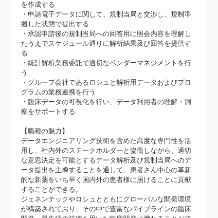
を作成する

・申請電子データに関して、規制当局と交渉し、規制準
拠した状態で提出する

・承認申請後の規制当局への回答用に照会内容を理解し
たうえでスケジュール通りに解析結果及び回答を提供す
る

・統計解析業務委託で適切なベンダーマネジメントを行
う

・グループ会社であるロシュと解析用データおよびプロ
グラムの業務連携を行う

・臨床データの可視化を行い、データ利用者の理解・洞
察をサポートする

【職種の魅力】

データエンジニアリング技術を含めた高度な専門性を活
用し、社内外のステークホルダーと協働しながら、適切
な意思決定を可能とするデータ解析及び規制当局へのデ
ータ提出を主導することを通して、患者さん中心の革新
的な新薬をいち早く国内外の患者様に届けることに貢献
することができる。

ジェネンテックやロシュとともにグローバルな開発環境
が構築されており、その中で豊富なパイプラインの臨床