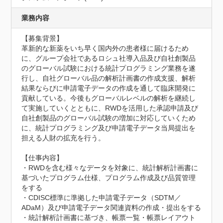
業務内容
【募集背景】

革新的な新薬をいち早く国内外の患者様に届けるため
に、グループ会社であるロシュ社導入品及び自社創製品
のグローバル試験における統計プログラミング業務を遂
行し、自社グローバル品の解析計画書の作成支援、解析
結果ならびに申請電子データの作成を通して臨床開発に
貢献している。今後もグローバルレベルの解析を継続し
て実施していくとともに、RWDを活用した承認申請及び
自社創製品のグローバル試験の増加に対応していくため
に、統計プログラミング及び申請電子データ当局提出を
担える人財の拡充を行う。

【仕事内容】

・RWDを含む様々なデータを対象に、統計解析計画書に
基づいたプログラム仕様、プログラム作成及び品質管理
をする

・CDISC標準に準拠した申請電子データ（SDTM／
ADaM）及び申請電子データ関連資料の作成・提出をする

・統計解析計画書に基づき、帳票一覧・帳票レイアウト