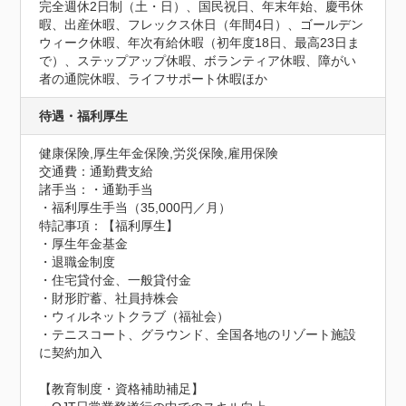
完全週休2日制（土・日）、国民祝日、年末年始、慶弔休
暇、出産休暇、フレックス休日（年間4日）、ゴールデン
ウィーク休暇、年次有給休暇（初年度18日、最高23日ま
で）、ステップアップ休暇、ボランティア休暇、障がい
者の通院休暇、ライフサポート休暇ほか
待遇・福利厚生
健康保険,厚生年金保険,労災保険,雇用保険
交通費：通勤費支給
諸手当：・通勤手当

・福利厚生手当（35,000円／月）
特記事項：【福利厚生】

・厚生年金基金

・退職金制度

・住宅貸付金、一般貸付金

・財形貯蓄、社員持株会

・ウィルネットクラブ（福祉会）

・テニスコート、グラウンド、全国各地のリゾート施設
に契約加入

【教育制度・資格補助補足】
