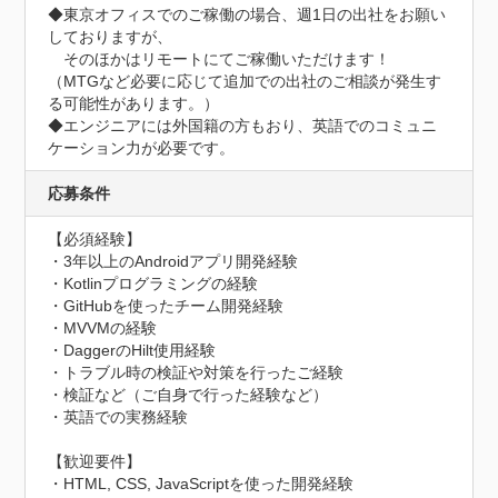
◆東京オフィスでのご稼働の場合、週1日の出社をお願い
しておりますが、

　そのほかはリモートにてご稼働いただけます！

（MTGなど必要に応じて追加での出社のご相談が発生す
る可能性があります。）

◆エンジニアには外国籍の方もおり、英語でのコミュニ
ケーション力が必要です。
応募条件
【必須経験】

・3年以上のAndroidアプリ開発経験 

・Kotlinプログラミングの経験

・GitHubを使ったチーム開発経験 

・MVVMの経験

・DaggerのHilt使用経験

・トラブル時の検証や対策を行ったご経験

・検証など（ご自身で行った経験など）

・英語での実務経験

【歓迎要件】

・HTML, CSS, JavaScriptを使った開発経験
