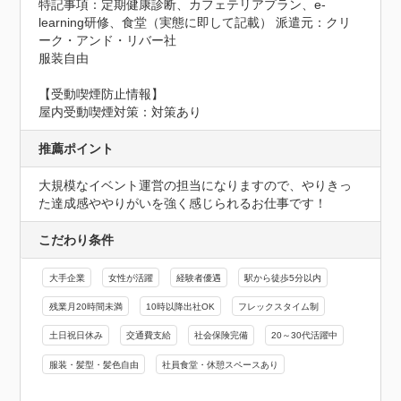
特記事項：定期健康診断、カフェテリアプラン、e-
learning研修、食堂（実態に即して記載） 派遣元：クリ
ーク・アンド・リバー社

服装自由
【受動喫煙防止情報】
屋内受動喫煙対策：対策あり
推薦ポイント
大規模なイベント運営の担当になりますので、やりきっ
た達成感ややりがいを強く感じられるお仕事です！
こだわり条件
大手企業
女性が活躍
経験者優遇
駅から徒歩5分以内
残業月20時間未満
10時以降出社OK
フレックスタイム制
土日祝日休み
交通費支給
社会保険完備
20～30代活躍中
服装・髪型・髪色自由
社員食堂・休憩スペースあり