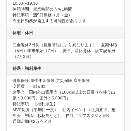
10:30〜19:30
休憩時間：就業時間のうち1時間
特記事項：週5日勤務（月～金）

※土日勤務が発生する可能性があります
休暇・休日
完全週休2日制（担当番組により異なります）、夏期休暇
（5日）年末年始（7日）、慶弔、産休育休、設立記念日
（7月3日）
待遇・福利厚生
健康保険,厚生年金保険,労災保険,雇用保険
交通費：一部支給
諸手当：国内外出張手当（100km以上の日帰りを伴う出
張：3,000円、国外：5,000円）
特記事項：【福利厚生】

MVP制度（半期に一度）、社内イベント（社員旅行、忘
年会、初詣、お花見など）、自社ゴルフスタジオ割引

通勤定期代2万円／月
