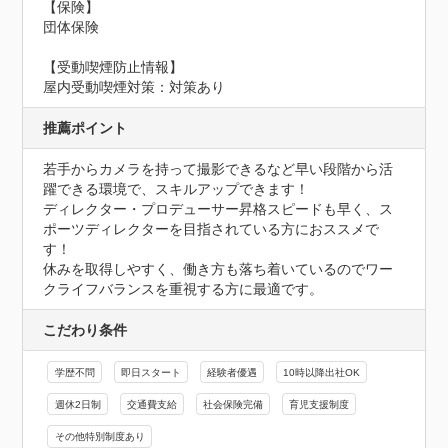
【保険】

団体保険
【受動喫煙防止情報】
屋内受動喫煙対策：対策あり
推薦ポイント
若手からカメラを持って撮影できるなど早い段階から活
躍できる環境で、スキルアップできます！

ディレクター・プロデューサー昇格スピードも早く、ス
ポーツディレクターを目指されている方におススメで
す！

休みを取得しやすく、働き方も落ち着いているのでワー
クライフバランスを重視する方に最適です。
こだわり条件
学歴不問
即日スタート
経験者優遇
10時以降出社OK
週休2日制
交通費支給
社会保険完備
育児支援制度
その他特別制度あり