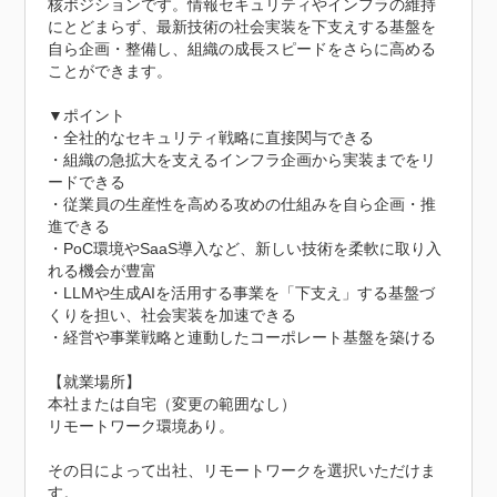
核ポジションです。情報セキュリティやインフラの維持
にとどまらず、最新技術の社会実装を下支えする基盤を
自ら企画・整備し、組織の成長スピードをさらに高める
ことができます。

▼ポイント

・全社的なセキュリティ戦略に直接関与できる

・組織の急拡大を支えるインフラ企画から実装までをリ
ードできる

・従業員の生産性を高める攻めの仕組みを自ら企画・推
進できる

・PoC環境やSaaS導入など、新しい技術を柔軟に取り入
れる機会が豊富

・LLMや生成AIを活用する事業を「下支え」する基盤づ
くりを担い、社会実装を加速できる

・経営や事業戦略と連動したコーポレート基盤を築ける

【就業場所】

本社または自宅（変更の範囲なし）

リモートワーク環境あり。

その日によって出社、リモートワークを選択いただけま
す。
