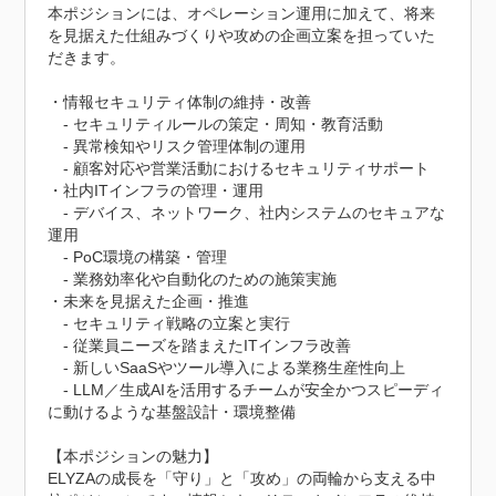
本ポジションには、オペレーション運用に加えて、将来
を見据えた仕組みづくりや攻めの企画立案を担っていた
だきます。

・情報セキュリティ体制の維持・改善

　- セキュリティルールの策定・周知・教育活動

　- 異常検知やリスク管理体制の運用

　- 顧客対応や営業活動におけるセキュリティサポート

・社内ITインフラの管理・運用

　- デバイス、ネットワーク、社内システムのセキュアな
運用

　- PoC環境の構築・管理

　- 業務効率化や自動化のための施策実施

・未来を見据えた企画・推進

　- セキュリティ戦略の立案と実行

　- 従業員ニーズを踏まえたITインフラ改善

　- 新しいSaaSやツール導入による業務生産性向上

　- LLM／生成AIを活用するチームが安全かつスピーディ
に動けるような基盤設計・環境整備

【本ポジションの魅力】

ELYZAの成長を「守り」と「攻め」の両輪から支える中