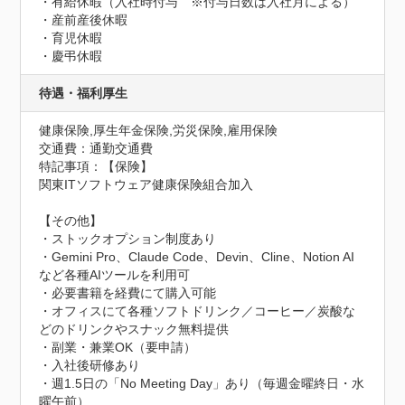
・有給休暇（入社時付与　※付与日数は入社月による）

・産前産後休暇

・育児休暇

・慶弔休暇
待遇・福利厚生
健康保険,厚生年金保険,労災保険,雇用保険
交通費：通勤交通費
特記事項：【保険】

関東ITソフトウェア健康保険組合加入

【その他】

・ストックオプション制度あり

・Gemini Pro、Claude Code、Devin、Cline、Notion AI 
など各種AIツールを利用可

・必要書籍を経費にて購入可能

・オフィスにて各種ソフトドリンク／コーヒー／炭酸な
どのドリンクやスナック無料提供

・副業・兼業OK（要申請）

・入社後研修あり

・週1.5日の「No Meeting Day」あり（毎週金曜終日・水
曜午前）
