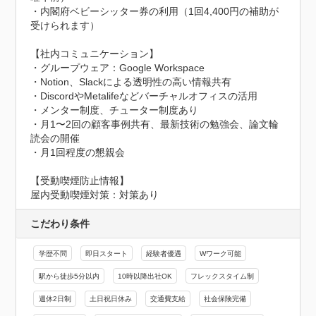
・内閣府ベビーシッター券の利用（1回4,400円の補助が
受けられます）

【社内コミュニケーション】

・グループウェア：Google Workspace

・Notion、Slackによる透明性の高い情報共有

・DiscordやMetalifeなどバーチャルオフィスの活用

・メンター制度、チューター制度あり

・月1〜2回の顧客事例共有、最新技術の勉強会、論文輪
読会の開催

・月1回程度の懇親会
【受動喫煙防止情報】
屋内受動喫煙対策：対策あり
こだわり条件
学歴不問
即日スタート
経験者優遇
Wワーク可能
駅から徒歩5分以内
10時以降出社OK
フレックスタイム制
週休2日制
土日祝日休み
交通費支給
社会保険完備