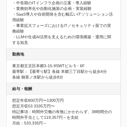
・中長期のITインフラ企画の立案・導入経験

・業務効率化や自動化施策の企画・実装経験

・SaaS導入や自前開発を含む幅広いITソリューション活
用経験

・事業拡大フェーズにおけるIT／セキュリティ面での実
務経験

・LLMや生成AI活用を支えるための環境構築・運用に関
する知見
勤務地
東京都文京区本郷3-15-9SWTビル 5・6F
最寄駅：【最寄り駅】各線 本郷三丁目駅から徒歩4分

各線 御茶ノ水駅から徒歩8分
給与・報酬
想定年収800万円〜1300万円
想定月収53.3335万円〜
特記事項：時間外労働の有無にかかわらず、38時間分の
時間外手当として119,357円～を支給

月給：533,335円～
