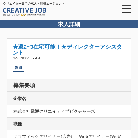
クリエイター専門の求人・転職エージェント
powered by
求人詳細
★週2~3在宅可能！★ディレクターアシスタ
ント
No.JN00485564
派遣
募集要項
企業名
株式会社電通クリエイティブピクチャーズ
職種
グラフィックデザイナー(広告) 、 Webデザイナー(Web)