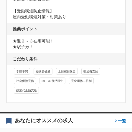
【受動喫煙防止情報】
屋内受動喫煙対策：対策あり
推薦ポイント
★週２～３在宅可能！

★駅チカ！
こだわり条件
学歴不問
経験者優遇
土日祝日休み
交通費支給
社会保険完備
20～30代活躍中
完全週休二日制
残業代全額支給
あなたにオススメの求人
一覧