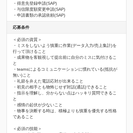
・得意先登録申請(SAP)

・与信限度額変更申請(SAP)

・申請書類の承認依頼(SAP)
応募条件
＜必須の資質＞

・ミスをしないよう慎重に作業(データ入力/売上集計)を
行って頂けること

・成果物を客観視して提出前に自分のミスに気付けるこ
と

・teamsによるコミュニケーションに慣れている(抵抗が
無い)こと

・礼節を弁えた電話応対が出来ること

・初見の相手とも物怖じせず対話(通話)できること

・指示を理解し、分からない点はハッキリ質問できるこ
と

・感情の起伏が少ないこと

・物事を決断する時は、積極よりも慎重を優先する性格
であること

＜必須の技能＞
