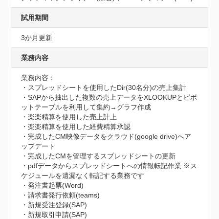
試用期間
3か月更新
業務内容
業務内容：

・スプレッドシートを使用したDir(30名分)の売上集計

・SAPから抽出した複数の売上データをXLOOKUPとピボ
ットテーブルを利用して集約→グラフ作成

・楽楽精算を使用した売上計上

・楽楽精算を使用した経費精算承認

・完成したCM映像データをクラウド(google drive)へア
ップデート

・完成したCMを管理するスプレッドシートの更新

・pdfデータからスプレッドシートへの情報転記作業 ※ス
ケジュールを遺漏なく転記する業務です

・発注書起票(Word)

・請求書発行依頼(teams)

・新規受注登録(SAP)

・新規取引申請(SAP)
