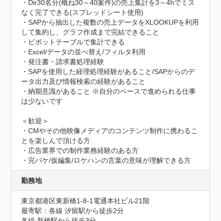
・Dir30名分(概ね30～40案件)の売上集計を3～4hでミス
なく完了できる(スプレッドシート使用)

・SAPから抽出した複数の売上データをXLOOKUPを利用
して集約し、グラフ作成まで完結できること

・ピボットテーブルで集計できる

・Excel/データの並べ替え/フィルタ利用

・発注書・請求書処理経験

・SAPを使用した経理処理経験があること/SAPからのデ
ータ出力及び情報検索の経験があること

・納期意識があること ※自分のペースで進められる仕事
は少ないです

＜歓迎＞

・CMやその他映像メディアのコンテンツ制作に携わるこ
とを楽しんで頂ける方

・広告業界での制作業務経験のある方

・完パケ/仮編集/ロケハンの言葉の意味が理解できる方
勤務地
東京都港区東新橋1-8-1電通本社ビル21階
最寄駅：各線 汐留駅から徒歩2分

各線 新橋駅から徒歩3分