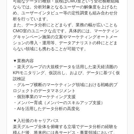
可能なデータの種類・規模はCMO室という全社横断組織
ならでは。分析対象となるユーザーの解像度を上げるた
め、ユーザーインタビュー等の定性調査も組み合わせ分
析を行っています。

また、データ分析にとどまらず、業務の幅が広いことも
CMO室のユニークな点です。具体的には、マーケティン
グキャンペーン施策の立案やマーケティングオートメー
ションの導入・運用等、データアナリストの枠にとどま
らない領域にも携わることが可能です。

▼業務内容

・楽天グループの大規模データを活用した楽天経済圏の
KPIモニタリング、仮説出し、および、データに基づく仮
説検証

・グループ横断のマーケティング領域における戦略的プ
ロジェクトのデータマネジメント

・個別事業のマーケティング支援

・メンバー育成（メンバーのスキルアップ支援）

・AIを活用したデータ分析の高度化

▼入社後のキャリアパス

楽天グループ全体を俯瞰する立場でデータ分析の経験を
積んだ後、将来的には各サービス・事業領域において、