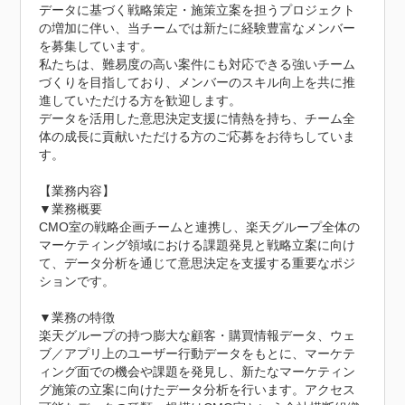
データに基づく戦略策定・施策立案を担うプロジェクト
の増加に伴い、当チームでは新たに経験豊富なメンバー
を募集しています。

私たちは、難易度の高い案件にも対応できる強いチーム
づくりを目指しており、メンバーのスキル向上を共に推
進していただける方を歓迎します。

データを活用した意思決定支援に情熱を持ち、チーム全
体の成長に貢献いただける方のご応募をお待ちしていま
す。

【業務内容】

▼業務概要

CMO室の戦略企画チームと連携し、楽天グループ全体の
マーケティング領域における課題発見と戦略立案に向け
て、データ分析を通じて意思決定を支援する重要なポジ
ションです。

▼業務の特徴

楽天グループの持つ膨大な顧客・購買情報データ、ウェ
ブ／アプリ上のユーザー行動データをもとに、マーケテ
ィング面での機会や課題を発見し、新たなマーケティン
グ施策の立案に向けたデータ分析を行います。アクセス