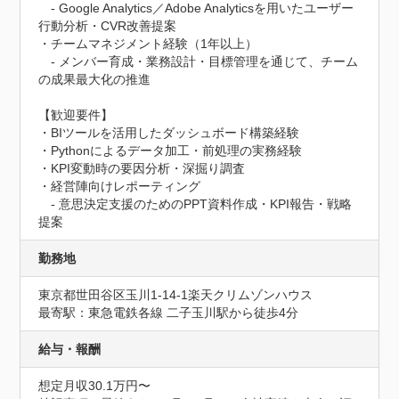
　- Google Analytics／Adobe Analyticsを用いたユーザー
行動分析・CVR改善提案

・チームマネジメント経験（1年以上）

　- メンバー育成・業務設計・目標管理を通じて、チーム
の成果最大化の推進

【歓迎要件】

・BIツールを活用したダッシュボード構築経験

・Pythonによるデータ加工・前処理の実務経験

・KPI変動時の要因分析・深掘り調査

・経営陣向けレポーティング

　- 意思決定支援のためのPPT資料作成・KPI報告・戦略
提案
勤務地
東京都世田谷区玉川1-14-1楽天クリムゾンハウス
最寄駅：東急電鉄各線 二子玉川駅から徒歩4分
給与・報酬
想定月収30.1万円〜