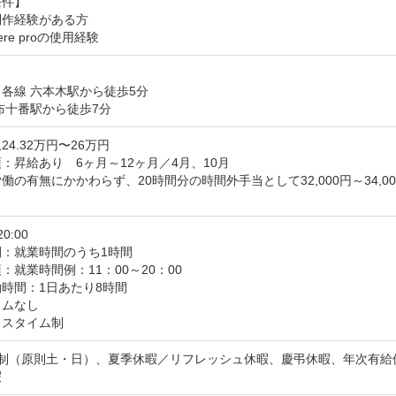
件】

作経験がある方

iere proの使用経験
各線 六本木駅から徒歩5分

布十番駅から徒歩7分
24.32万円〜26万円
：昇給あり　6ヶ月～12ヶ月／4月、10月

働の有無にかかわらず、20時間分の時間外手当として32,000円～34,00
し
20:00
間：就業時間のうち1時間
：就業時間例：11：00～20：00

時間：1日あたり8時間

ムなし

クスタイム制
日制（原則土・日）、夏季休暇／リフレッシュ休暇、慶弔休暇、年次有給
暇