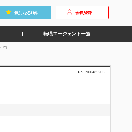
0
会員登録
気になる
件
転職エージェント一覧
ー担当
No.JN00485206