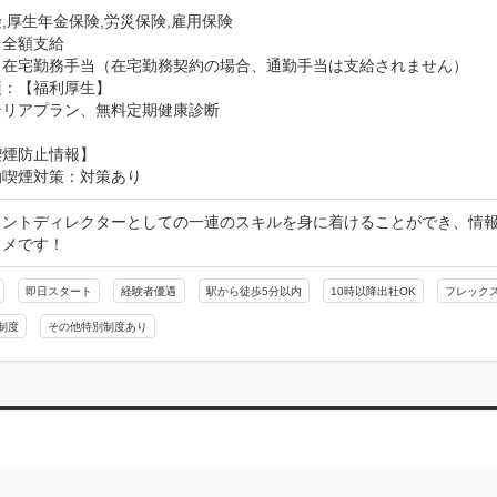
,厚生年金保険,労災保険,雇用保険
：全額支給
：在宅勤務手当（在宅勤務契約の場合、通勤手当は支給されません）
：【福利厚生】

テリアプラン、無料定期健康診断
喫煙防止情報】
動喫煙対策：対策あり
タントディレクターとしての一連のスキルを身に着けることができ、情
スメです！
即日スタート
経験者優遇
駅から徒歩5分以内
10時以降出社OK
フレック
制度
その他特別制度あり