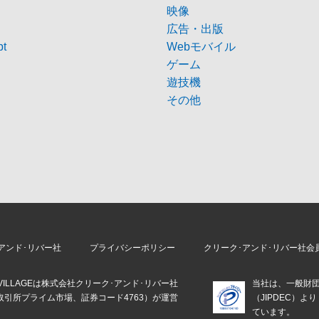
映像
広告・出版
pt
Webモバイル
ゲーム
遊技機
その他
アンド･リバー社
プライバシーポリシー
クリーク･アンド･リバー社会
E VILLAGEは株式会社クリーク･アンド･リバー社
当社は、一般財
取引所プライム市場、証券コード4763）が運営
（JIPDEC）
。
ています。