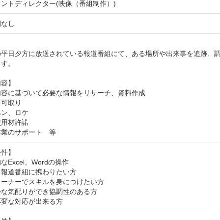
ントディレクター(映像（番組制作）)
間なし


の平日夕方に放送されている報道番組にて、ある場所や出来事を追跡、
す。

容】

容に基づいて必要な情報をリサーチ、資料作成

可取り

ン、ロケ

用材許諾

作業のサポート　等
件】

Excel、Wordの操作

報道番組に携わりたい方

ーナーでスキルを身につけたい方

な気配りができ協調性のある方

変な対応が出来る方
