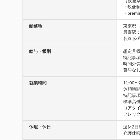
【歓迎条
・映像制
・prem
勤務地
東京都
最寄駅：
各線 麻
給与・報酬
想定月収
特記事項
時間外労
賞与な
就業時間
11:00〜
休憩時
特記事項
標準労働
コアタイ
フレッ
休暇・休日
週休2
介護休