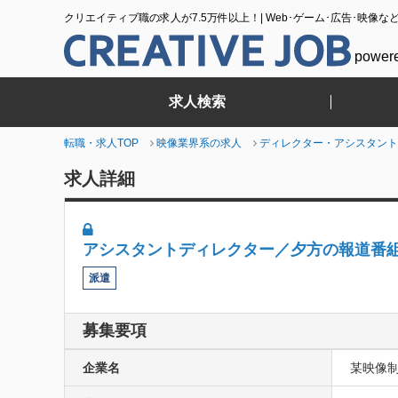
クリエイティブ職の求人が7.5万件以上！| Web･ゲーム･広告･映像な
power
求人検索
転職・求人TOP
映像業界系の求人
ディレクター・アシスタント
求人詳細
アシスタントディレクター／夕方の報道番
派遣
募集要項
企業名
某映像