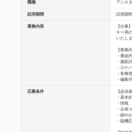
職種
アシスタ
試用期間
試用期
業務内容
【仕事】
キー局
いたしま
【業務内
・番組内
・撮影許
・ロケハ
・各種使
・編集
応募条件
【必須条
・基本的な
・情報、
・企画コ
・細やか
・臨機応