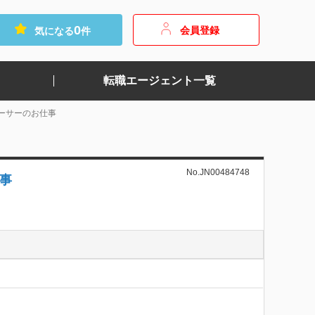
0
会員登録
気になる
件
転職エージェント一覧
ーサーのお仕事
No.JN00484748
事