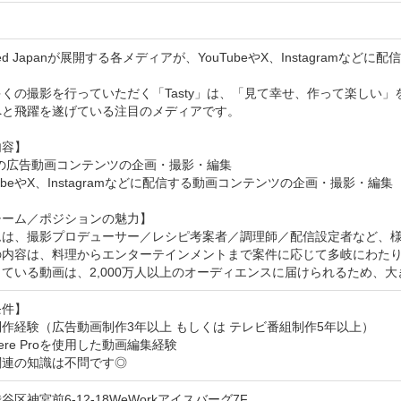
Feed Japanが展開する各メディアが、YouTubeやX、Instagram
くの撮影を行っていただく「Tasty」は、「見て幸せ、作って楽しい」
と飛躍を遂げている注目のメディアです。

容】

tyの広告動画コンテンツの企画・撮影・編集

TubeやX、Instagramなどに配信する動画コンテンツの企画・撮影・編集

ーム／ポジションの魅力】

ムは、撮影プロデューサー／レシピ考案者／調理師／配信設定者など、様
の内容は、料理からエンターテインメントまで案件に応じて多岐にわたり
ている動画は、2,000万人以上のオーディエンスに届けられるため、
件】

作経験（広告動画制作3年以上 もしくは テレビ番組制作5年以上）

iere Proを使用した動画編集経験

関連の知識は不問です◎
谷区神宮前6-12-18WeWorkアイスバーグ7F