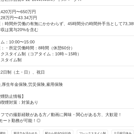
420万円〜650万円
28万円〜43.34万円
：時間外労働の有無にかかわらず、45時間分の時間外手当として73,385円～
収は賞与20%を含む
：10:00〜15:00
：・所定労働時間：8時間（休憩60分）

クスタイム制（コアタイム：10時～15時）

クスタイム制
休2日制（土・日）、祝日
,厚生年金保険,労災保険,雇用保険
喫煙防止情報】
動喫煙対策：対策あり
レフでの撮影経験がある方／動画に興味・関心がある方、大歓迎！

リモート勤務が可能！◎
活躍中
英語力を活かせる
駅から徒歩5分以内
フレックスタイム制
土日祝日休み