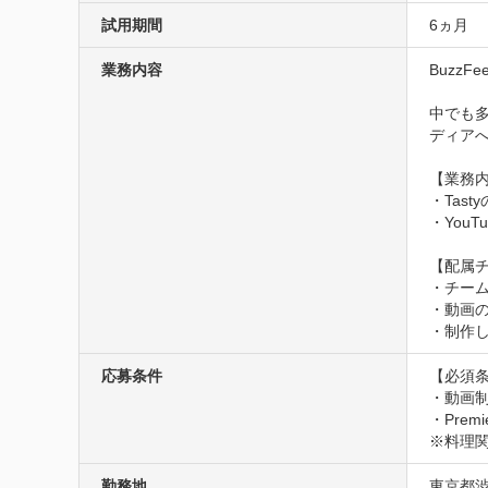
試用期間
6ヵ月
業務内容
Buzz
中でも多
ディアへ
【業務内
・Tas
・You
【配属チ
・チー
・動画
・制作し
応募条件
【必須条
・動画制
・Prem
※料理
勤務地
東京都渋