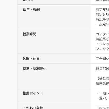
給与・報酬
想定年収
想定月収
特記事項
※想定年
就業時間
コアタイム
特記事項
・フレッ
フレッ
休暇・休日
完全週
待遇・福利厚生
健康保険
【受動
屋内受
推薦ポイント
・一眼
・週2
こだわり条件
40代～