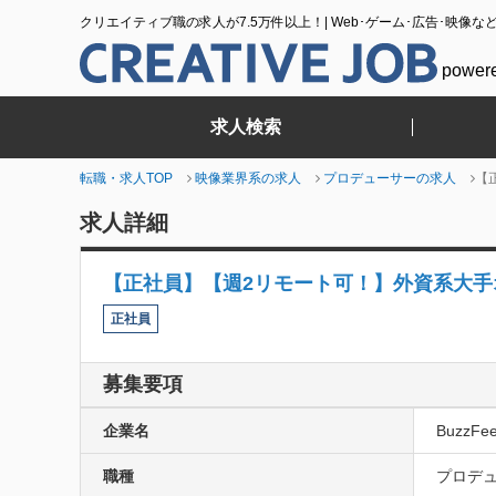
クリエイティブ職の求人が7.5万件以上！| Web･ゲーム･広告･映像な
power
求人検索
転職・求人TOP
映像業界系の求人
プロデューサーの求人
【
求人詳細
【正社員】【週2リモート可！】外資系大
正社員
募集要項
企業名
BuzzF
職種
プロデュ