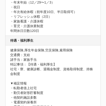
・年末年始（12／29〜1／3）

・祝日

・年次有給休暇（初年度10日、半日取得可）

・リフレッシュ休暇（2日）

・家族看護・介護休暇

・育児・介護休業制度
年間休日日数120日
待遇・福利厚生
健康保険,厚生年金保険,労災保険,雇用保険
交通費：支給
諸手当：家族手当
特記事項：【待遇・福利厚生】

社宅・寮、健康診断、退職金制度、資格取得制度、持株
会制度

▼補足情報

・転勤者借上社宅

・勤労者財形貯蓄制度

・他契約施設多数

・電通契約保養所
