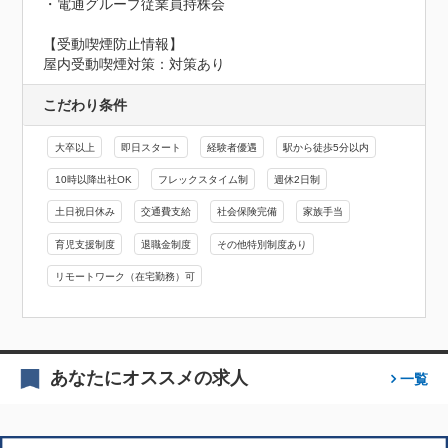
・電通グループ従業員持株会
【受動喫煙防止情報】
屋内受動喫煙対策：対策あり
こだわり条件
大卒以上
即日スタート
経験者優遇
駅から徒歩5分以内
10時以降出社OK
フレックスタイム制
週休2日制
土日祝日休み
交通費支給
社会保険完備
家族手当
育児支援制度
退職金制度
その他特別制度あり
リモートワーク（在宅勤務）可
あなたにオススメの求人
一覧