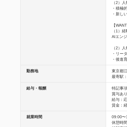
（2）人
・積極
・新しい
【WANT
（1）経験
AIエン
（2）人
・リー
・後進
勤務地
東京都江
最寄駅：
給与・報酬
特記事項
賞与あり
給与：応
賃金：
就業時間
09:00〜
休憩時間