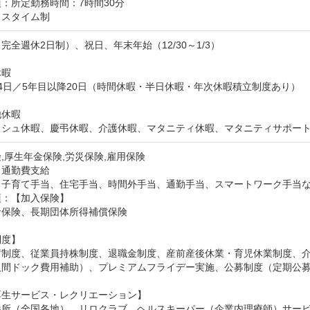
：所定勤務時間：7時間30分

クスタイム制
完全週休2日制）、祝日、年末年始（12/30～1/3）

暇

4日／5年目以降20日（時間休暇・半日休暇・年次休暇積立制度あり）

休暇

ッシュ休暇、慶弔休暇、介護休暇、マタニティ休暇、マタニティサポー
,厚生年金保険,労災保険,雇用保険
：通勤費支給
：子育て手当、住宅手当、時間外手当、通勤手当、スマートワーク手当
：【加入保険】

保険、長期団体所得補償保険

度】

蓄制度、従業員持株制度、退職金制度、産前産後休業・育児休業制度、
人間ドック費用補助）、プレミアムフライデー実施、公募制度（定期公募
生サービス・レクリエーション】

養所（全国各地）、リロクラブ、ヘルスキーパー（企業内理療師）サー