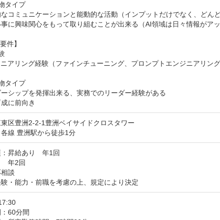
物タイプ

的なコミュニケーションと能動的な活動（インプットだけでなく、どんど
事に興味関心をもって取り組むことが出来る（AI領域は日々情報がアッ
要件】



ジニアリング経験（ファインチューニング、プロンプトエンジニアリング
物タイプ

ダーシップを発揮出来る、実務でのリーダー経験がある

育成に前向き
東区豊洲2-2-1豊洲ベイサイドクロスタワー
各線 豊洲駅から徒歩1分
：昇給あり　年1回

　年2回

相談

経験・能力・前職を考慮の上、規定により決定
17:30
：60分間