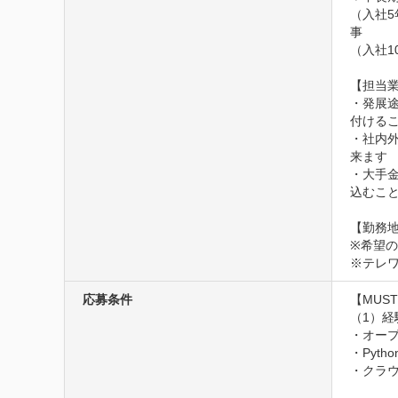
（入社
事

（入社
【担当業
・発展
付けるこ
・社内
来ます

・大手
込むこと
【勤務地
※希望
※テレ
応募条件
【MUST
（1）経験
・オープ
・Pyt
・クラ