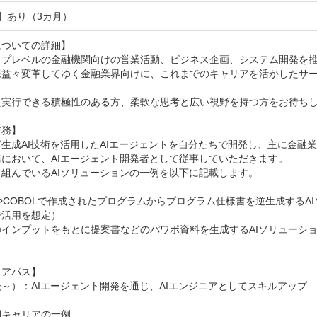
試用期間	あり（3カ月）
ついての詳細】

ップレベルの金融機関向けの営業活動、ビジネス企画、システム開発を推
来益々変革してゆく金融業界向けに、これまでのキャリアを活かしたサ
え実行できる積極性のある方、柔軟な思考と広い視野を持つ方をお待ちし
務】

ど生成AI技術を活用したAIエージェントを自分たちで開発し、主に金融
において、AIエージェント開発者として従事していただきます。

組んでいるAIソリューションの一例を以下に記載します。

aやCOBOLで作成されたプログラムからプログラム仕様書を逆生成する
活用を想定）

のインプットをもとに提案書などのパワポ資料を生成するAIソリューシ


アパス】

～）：AIエージェント開発を通じ、AIエンジニアとしてスキルアップ

キャリアの一例
