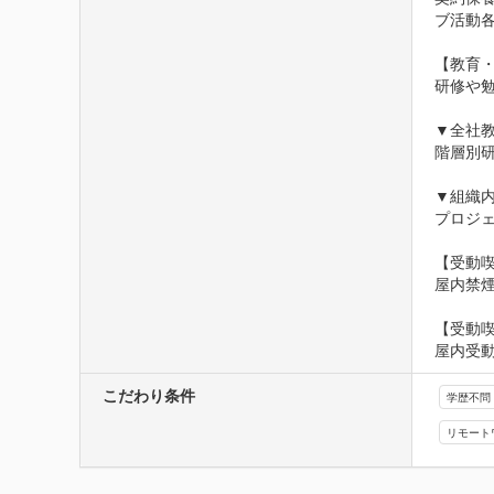
ブ活動各
【教育・
研修や勉
▼全社教
階層別研
▼組織内
プロジェ
【受動喫
屋内禁
【受動
屋内受
こだわり条件
学歴不問
リモート