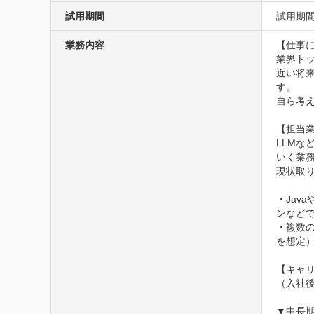
試用期間
業務内容
【仕事に
業界ト
近い将
す。

自ら考
【担当業
LLMな
いく業務
現状取り
・Jav
ンなどで
・複数
を想定）
【キャリ
（入社後
▼中長期