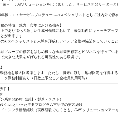
5年後～）：AIソリューションをはじめとした、サービス開発リーダー
10年後～）：サービスプロデュースのスペシャリストとして社内外で存
務の特徴、魅力、市場における強み】

途上であり進化の激しい生成AI領域において、最新動向にキャッチアップ
とが出来ます

外のAIスペシャリストと人脈を形成しアイデア交換や協業をしていくこと
金融グループの顧客をはじめ様々な金融業界顧客とビジネスを行ってい
で大きな成果を挙げられる可能性のある環境です

】

の勤務地を最大限考慮します。ただし、将来に渡り、地域限定を保障する
ワーク勤務制度あり（日数上限なし／全社員利用可能）
要件】



ン系開発経験（設計・製造・テスト）

honやJavaといった主要プログラム言語での実装経験

ウドインフラ構築経験（実務経験でなくとも、AWSソリューションアー