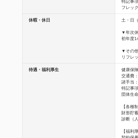
特記事項
フレッ
休暇・休日
土・日（
▼年次休
初年度1
▼その他
リフレ
待遇・福利厚生
健康保険
交通費
諸手当
特記事項
団体生命
【各種制
財形貯
診断（
【福利厚
契約保