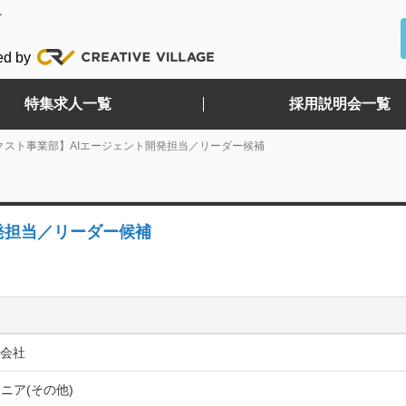
ど
ed by
特集求人一覧
採用説明会一覧
クスト事業部】AIエージェント開発担当／リーダー候補
発担当／リーダー候補
式会社
ジニア(その他)