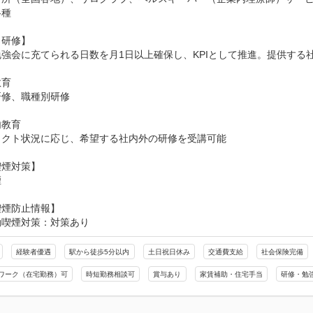
種

研修】

強会に充てられる日数を月1日以上確保し、KPIとして推進。提供する社
育

修、職種別研修

教育

クト状況に応じ、希望する社内外の研修を受講可能

煙対策】

煙
喫煙防止情報】
動喫煙対策：対策あり
経験者優遇
駅から徒歩5分以内
土日祝日休み
交通費支給
社会保険完備
ワーク（在宅勤務）可
時短勤務相談可
賞与あり
家賃補助・住宅手当
研修・勉