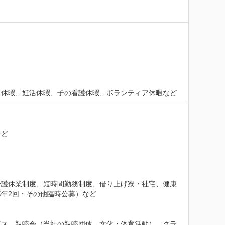
ト休暇、妊活休暇、子の看護休暇、ボランティア休暇など
など
介護休業制度、短時間勤務制度、借り上げ寮・社宅、健康
年2回・その他臨時公募）など

ビス、親睦会（当社の親睦団体、文化・体育活動）、クラ