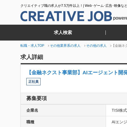
クリエイティブ職の求人が7.5万件以上！| Web･ゲーム･広告･映像な
power
求人検索
転職・求人TOP
その他業界系の求人
その他の求人
【金融ネ
求人詳細
【金融ネクスト事業部】AIエージェント開
正社員
募集要項
企業名
TISI株
職種
AIエン