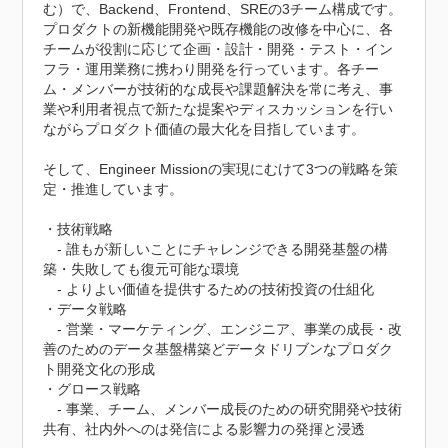
む）で、Backend、Frontend、SREの3チーム構成です。

プロダクトの新機能開発や既存機能の改修を中心に、各
チームが役割に応じて企画・設計・開発・テスト・イン
フラ・運用業務に携わり開発を行っています。各チー
ム・メンバーが技術的な成長や課題解決を常に考え、事
業や利用者視点で新たな提案やディスカッションを行い
ながらプロダクト価値の最大化を目指しています。

そして、Engineer Missionの実現にむけて3つの戦略を策
定・推進しています。

・技術戦略

　- 誰もが新しいことにチャレンジできる開発基盤の構
築・失敗しても復元可能な環境

　- よりよい価値を提供するための技術投資の仕組化

・データ戦略

　- 営業・マーケティング、エンジニア、事業の成長・改
善のためのデータ基盤構築どデータドリブンなプロダク
ト開発文化の形成

・グロース戦略

　- 事業、チーム、メンバー成長のための研究開発や技術
共有、社内外へのは発信による影響力の発揮と浸透
