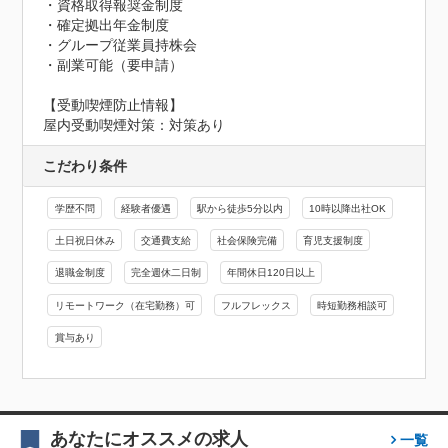
・資格取得報奨金制度

・確定拠出年金制度

・グループ従業員持株会

・副業可能（要申請）
【受動喫煙防止情報】
屋内受動喫煙対策：対策あり
こだわり条件
学歴不問
経験者優遇
駅から徒歩5分以内
10時以降出社OK
土日祝日休み
交通費支給
社会保険完備
育児支援制度
退職金制度
完全週休二日制
年間休日120日以上
リモートワーク（在宅勤務）可
フルフレックス
時短勤務相談可
賞与あり
あなたにオススメの求人
一覧