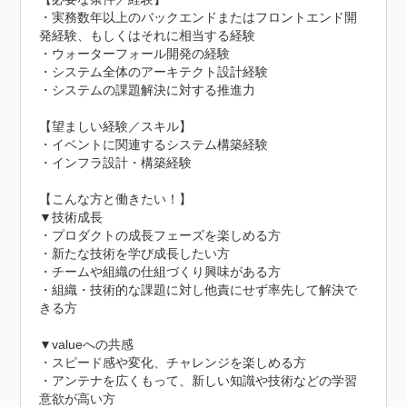
・実務数年以上のバックエンドまたはフロントエンド開
発経験、もしくはそれに相当する経験

・ウォーターフォール開発の経験

・システム全体のアーキテクト設計経験

・システムの課題解決に対する推進力

【望ましい経験／スキル】

・イベントに関連するシステム構築経験

・インフラ設計・構築経験

【こんな方と働きたい！】

▼技術成長

・プロダクトの成長フェーズを楽しめる方

・新たな技術を学び成長したい方

・チームや組織の仕組づくり興味がある方

・組織・技術的な課題に対し他責にせず率先して解決で
きる方

▼valueへの共感

・スピード感や変化、チャレンジを楽しめる方

・アンテナを広くもって、新しい知識や技術などの学習
意欲が高い方
