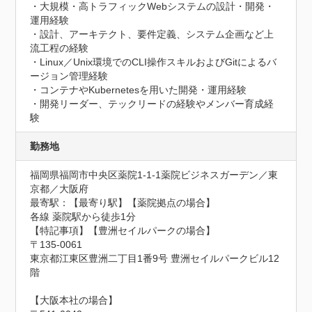
・大規模・高トラフィックWebシステムの設計・開発・
運用経験

・設計、アーキテクト、要件定義、システム企画など上
流工程の経験

・Linux／Unix環境でのCLI操作スキルおよびGitによるバ
ージョン管理経験

・コンテナやKubernetesを用いた開発・運用経験

・開発リーダー、テックリードの経験やメンバー育成経
験
勤務地
福岡県福岡市中央区薬院1-1-1薬院ビジネスガーデン／東
京都／大阪府
最寄駅：【最寄り駅】【薬院拠点の場合】

各線 薬院駅から徒歩1分

【特記事項】【豊洲セイルパークの場合】

〒135-0061

東京都江東区豊洲二丁目1番9号 豊洲セイルパークビル12
階

【大阪本社の場合】
