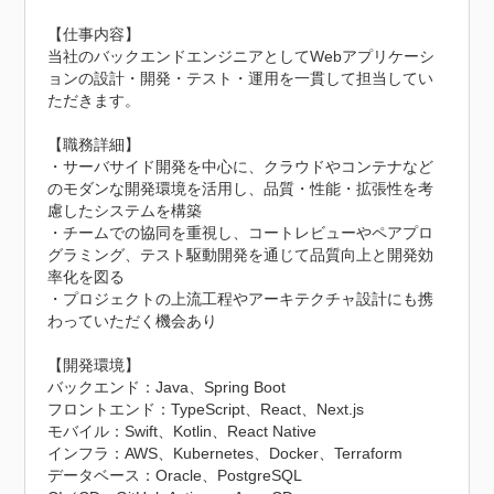
【仕事内容】

当社のバックエンドエンジニアとしてWebアプリケーシ
ョンの設計・開発・テスト・運用を一貫して担当してい
ただきます。

【職務詳細】

・サーバサイド開発を中心に、クラウドやコンテナなど
のモダンな開発環境を活用し、品質・性能・拡張性を考
慮したシステムを構築

・チームでの協同を重視し、コートレビューやペアプロ
グラミング、テスト駆動開発を通じて品質向上と開発効
率化を図る

・プロジェクトの上流工程やアーキテクチャ設計にも携
わっていただく機会あり

【開発環境】

バックエンド：Java、Spring Boot

フロントエンド：TypeScript、React、Next.js

モバイル：Swift、Kotlin、React Native

インフラ：AWS、Kubernetes、Docker、Terraform

データベース：Oracle、PostgreSQL
