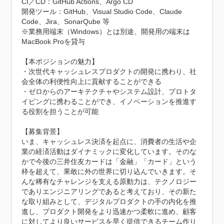
CI／CD：GitHub Actions、Argo CD

開発ツール：GitHub、Visual Studio Code、Claude 
Code、Jira、SonarQube 等

※業務用端末（Windows）とは別途、開発用の端末は
MacBook Proを貸与

【本ポジションの魅力】

・次世代キャッシュレスプロダクトの開発に携わり、社
会全体の利便性向上に貢献することができる

・ゼロからのアーキテクチャやシステム設計、プロトタ
イピングに携わることができ、イノベーションを推進す
る役割を担うことが可能

【募集背景】

いま、キャッシュレス決済を起点に、消費者の生活や企
業の経済活動はダイナミックに変化しています。そのな
かで今後の三井住友カードは「金融」「カード」という
枠を超えて、果敢に外の世界に切り込んでいきます。そ
んな稀有なチャレンジを支える原動力は、テクノロジー
でありエンジニアリングであると考えており、その新た
な取り組みとして、デジタルプロダクトの手の内化を推
進し、プロダクト開発をより迅速かつ柔軟に進め、顧客
に対してより良いサービスを早く提供できるチーム作り