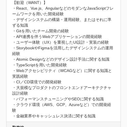
【歓迎（WANT）】

・React、Vue.js、AngularなどのモダンなJavaScriptフレ
ームワークを用いた開発経験

・デザインシステムの構築・運用経験、またはそれに準
ずる知識

・Gitを用いたチーム開発の経験

・API連携を伴うWebアプリケーションの開発経験

・ユーザー体験（UX）を重視したUI設計・実装の経験

・StorybookやFigmaを活用したデザインシステムの運用
経験

・Atomic Designなどのデザイン設計手法に関する知識

・TypeScriptを用いた開発経験

・Webアクセシビリティ（WCAGなど）に関する知識と
実践経験

・CI／CD環境での開発経験

・大規模なプロダクトのフロントエンドアーキテクチャ
設計経験

・パフォーマンスチューニングやSEOに関する知識

・クラウド環境（AWS、GCP、Azureなど）での開発経
験

・金融業界やキャッシュレス決済に関する知識