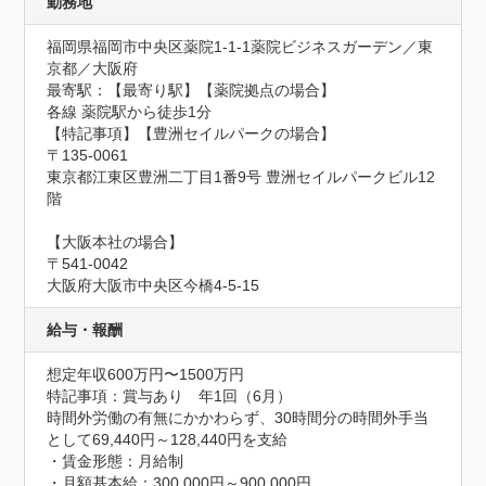
勤務地
福岡県福岡市中央区薬院1-1-1薬院ビジネスガーデン／東
京都／大阪府
最寄駅：【最寄り駅】【薬院拠点の場合】

各線 薬院駅から徒歩1分

【特記事項】【豊洲セイルパークの場合】

〒135-0061

東京都江東区豊洲二丁目1番9号 豊洲セイルパークビル12
階

【大阪本社の場合】

〒541-0042

大阪府大阪市中央区今橋4-5-15
給与・報酬
想定年収600万円〜1500万円
特記事項：賞与あり　年1回（6月）

時間外労働の有無にかかわらず、30時間分の時間外手当
として69,440円～128,440円を支給

・賃金形態：月給制

・月額基本給：300,000円～900,000円
