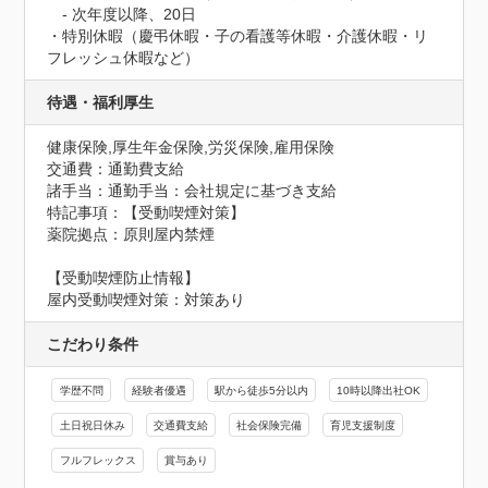
　- 次年度以降、20日

・特別休暇（慶弔休暇・子の看護等休暇・介護休暇・リ
フレッシュ休暇など）
待遇・福利厚生
健康保険,厚生年金保険,労災保険,雇用保険
交通費：通勤費支給
諸手当：通勤手当：会社規定に基づき支給
特記事項：【受動喫煙対策】

薬院拠点：原則屋内禁煙
【受動喫煙防止情報】
屋内受動喫煙対策：対策あり
こだわり条件
学歴不問
経験者優遇
駅から徒歩5分以内
10時以降出社OK
土日祝日休み
交通費支給
社会保険完備
育児支援制度
フルフレックス
賞与あり