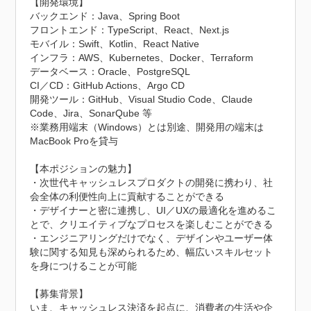
【開発環境】

バックエンド：Java、Spring Boot

フロントエンド：TypeScript、React、Next.js

モバイル：Swift、Kotlin、React Native

インフラ：AWS、Kubernetes、Docker、Terraform

データベース：Oracle、PostgreSQL

CI／CD：GitHub Actions、Argo CD

開発ツール：GitHub、Visual Studio Code、Claude 
Code、Jira、SonarQube 等

※業務用端末（Windows）とは別途、開発用の端末は
MacBook Proを貸与

【本ポジションの魅力】

・次世代キャッシュレスプロダクトの開発に携わり、社
会全体の利便性向上に貢献することができる

・デザイナーと密に連携し、UI／UXの最適化を進めるこ
とで、クリエイティブなプロセスを楽しむことができる

・エンジニアリングだけでなく、デザインやユーザー体
験に関する知見も深められるため、幅広いスキルセット
を身につけることが可能

【募集背景】

いま、キャッシュレス決済を起点に、消費者の生活や企