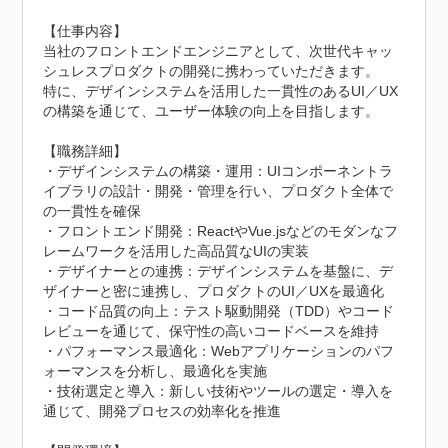
【仕事内容】

当社のフロントエンドエンジニアとして、次世代キャッ
シュレスプロダクトの開発に携わっていただきます。

特に、デザインシステムを活用した一貫性のあるUI／UX
の構築を通じて、ユーザー体験の向上を目指します。

【職務詳細】

・デザインシステムの構築・運用：UIコンポーネントラ
イブラリの設計・開発・管理を行い、プロダクト全体で
の一貫性を確保

・フロントエンド開発：ReactやVue.jsなどのモダンなフ
レームワークを活用した高品質なUIの実装

・デザイナーとの連携：デザインシステムを基盤に、デ
ザイナーと密に連携し、プロダクトのUI／UXを最適化

・コード品質の向上：テスト駆動開発（TDD）やコード
レビューを通じて、保守性の高いコードベースを維持

・パフォーマンス最適化：Webアプリケーションのパフ
ォーマンスを分析し、最適化を実施

・技術選定と導入：新しい技術やツールの選定・導入を
通じて、開発プロセスの効率化を推進
