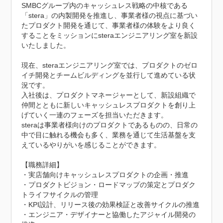
SMBCグループ内のキャッシュレス戦略の中核である
「stera」の内製開発を推進し、事業者様の視点に基づい
たプロダクト開発を通じて、事業者様の体験をより良く
することをミッションにsteraエンジニアリング室を新設
いたしました。

現在、steraエンジニアリング室では、プロダクトのゼロ
イチ開発とチームビルディングを並行して進めている状
況です。

入社後は、プロダクトマネージャーとして、新設組織で
仲間とともに新しいキャッシュレスプロダクトを創り上
げていく一連のフェーズを担当いただきます。

steraは事業者様向けのプロダクトであるものの、日常の
中で目に触れる機会も多く、業務を通じて生活基盤を支
えているやりがいを感じることができます。

【職務詳細】

・実店舗向けキャッシュレスプロダクトの企画・推進

・プロダクトビジョン・ロードマップの策定とプロダク
トライフサイクルの管理

・KPI設計、リリース後の効果検証と改善サイクルの推進

・エンジニア・デザイナーと協働したアジャイル開発の