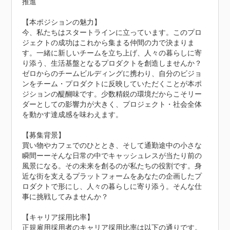
推進

【本ポジションの魅力】

今、私たちはスタートラインに立っています。このプロ
ジェクトの成功はこれから集まる仲間の力で決まりま
す。一緒に新しいチームを立ち上げ、人々の暮らしに寄
り添う、生活基盤となるプロダクトを創造しませんか？

ゼロからのチームビルディングに携わり、自分のビジョ
ンをチーム・プロダクトに反映していただくことが本ポ
ジションの醍醐味です。少数精鋭の環境だからこそリー
ダーとしての影響力が大きく、プロジェクト・社会全体
を動かす達成感を味わえます。

【募集背景】

買い物やカフェでのひととき、そして通勤途中の小さな
瞬間ーーそんな日常の中でキャッシュレスが当たり前の
風景になる。その未来を創るのが私たちの役割です。身
近な街を支えるプラットフォームをあなたの企画したプ
ロダクトで形にし、人々の暮らしに寄り添う。そんな仕
事に挑戦してみませんか？

【キャリア採用比率】

正規雇用採用者のキャリア採用比率は以下の通りです。
