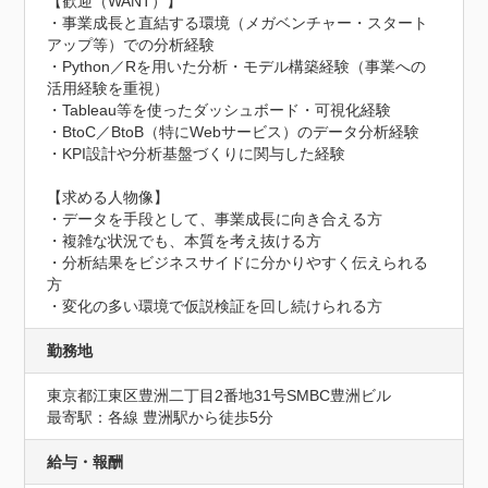
【歓迎（WANT）】

・事業成長と直結する環境（メガベンチャー・スタート
アップ等）での分析経験

・Python／Rを用いた分析・モデル構築経験（事業への
活用経験を重視）

・Tableau等を使ったダッシュボード・可視化経験

・BtoC／BtoB（特にWebサービス）のデータ分析経験

・KPI設計や分析基盤づくりに関与した経験

【求める人物像】

・データを手段として、事業成長に向き合える方

・複雑な状況でも、本質を考え抜ける方

・分析結果をビジネスサイドに分かりやすく伝えられる
方

・変化の多い環境で仮説検証を回し続けられる方
勤務地
東京都江東区豊洲二丁目2番地31号SMBC豊洲ビル
最寄駅：各線 豊洲駅から徒歩5分
給与・報酬