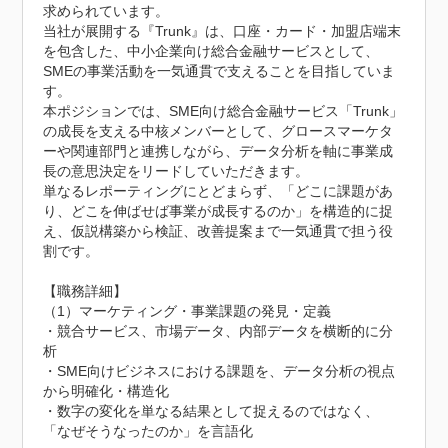
求められています。

当社が展開する『Trunk』は、口座・カード・加盟店端末
を包含した、中小企業向け総合金融サービスとして、
SMEの事業活動を一気通貫で支えることを目指していま
す。

本ポジションでは、SME向け総合金融サービス「Trunk」
の成長を支える中核メンバーとして、グロースマーケタ
ーや関連部門と連携しながら、データ分析を軸に事業成
長の意思決定をリードしていただきます。

単なるレポーティングにとどまらず、「どこに課題があ
り、どこを伸ばせば事業が成長するのか」を構造的に捉
え、仮説構築から検証、改善提案まで一気通貫で担う役
割です。

【職務詳細】

（1）マーケティング・事業課題の発見・定義

・競合サービス、市場データ、内部データを横断的に分
析

・SME向けビジネスにおける課題を、データ分析の視点
から明確化・構造化

・数字の変化を単なる結果として捉えるのではなく、
「なぜそうなったのか」を言語化
