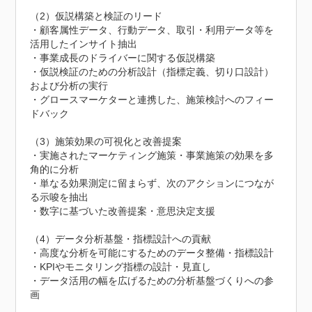
（2）仮説構築と検証のリード

・顧客属性データ、行動データ、取引・利用データ等を
活用したインサイト抽出

・事業成長のドライバーに関する仮説構築

・仮説検証のための分析設計（指標定義、切り口設計）
および分析の実行

・グロースマーケターと連携した、施策検討へのフィー
ドバック

（3）施策効果の可視化と改善提案

・実施されたマーケティング施策・事業施策の効果を多
角的に分析

・単なる効果測定に留まらず、次のアクションにつなが
る示唆を抽出

・数字に基づいた改善提案・意思決定支援

（4）データ分析基盤・指標設計への貢献

・高度な分析を可能にするためのデータ整備・指標設計

・KPIやモニタリング指標の設計・見直し

・データ活用の幅を広げるための分析基盤づくりへの参
画
