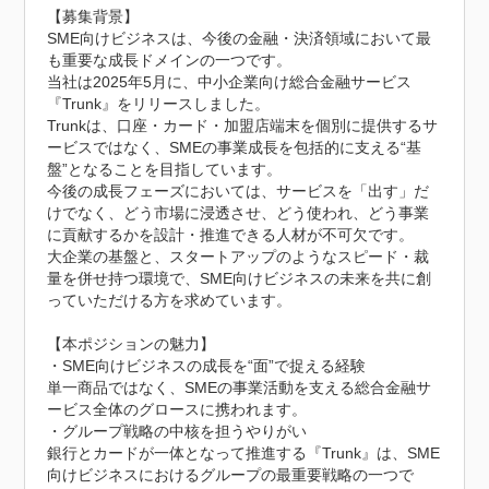
【募集背景】

SME向けビジネスは、今後の金融・決済領域において最
も重要な成長ドメインの一つです。

当社は2025年5月に、中小企業向け総合金融サービス
『Trunk』をリリースしました。

Trunkは、口座・カード・加盟店端末を個別に提供するサ
ービスではなく、SMEの事業成長を包括的に支える“基
盤”となることを目指しています。

今後の成長フェーズにおいては、サービスを「出す」だ
けでなく、どう市場に浸透させ、どう使われ、どう事業
に貢献するかを設計・推進できる人材が不可欠です。

大企業の基盤と、スタートアップのようなスピード・裁
量を併せ持つ環境で、SME向けビジネスの未来を共に創
っていただける方を求めています。

【本ポジションの魅力】

・SME向けビジネスの成長を“面”で捉える経験

単一商品ではなく、SMEの事業活動を支える総合金融サ
ービス全体のグロースに携われます。

・グループ戦略の中核を担うやりがい

銀行とカードが一体となって推進する『Trunk』は、SME
向けビジネスにおけるグループの最重要戦略の一つで