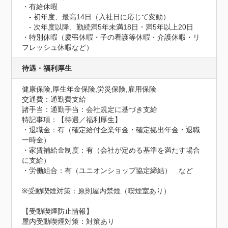
・有給休暇

　- 初年度、最高14日（入社日に応じて変動）

　- 次年度以降、勤続満5年未満18日・満5年以上20日

・特別休暇（慶弔休暇・子の看護等休暇・介護休暇・リ
フレッシュ休暇など）
待遇・福利厚生
健康保険,厚生年金保険,労災保険,雇用保険
交通費：通勤費支給
諸手当：通勤手当：会社規定に基づき支給
特記事項：【待遇／福利厚生】

・退職金：有（確定給付企業年金・確定拠出年金・退職
一時金）

・家賃補給金制度：有（会社が定める基準を満たす場合
に支給）

・労働組合：有（ユニオンショップ協定締結）　など

※受動喫煙対策：原則屋内禁煙（喫煙室あり）
【受動喫煙防止情報】
屋内受動喫煙対策：対策あり