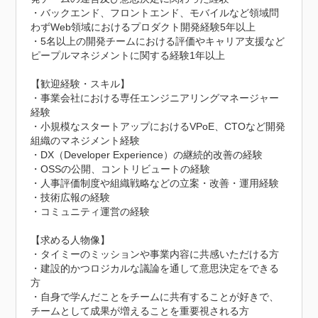
・バックエンド、フロントエンド、モバイルなど領域問
わずWeb領域におけるプロダクト開発経験5年以上

・5名以上の開発チームにおける評価やキャリア支援など
ピープルマネジメントに関する経験1年以上

【歓迎経験・スキル】

・事業会社における専任エンジニアリングマネージャー
経験

・小規模なスタートアップにおけるVPoE、CTOなど開発
組織のマネジメント経験

・DX（Developer Experience）の継続的改善の経験

・OSSの公開、コントリビュートの経験

・人事評価制度や組織戦略などの立案・改善・運用経験

・技術広報の経験

・コミュニティ運営の経験

【求める人物像】

・タイミーのミッションや事業内容に共感いただける方

・建設的かつロジカルな議論を通して意思決定をできる
方

・自身で学んだことをチームに共有することが好きで、
チームとして成果が増えることを重要視される方
