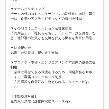
▼チームビルディング

チーム内外のコミュニケーションの活性化に向け、毎月
一回、食事やアクティビティなどの費用を補助

▼その他コミュニケーション活性化制度

「同期会」、「社長らんち」、「レイヤー別交流会」な
ど、他部署の社員とも交流を行える機会を豊富に用意

▼結婚祝い金

結婚した従業員に祝い金を支給

▼プロダクト本部・エンジニアリング本部内の成長支援
制度

・業務に専念できる環境を作るため、周辺業務をサポー
トする「専属コンシェルジュ制度」

・在宅環境を自分好みに整えられる「リモートHQ」

etc...

【受動喫煙対策】

屋内原則禁煙（建物内喫煙スペース有）