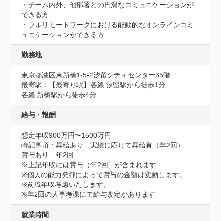
・チーム内外、他部署との円滑なコミュニケーションが
できる方

・フルリモートワークにおける能動的なオンラインコミ
ュニケーションができる方
勤務地
東京都港区東新橋1-5-2汐留シティセンター35階
最寄駅：【最寄り駅】各線 汐留駅から徒歩1分

各線 新橋駅から徒歩4分
給与・報酬
想定年収900万円〜1500万円
特記事項：昇給あり　実績に応じて昇給有（年2回）

賞与あり　年2回

※上記年収には賞与（年2回）が含まれます

※個人の能力発揮によって賞与の金額は変動します。

※前職年収考慮いたします。

※年2回の人事考課にて給与改定があります
就業時間