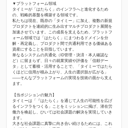
▼プラットフォーム領域

タイミーが「はたらく」のインフラへと進化するため
の、戦略的基盤を構築する領域です。

私たちは現在、既存の「タイミー」に加え、複数の新規
プロダクトを連続的に生み出すマルチプロダクト展開を
加速させています。この成長を支えるため、プラットフ
ォーム領域では「はたらく」にまつわるドメインを分
解・再定義し、プロダクト間で共通利用できる価値ある
資産にすることを目指しています。

単なるシステムの共通化（ID管理・決済・本人確認な
ど）に留まらず、日々の就業実績や評価を「信頼デー
タ」として蓄積・活用することで、「タイミーではたら
くほどに信用が積み上がり、人生の選択肢が広がる」
——そんなプラットフォームの実現を技術の面から支え
ます。

【当ポジションの魅力】

タイミーは「『はたらく』を通じて人生の可能性を広げ
るインフラをつくる」ことをミッションに掲げ、潜在労
働力を喚起し、ひいては社会課題の解決を実現していき
ます。

大きな社会課題に真摯に向き合い続けるためには、これ