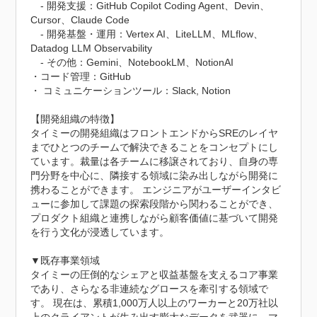
　- 開発支援：GitHub Copilot Coding Agent、Devin、
Cursor、Claude Code

　- 開発基盤・運用：Vertex AI、LiteLLM、MLflow、
Datadog LLM Observability

　- その他：Gemini、NotebookLM、NotionAI

・コード管理：GitHub

・ コミュニケーションツール：Slack, Notion

【開発組織の特徴】

タイミーの開発組織はフロントエンドからSREのレイヤ
までひとつのチームで解決できることをコンセプトにし
ています。裁量は各チームに移譲されており、自身の専
門分野を中心に、隣接する領域に染み出しながら開発に
携わることができます。 エンジニアがユーザーインタビ
ューに参加して課題の探索段階から関わることができ、
プロダクト組織と連携しながら顧客価値に基づいて開発
を行う文化が浸透しています。

▼既存事業領域

タイミーの圧倒的なシェアと収益基盤を支えるコア事業
であり、さらなる非連続なグロースを牽引する領域で
す。 現在は、累積1,000万人以上のワーカーと20万社以