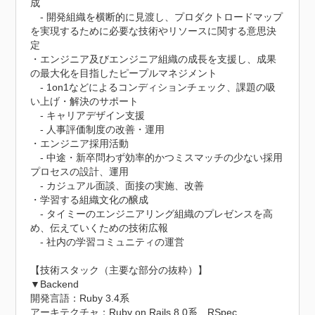
成

　- 開発組織を横断的に見渡し、プロダクトロードマップ
を実現するために必要な技術やリソースに関する意思決
定

・エンジニア及びエンジニア組織の成長を支援し、成果
の最大化を目指したピープルマネジメント

　- 1on1などによるコンディションチェック、課題の吸
い上げ・解決のサポート

　- キャリアデザイン支援

　- 人事評価制度の改善・運用

・エンジニア採用活動

　- 中途・新卒問わず効率的かつミスマッチの少ない採用
プロセスの設計、運用

　- カジュアル面談、面接の実施、改善

・学習する組織文化の醸成

　- タイミーのエンジニアリング組織のプレゼンスを高
め、伝えていくための技術広報

　- 社内の学習コミュニティの運営

【技術スタック（主要な部分の抜粋）】

▼Backend

開発言語：Ruby 3.4系

アーキテクチャ：Ruby on Rails 8.0系、RSpec
