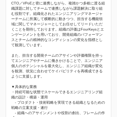
CTO／VPoEと密に連携しながら、複雑かつ多岐に渡る組
織課題に対してチームで連携しながら課題解決に取り組
む役割です。組織化されたエンジニアリングマネージャ
ーチームに所属して横断的に動きつつ、担当する機能領
域に関してマネージャーとしてお任せしてリードいただ
くことを期待しております。組織の評価はFourKeysとエ
ンゲージメントを用いており、開発組織のパフォーマン
スとチームの精神的なコンディションの変化を指標とし
て観測しています。

また、担当する開発チームのアサインや評価権限を持っ
てエンジニアやチームに働きかけることで、エンジニア
個人のポテンシャルを最大化し、エンジニア組織が変化
を観測、状況に合わせてケイパビリティを再構成できる
ように支援します。

▼具体的な業務

・持続可能な状態でスケールできるエンジニアリング組
織の設計・構築・運用

　- プロダクト・技術戦略を実現できる組織となるための
戦略の立案支援・遂行

　- 組織へのアサインメントや役割の創出、フレームの作