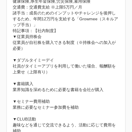
健康保険,厚生年金保険,労災保険,雇用保険
交通費：交通費支給 ※上限5万円／月
諸手当：成長のためのインプットやチャレンジを後押し
するため、年間12万円を支給する「Growmee（スキルア
ップ手当）」
特記事項：【社内制度】	

▼従業員持株会

従業員が自社株を購入できる制度（※持株会への加入が
必要）

▼ダブルタイミーデイ

社員がタイミーアプリを利用して働いた場合、報酬額を
上乗せ（上限有り）

▼書籍購入

業界知識を深めるために必要な書籍を会社が購入

▼セミナー費用補助

業務に必要なセミナー参加費を補助

▼CLUB活動

趣味などを通じて交流できるよう、活動に応じて費用を
補助
