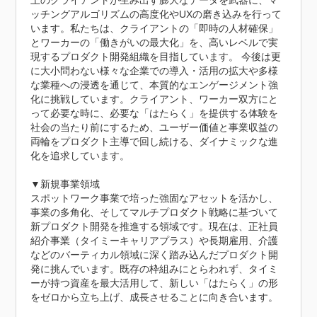
上のクライアントが生み出す膨大なデータを武器に、マ
ッチングアルゴリズムの高度化やUXの磨き込みを行って
います。私たちは、クライアントの「即時の人材確保」
とワーカーの「働きがいの最大化」を、高いレベルで実
現するプロダクト開発組織を目指しています。 今後は更
に大小問わない様々な企業での導入・活用の拡大や多様
な業種への浸透を通じて、本質的なエンゲージメント強
化に挑戦しています。クライアント、ワーカー双方にと
って必要な時に、必要な「はたらく」を提供する体験を
社会の当たり前にするため、ユーザー価値と事業収益の
両輪をプロダクト主導で回し続ける、ダイナミックな進
化を追求しています。

▼新規事業領域

スポットワーク事業で培った強固なアセットを活かし、
事業の多角化、そしてマルチプロダクト戦略に基づいて
新プロダクト開発を推進する領域です。現在は、正社員
紹介事業（タイミーキャリアプラス）や長期雇用、介護
などのバーティカル領域に深く踏み込んだプロダクト開
発に挑んでいます。既存の枠組みにとらわれず、タイミ
ーが持つ資産を最大活用して、新しい「はたらく」の形
をゼロから立ち上げ、成長させることに向き合います。
