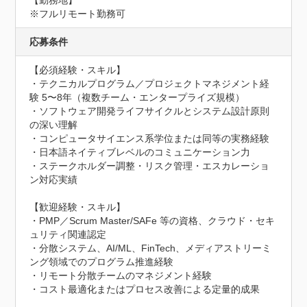
【勤務地】

※フルリモート勤務可
応募条件
【必須経験・スキル】

・テクニカルプログラム／プロジェクトマネジメント経
験 5〜8年（複数チーム・エンタープライズ規模）

・ソフトウェア開発ライフサイクルとシステム設計原則
の深い理解

・コンピュータサイエンス系学位または同等の実務経験

・日本語ネイティブレベルのコミュニケーション力

・ステークホルダー調整・リスク管理・エスカレーショ
ン対応実績

【歓迎経験・スキル】

・PMP／Scrum Master/SAFe 等の資格、クラウド・セキ
ュリティ関連認定

・分散システム、AI/ML、FinTech、メディアストリーミ
ング領域でのプログラム推進経験

・リモート分散チームのマネジメント経験

・コスト最適化またはプロセス改善による定量的成果
