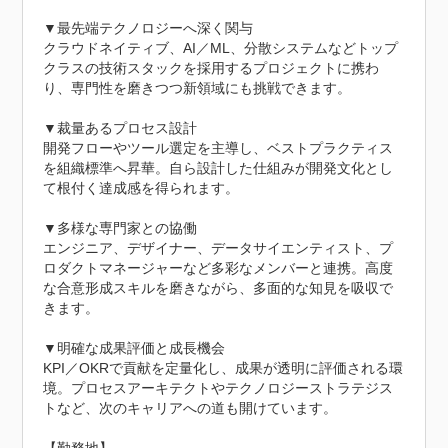
▼最先端テクノロジーへ深く関与

クラウドネイティブ、AI／ML、分散システムなどトップ
クラスの技術スタックを採用するプロジェクトに携わ
り、専門性を磨きつつ新領域にも挑戦できます。

▼裁量あるプロセス設計

開発フローやツール選定を主導し、ベストプラクティス
を組織標準へ昇華。自ら設計した仕組みが開発文化とし
て根付く達成感を得られます。

▼多様な専門家との協働

エンジニア、デザイナー、データサイエンティスト、プ
ロダクトマネージャーなど多彩なメンバーと連携。高度
な合意形成スキルを磨きながら、多面的な知見を吸収で
きます。

▼明確な成果評価と成長機会

KPI／OKRで貢献を定量化し、成果が透明に評価される環
境。プロセスアーキテクトやテクノロジーストラテジス
トなど、次のキャリアへの道も開けています。
