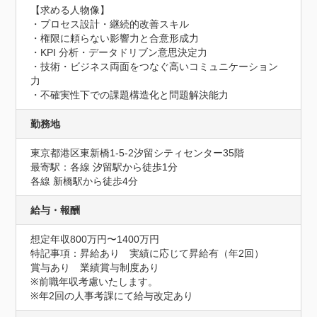
【求める人物像】

・プロセス設計・継続的改善スキル

・権限に頼らない影響力と合意形成力

・KPI 分析・データドリブン意思決定力

・技術・ビジネス両面をつなぐ高いコミュニケーション
力

・不確実性下での課題構造化と問題解決能力
勤務地
東京都港区東新橋1-5-2汐留シティセンター35階
最寄駅：各線 汐留駅から徒歩1分

各線 新橋駅から徒歩4分
給与・報酬
想定年収800万円〜1400万円
特記事項：昇給あり　実績に応じて昇給有（年2回）

賞与あり　業績賞与制度あり

※前職年収考慮いたします。

※年2回の人事考課にて給与改定あり