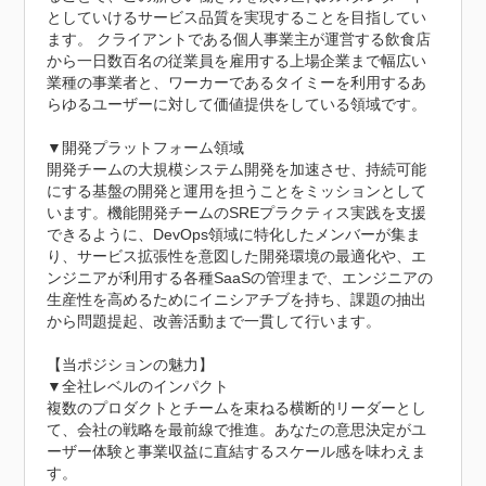
としていけるサービス品質を実現することを目指してい
ます。 クライアントである個人事業主が運営する飲食店
から一日数百名の従業員を雇用する上場企業まで幅広い
業種の事業者と、ワーカーであるタイミーを利用するあ
らゆるユーザーに対して価値提供をしている領域です。

▼開発プラットフォーム領域

開発チームの大規模システム開発を加速させ、持続可能
にする基盤の開発と運用を担うことをミッションとして
います。機能開発チームのSREプラクティス実践を支援
できるように、DevOps領域に特化したメンバーが集ま
り、サービス拡張性を意図した開発環境の最適化や、エ
ンジニアが利用する各種SaaSの管理まで、エンジニアの
生産性を高めるためにイニシアチブを持ち、課題の抽出
から問題提起、改善活動まで一貫して行います。

【当ポジションの魅力】

▼全社レベルのインパクト

複数のプロダクトとチームを束ねる横断的リーダーとし
て、会社の戦略を最前線で推進。あなたの意思決定がユ
ーザー体験と事業収益に直結するスケール感を味わえま
す。
