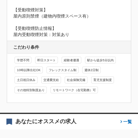
【受動喫煙対策】

屋内原則禁煙（建物内喫煙スペース有）
【受動喫煙防止情報】
屋内受動喫煙対策：対策あり
こだわり条件
学歴不問
即日スタート
経験者優遇
駅から徒歩5分以内
10時以降出社OK
フレックスタイム制
週休2日制
土日祝日休み
交通費支給
社会保険完備
育児支援制度
その他特別制度あり
リモートワーク（在宅勤務）可
あなたにオススメの求人
一覧