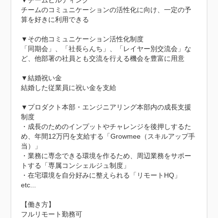
▼チームビルディング

チームのコミュニケーションの活性化に向け、一定の予
算を好きに利用できる

▼その他コミュニケーション活性化制度

「同期会」、「社長らんち」、「レイヤー別交流会」な
ど、他部署の社員とも交流を行える機会を豊富に用意

▼結婚祝い金

結婚した従業員に祝い金を支給

▼プロダクト本部・エンジニアリング本部内の成長支援
制度

・成長のためのインプットやチャレンジを後押しするた
め、年間12万円を支給する「Growmee（スキルアップ手
当）」

・業務に専念できる環境を作るため、周辺業務をサポー
トする「専属コンシェルジュ制度」

・在宅環境を自分好みに整えられる「リモートHQ」

etc...

【働き方】

フルリモート勤務可
