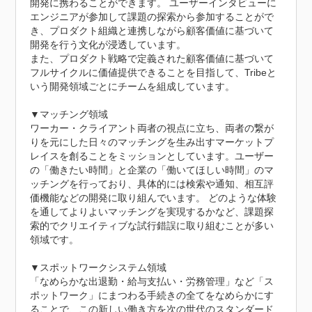
開発に携わることができます。 ユーザーインタビューに
エンジニアが参加して課題の探索から参加することがで
き、プロダクト組織と連携しながら顧客価値に基づいて
開発を行う文化が浸透しています。

また、プロダクト戦略で定義された顧客価値に基づいて
フルサイクルに価値提供できることを目指して、Tribeと
いう開発領域ごとにチームを組成しています。

▼マッチング領域

ワーカー・クライアント両者の視点に立ち、両者の繋が
りを元にした日々のマッチングを生み出すマーケットプ
レイスを創ることをミッションとしています。ユーザー
の「働きたい時間」と企業の「働いてほしい時間」のマ
ッチングを行っており、具体的には検索や通知、相互評
価機能などの開発に取り組んでいます。 どのような体験
を通してよりよいマッチングを実現するかなど、課題探
索的でクリエイティブな試行錯誤に取り組むことが多い
領域です。

▼スポットワークシステム領域

「なめらかな出退勤・給与支払い・労務管理」など「ス
ポットワーク」にまつわる手続きの全てをなめらかにす
ることで、この新しい働き方を次の世代のスタンダード