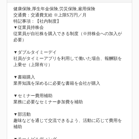
健康保険,厚生年金保険,労災保険,雇用保険
交通費：交通費支給 ※上限5万円／月
特記事項：【社内制度】	

▼従業員持株会

従業員が自社株を購入できる制度（※持株会への加入が
必要）

▼ダブルタイミーデイ

社員がタイミーアプリを利用して働いた場合、報酬額を
上乗せ（上限有り）

▼書籍購入

業界知識を深めるに必要な書籍を会社が購入

▼セミナー費用補助

業務に必要なセミナー参加費を補助

▼部活動

趣味などを通じて交流できるよう、活動に応じて費用を
補助
