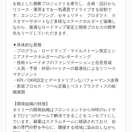
を核とした横断プロジェクトを牽引し、企画・設計から
リリース・運用までを一気通貫でドライブする役割で
す。エンジニアリング、セキュリティ、プロダクト、カ
スタマーサポートなど多様なステークホルダーと協働し
ながら、最適なロードマップ策定と開発プロセスの標準
化をリードしていただきます。

▼具体的な業務

・プログラム・ロードマップ・マイルストーン策定とシ
ニアステークホルダーへのレポーティング

・技術トレードオフのファシリテーションと合意形成

・人員・予算・外部パートナーの最適化によるリソース
マネジメント

・KPI／OKR設定とデータドリブンなパフォーマンス改善

・新規プロセス・ツール定義とベストプラクティスの組
織展開

【開発組織の特徴】

タイミーの開発組織はフロントエンドからSREのレイヤ
までひとつのチームで解決できることをコンセプトにし
ています。裁量はスクラムチームに移譲されており、自
身の専門分野を中心に、隣接する領域に染み出しながら