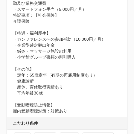
勤及び業務交通費

・スマートフォン手当（5,000円／月）
特記事項：【社会保険】

介護保険

【待遇・福利厚生】

・カンファレンスへの参加補助（10,000円／月）

・企業型確定拠出年金

・鍼灸・マッサージ施設の利用

・小学館グループ書籍の割引購入

【その他】

・定年：65歳定年（有期の再雇用制度あり）

・健康診断

・産休、育休取得実績あり

・平均年齢36歳
【受動喫煙防止情報】
屋内受動喫煙対策：対策あり
こだわり条件