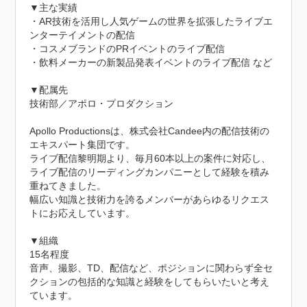
▼主な実績

・AR技術を活用し人気ゲームの世界を拡張したライブエ
ンターテイメントの配信

・コスメブランドのPRイベントのライブ配信

・飲料メーカーの新製品発表イベントのライブ配信 など

▼配属先

技術部／アポロ・プロダクション

Apollo Productionsは、株式会社Candee内の配信技術の
エキスパート集団です。

ライブ配信黎明期より、毎月60本以上の案件に対応し、
ライブ配信のリーディングカンパニーとして経験を積み
重ねてきました。

幅広い知識と技術力を誇るメンバーがあらゆるリクエス
トにお応えしています。

▼組織

15名程度

音声、撮影、TD、配信など、ポジションに関わらず全セ
クションの包括的な知識と経験をしてもらいたいと考え
ています。
