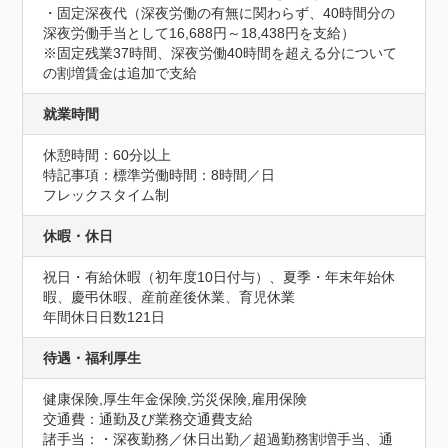
・固定深夜代（深夜労働の有無に関わらず、40時間分の
深夜労働手当として16,688円～18,438円を支給）

※固定残業37時間、深夜労働40時間を超える分について
の割増賃金は追加で支給
就業時間
休憩時間：60分以上
特記事項：標準労働時間：8時間／日

フレックスタイム制
休暇・休日
祝日・有給休暇（初年度10日付与）、夏季・年末年始休
暇、慶弔休暇、産前産後休業、育児休業
年間休日日数121日
待遇・福利厚生
健康保険,厚生年金保険,労災保険,雇用保険
交通費：通勤及び業務交通費支給
諸手当：・深夜勤務／休日出勤／超過勤務割増手当、通