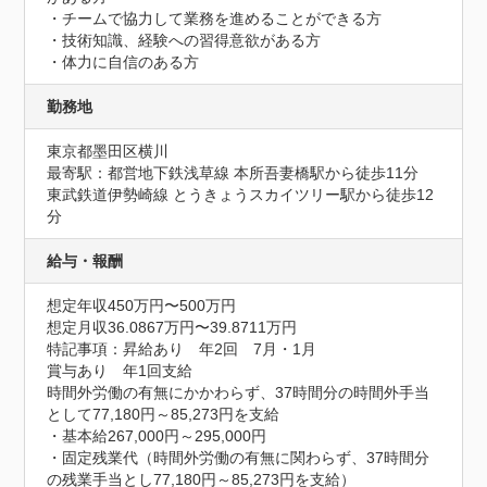
・チームで協力して業務を進めることができる方

・技術知識、経験への習得意欲がある方

・体力に自信のある方
勤務地
東京都墨田区横川
最寄駅：都営地下鉄浅草線 本所吾妻橋駅から徒歩11分

東武鉄道伊勢崎線 とうきょうスカイツリー駅から徒歩12
分
給与・報酬
想定年収450万円〜500万円
想定月収36.0867万円〜39.8711万円
特記事項：昇給あり　年2回　7月・1月

賞与あり　年1回支給

時間外労働の有無にかかわらず、37時間分の時間外手当
として77,180円～85,273円を支給

・基本給267,000円～295,000円

・固定残業代（時間外労働の有無に関わらず、37時間分
の残業手当とし77,180円～85,273円を支給）
