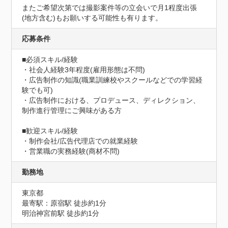
またご希望次第では撮影案件等の立会いで月1程度出張
(地方含む)もお願いする可能性も有ります。
応募条件
■必須スキル/経験

・社会人経験3年程度(雇用形態は不問)

・広告制作の知識(職業訓練校やスクールなどでの学習経
験でも可)

・広告制作における、プロデュース、ディレクション、
制作進行管理にご興味がある方

■歓迎スキル/経験

・制作会社/広告代理店での就業経験

・営業職の実務経験(商材不問)
勤務地
東京都
最寄駅：原宿駅 徒歩約1分

明治神宮前駅 徒歩約1分