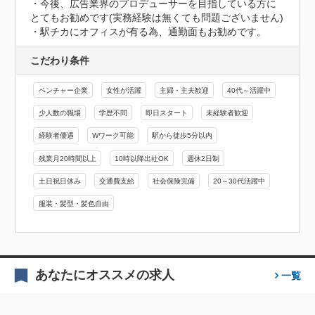
・今後、広告業界のプロデューサーを目指している方に
とてもお勧めです(実務経験は無くても問題ございません)

・駅チカにオフィスが有る為、通勤面もお勧めです。
こだわり条件
ベンチャー企業
女性が活躍
主婦・主夫歓迎
40代～活躍中
少人数の職場
学歴不問
即日スタート
未経験者歓迎
経験者優遇
Wワーク可能
駅から徒歩5分以内
残業月20時間以上
10時以降出社OK
週休2日制
土日祝日休み
交通費支給
社会保険完備
20～30代活躍中
服装・髪型・髪色自由
あなたにオススメの求人
一覧