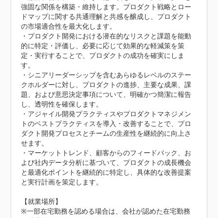
強固な関係を構築・維持します。プロダクト戦略とロー
ドマップに関する共通理解と共感を醸成し、プロダクト
の市場適合性を最大化します。

・プロダクト開発における潜在的なリスクと課題を能動
的に特定・評価し、必要に応じて効果的な軽減策を策
定・実行することで、プロダクトの成功を確実にしま
す。

・シニアリーダーシップを含むあらゆるレベルのステー
クホルダーに対し、プロダクトの進捗、主要な成果、課
題、および意思決定事項について、明確かつ簡潔に報告
し、透明性を確保します。

・アジャイル開発プラクティスやプロダクトマネジメン
トのベストプラクティスを導入・改善することで、プロ
ダクト開発プロセスとチームの生産性を継続的に向上さ
せます。

・マーケットトレンド、顧客からのフィードバック、お
よび社内データ分析に基づいて、プロダクトの成長機会
と最適化ポイントを継続的に特定し、具体的な改善提案
と実行計画を策定します。

【就業場所】

※一部在宅勤務を認める場合は、会社が認めた在宅勤務