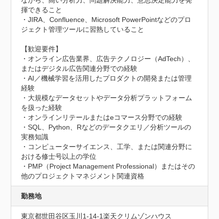
ながら、高い分析力、問題解決能力、意思決定能力を発
揮できること

・JIRA、Confluence、Microsoft PowerPointなどのプロ
ジェクト管理ツールに習熟していること

【歓迎要件】

・オンライン広告業界、広告テクノロジー（AdTech）、
またはデジタル広告関連分野での経験

・AI／機械学習を活用したプロダクトの開発または管理
経験

・大規模なデータセットやデータ分析プラットフォーム
を扱った経験

・オンラインリテールまたはeコマース分野での経験

・SQL、Python、Rなどのデータクエリ／分析ツールの
実務知識

・コンピューターサイエンス、工学、または関連分野に
おける修士号以上の学位

・PMP（Project Management Professional）またはその
他のプロジェクトマネジメント関連資格
勤務地
東京都世田谷区玉川1-14-1楽天クリムゾンハウス