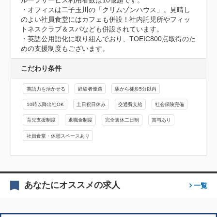
ループサービス利用者数は10億超です。

・オフィスは二子玉川の「クリムゾンハウス」。見晴し
のよい社員食堂にはカフェも併設！社内託児所やフィッ
トネスクラブ＆スパなども併設されています。

・英語公用語化に取り組んでおり、TOEIC800点取得のた
めの支援制度もございます。
こだわり条件
英語力を活かせる
経験者優遇
駅から徒歩5分以内
10時以降出社OK
土日祝日休み
交通費支給
社会保険完備
育児支援制度
退職金制度
完全週休二日制
賞与あり
社員食堂・休憩スペースあり
あなたにオススメの求人
一覧