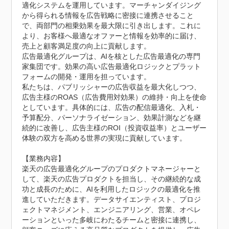
適化システムを運用しています。マーチャンダイジング
から得られる情報を広告戦略に密接に連携させること
で、両部門の相乗効果を最大限に引き出します。これに
より、お客様へ最適なオファーと情報を効率的に届け、
売上と顧客満足度の向上に貢献します。

広告最適化グループは、AIを核とした広告最適化の専門
家集団です。効果の高い広告最適化ロジックとプラット
フォームの開発・運用を担っています。

私たちは、パブリッシャーの広告収益を最大化しつつ、
広告主様のROAS（広告費用対効果）の維持・向上を使命
としています。具体的には、広告の配信最適化、入札・
予算配分、パーソナライゼーション、効果計測などを継
続的に改善し、広告主様のROI（投資収益率）とユーザー
体験の双方を高める世界の実現に貢献しています。

【業務内容】

楽天の広告最適化グループのプロダクトマネージャーと
して、楽天の広告プロダクトを担当し、その継続的な成
功と成長のために、AIを利用したロジックの最適化を推
進していただきます。データサイエンティスト、プロジ
ェクトマネジメント、エンジニアリング、営業、オペレ
ーションといった多岐にわたるチームと密接に連携し、