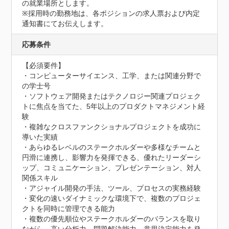
の就業場所とします。

※採用時の勤務地は、各ポジションの求人票および内定
通知書にてお伝えします。
応募条件
【必須要件】

・コンピューターサイエンス、工学、または関連分野で
の学士号

・ソフトウェア開発またはテクノロジー関連プロジェク
トに焦点を当てた、5年以上のプロダクトマネジメント経
験

・複雑なクロスファンクショナルプロジェクトを成功に
導いた実績

・あらゆるレベルのステークホルダーや多様なチームと
円滑に連携し、影響力を発揮できる、優れたリーダーシ
ップ、コミュニケーション、プレゼンテーション、対人
関係スキル

・アジャイル開発の手法、ツール、プロセスの実務経験

・変化の速いダイナミックな環境下で、複数のプロジェ
クトを同時に管理できる能力

・複数の優先順位やステークホルダーのバランスを取り