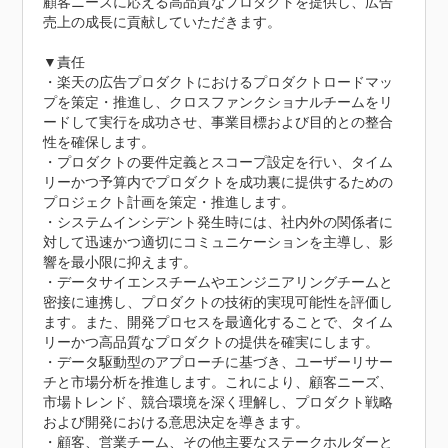
顧客ニーズに応える高品質なプロダクトを提供し、広告
売上の成長に貢献していただきます。

▼責任

・楽天の広告プロダクトにおけるプロダクトロードマッ
プを策定・推進し、クロスファンクショナルチームをリ
ードして実行を成功させ、事業目標および目的との整合
性を確保します。

・プロダクトの要件定義とスコープ設定を行い、タイム
リーかつ予算内でプロダクトを成功裏に提供するための
プロジェクト計画を策定・推進します。

・システムインシデント発生時には、社内外の関係者に
対して迅速かつ適切にコミュニケーションを主導し、影
響を最小限に抑えます。

・データサイエンスチームやエンジニアリングチームと
密接に連携し、プロダクトの技術的実現可能性を評価し
ます。また、開発プロセスを最適化することで、タイム
リーかつ高品質なプロダクトの提供を確実にします。

・データ駆動型のアプローチに基づき、ユーザーリサー
チと市場分析を推進します。これにより、顧客ニーズ、
市場トレンド、競合環境を深く理解し、プロダクト戦略
および開発における意思決定を導きます。

・顧客、営業チーム、その他主要なステークホルダーと