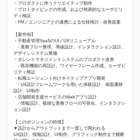
・プロダクトに伴うクリエイティブ制作

・プロトタイピングの作成、および簡易的なユーザビリ
ティ検証

・PM／エンジニアとの連携による仕様検討・改善提案

【案件例】

・不動産管理SaaSのUI／UXリニューアル

　- 業務フロー整理、導線設計、インタラクション設計、
デザインシステム整備

・タレントマネジメントシステムのプロダクト改善

　- 既存機能の再設計、ワイヤーフレーム作成、ユーザビ
リティ検証

・転職エージェント向けネイティブアプリ開発

　- UX設計フレームワークを用いた体験設計、画面遷移
設計、UI制作

・店舗開発支援サービスのWebアプリ設計

　- 情報設計、複雑な業務フローの可視化、インタラクシ
ョン設計

【このポジションの特徴】

▼設計からアウトプットまで一貫して関われる

UX設計、情報設計、UI制作、グラフィック制作まで横断