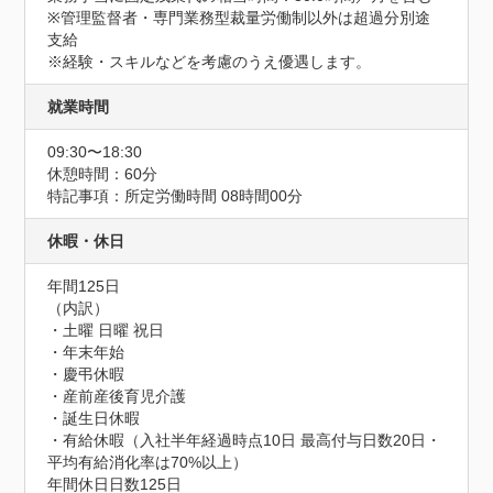
※管理監督者・専門業務型裁量労働制以外は超過分別途
支給

※経験・スキルなどを考慮のうえ優遇します。
就業時間
09:30〜18:30
休憩時間：60分
特記事項：所定労働時間 08時間00分
休暇・休日
年間125日

（内訳）

・土曜 日曜 祝日

・年末年始

・慶弔休暇

・産前産後育児介護

・誕生日休暇

・有給休暇（入社半年経過時点10日 最高付与日数20日・
平均有給消化率は70%以上）
年間休日日数125日