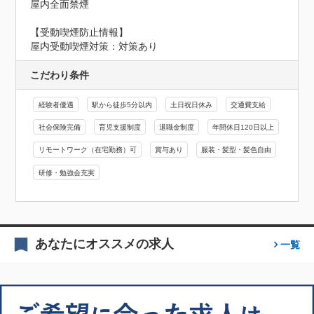
屋内全面禁煙
【受動喫煙防止情報】
屋内受動喫煙対策：対策あり
こだわり条件
経験者優遇
駅から徒歩5分以内
土日祝日休み
交通費支給
社会保険完備
育児支援制度
退職金制度
年間休日120日以上
リモートワーク（在宅勤務）可
賞与あり
服装・髪型・髪色自由
研修・勉強会充実
あなたにオススメの求人
一覧