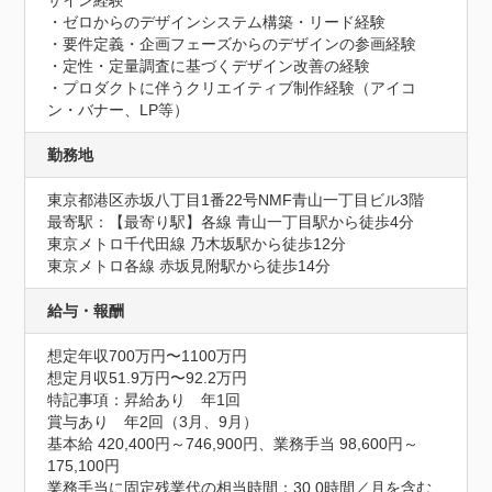
ザイン経験

・ゼロからのデザインシステム構築・リード経験

・要件定義・企画フェーズからのデザインの参画経験

・定性・定量調査に基づくデザイン改善の経験

・プロダクトに伴うクリエイティブ制作経験（アイコ
ン・バナー、LP等）
勤務地
東京都港区赤坂八丁目1番22号NMF青山一丁目ビル3階
最寄駅：【最寄り駅】各線 青山一丁目駅から徒歩4分

東京メトロ千代田線 乃木坂駅から徒歩12分

東京メトロ各線 赤坂見附駅から徒歩14分
給与・報酬
想定年収700万円〜1100万円
想定月収51.9万円〜92.2万円
特記事項：昇給あり　年1回

賞与あり　年2回（3月、9月）

基本給 420,400円～746,900円、業務手当 98,600円～
175,100円

業務手当に固定残業代の相当時間：30.0時間／月を含む
