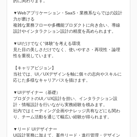
的に関わります。

▼Webアプリケーション・SaaS・業務系ならではの設計
力が磨ける

複雑な業務フローや多機能プロダクトに向き合い、導線
設計やインタラクション設計の精度を高められます。

▼UIだけでなく“体験”を考える環境

見た目の美しさだけでなく、使いやすさ・再現性・論理
性を重視しています。

【キャリアビジョン】

当社では、UI／UXデザインを軸に個々の志向やスキルに
応じた多様なキャリアパスを描けます。

▼UIデザイナー（基礎）

プロダクトのUI／UX設計を担い、インタラクション設
計・情報設計を行いながら実務経験を積みます。

社内ではミーティング企画やナレッジ共有などにも関わ
り、チーム活動を通じて幅広い経験が得られます。

▼リード UIデザイナー

UI設計実務に加えて、案件リード・進行管理・デザイン