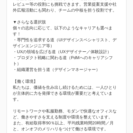
レビュー等の役割にも挑戦できます。営業提案支援や社
外広報活動にも関わり、チームの中核を担う役割です。

▼さらなる選択肢

個々の志向に応じて、以下のようなキャリアも選べま
す！

・専門性を追求する道（UIデザインスペシャリスト、デ
ザインエンジニア等）

・UXの領域を広げる道（UXデザイナー／体験設計）

・プロダクト戦略に関わる道（PdMへのキャリアシフ
ト）

・組織運営を担う道（デザインマネージャー）

【働く環境】

私たちは、価値を生み出し続けるためには、一人ひとり
が主体的に力を発揮できる環境が重要だと考えていま
す。

リモートワークや私服勤務、モダンで快適なオフィスな
ど、働きやすさを支える制度や環境を整えています。

また、有給取得率90％以上、平均残業時間20時間／月
と、オンオフのメリハリをつけて働ける環境です。
