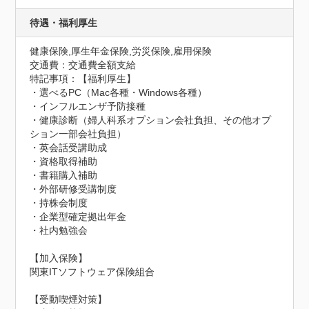
待遇・福利厚生
健康保険,厚生年金保険,労災保険,雇用保険
交通費：交通費全額支給
特記事項：【福利厚生】

・選べるPC（Mac各種・Windows各種）

・インフルエンザ予防接種

・健康診断（婦人科系オプション会社負担、その他オプ
ション一部会社負担）

・英会話受講助成

・資格取得補助

・書籍購入補助

・外部研修受講制度

・持株会制度

・企業型確定拠出年金

・社内勉強会

【加入保険】

関東ITソフトウェア保険組合

【受動喫煙対策】
