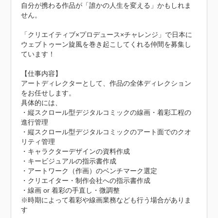
自分が携わる作品が「誰かの人生を変える」かもしれま
せん。

「クリエイティブ×プロデュース×チャレンジ」で日本に
ウェブトゥーン旋風を巻き起こしてくれる仲間を募集し
ています！

【仕事内容】

アートディレクターとして、作品の全体ディレクション
をお任せします。

具体的には、

・縦スクロール型デジタルコミックの線画・着彩工程の
進行管理

・縦スクロール型デジタルコミックのアート面でのクオ
リティ管理

・キャラクターデザインの資料作成

・キービジュアルの指示書作成

・アートワーク（作画）のベンチマーク選定

・クリエイター・制作会社への指示書作成

・線画 or 着彩の手直し・微調整

※時期によって着彩や線画業務なども行う場合がありま
す
