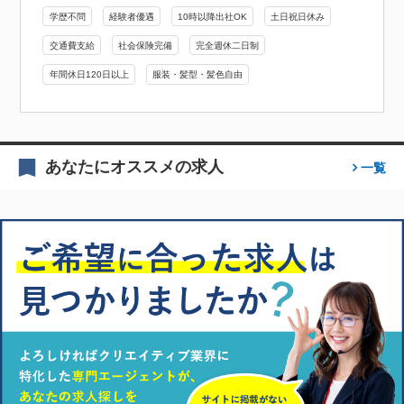
学歴不問
経験者優遇
10時以降出社OK
土日祝日休み
交通費支給
社会保険完備
完全週休二日制
年間休日120日以上
服装・髪型・髪色自由
あなたにオススメの求人
一覧