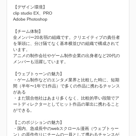
【デザイン環境】

clip studio EX、PRO

Adobe Photoshop

【チーム体制】

全メンバー20名弱の組織です。クリエイティブの責任者
を筆頭に、分け隔てなく基本横並びの組織で構成されて
います。

アニメの制作会社やゲーム制作企業の出身者など20代の
メンバーも活躍しています。

【ウェブトゥーンの魅力】

・ゲーム制作などのエンタメ業界と比較した時に、短期
間（半年〜1年で1作品）で多くの作品に携わるチャンス
がある

・まだ競合他社はあまり多くなく、比較的早い段階でア
ートディレクターとしてヒット作品の輩出に携わること
ができる。

【このポジションの魅力】

・国内、急成長中のwebスクロール漫画（ウェブトゥー
ン）の原作作りにチームの一員として携わるチャンスが