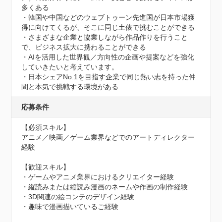
多くある

・韓国や中国などのウェブトゥーン先進国が日本市場獲
得に向けてくるが、そこに同じ土俵で挑むことができる

・さまざまな企業と協業しながら作品作りを行うこと
で、ビジネス拡大に携わることができる

・AIを活用した世界観／方向性の企画や提案などを強化
していきたいと考えています。

・日本シェアNo.1を目指す企業で同じ熱い志を持った仲
間と本気で挑戦する環境がある
応募条件
【必須スキル】

アニメ／映画／ゲーム業界などでのアートディレクター
経験

【歓迎スキル】

・ゲームやアニメ業界におけるクリエイター経験

・縦読みまたは縦読み漫画のネームや作画の制作経験

・3D関連の絵コンテのデザイン経験

・趣味で漫画描いているご経験
