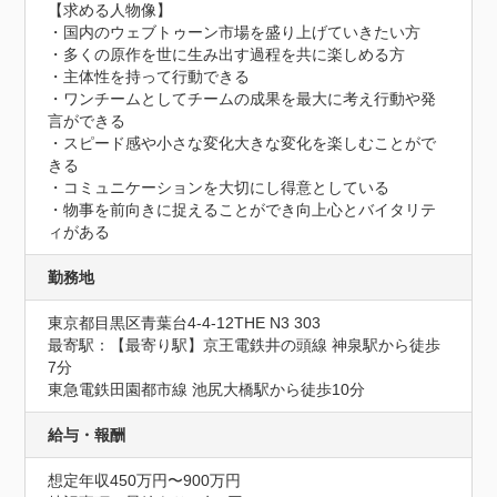
【求める人物像】

・国内のウェブトゥーン市場を盛り上げていきたい方

・多くの原作を世に生み出す過程を共に楽しめる方

・主体性を持って行動できる

・ワンチームとしてチームの成果を最大に考え行動や発
言ができる

・スピード感や小さな変化大きな変化を楽しむことがで
きる

・コミュニケーションを大切にし得意としている

・物事を前向きに捉えることができ向上心とバイタリテ
ィがある
勤務地
東京都目黒区青葉台4-4-12THE N3 303
最寄駅：【最寄り駅】京王電鉄井の頭線 神泉駅から徒歩
7分

東急電鉄田園都市線 池尻大橋駅から徒歩10分
給与・報酬
想定年収450万円〜900万円