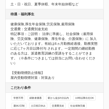
土・日・祝日、夏季休暇、年末年始休暇など
待遇・福利厚生
健康保険,厚生年金保険,労災保険,雇用保険
交通費：交通費別途支給
特記事項：ご説明： 法律に準拠し、社会保険（雇用保
険、労災保険、健康保険、厚生年金、介護保険）に 加入
いただいております。有給は6ヵ月勤務経過後、勤務実態
に応じ7ヶ月目以降付与 されます。一定期間の継続勤務
のある方は、派遣教育訓練の受講をすることができま
す。（※条件につきましては担当にお問い合わせくださ
い）
【受動喫煙防止情報】
屋内受動喫煙対策：対策あり
こだわり条件
学歴不問
経験者優遇
駅から徒歩5分以内
10時以降出社OK
週休2日制
土日祝日休み
交通費支給
社会保険完備