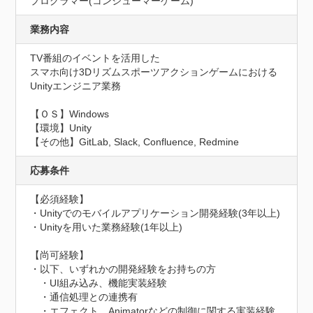
プログラマー(コンシューマーゲーム)
業務内容
TV番組のイベントを活用した

スマホ向け3Dリズムスポーツアクションゲームにおける
Unityエンジニア業務

【ＯＳ】Windows

【環境】Unity

【その他】GitLab, Slack, Confluence, Redmine
応募条件
【必須経験】

・Unityでのモバイルアプリケーション開発経験(3年以上)

・Unityを用いた業務経験(1年以上)

【尚可経験】

・以下、いずれかの開発経験をお持ちの方

　・UI組み込み、機能実装経験

　・通信処理との連携有

　・エフェクト、Animatorなどの制御に関する実装経験
