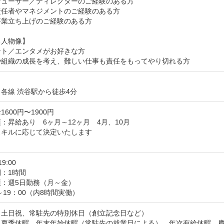
ューサー／ディレクターのご経験のある方

任者やマネジメントのご経験のある方

業立ち上げのご経験のある方

人物像】

ト／エンタメがお好きな方

や組織の成長を考え、難しい仕事も責任をもってやり切れる方
各線 渋谷駅から徒歩4分
600円〜1900円
：昇給あり　6ヶ月～12ヶ月　4月、10月

キルに応じて決定いたします

し
19:00
：1時間
：週5日勤務（月～金）

0～19：00（内8時間実働）
土日祝、常駐先の特別休日（創立記念日など）

】夏季休暇、年末年始休暇（常駐先の就業日による）、年次有給休暇、