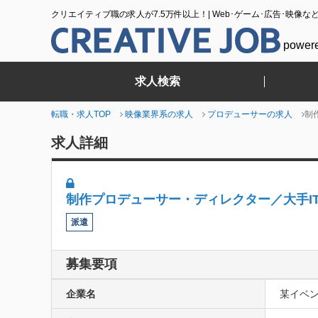
クリエイティブ職の求人が7.5万件以上！| Web･ゲーム･広告･映像な
power
求人検索
転職・求人TOP
映像業界系の求人
プロデューサーの求人
制
求人詳細
制作プロデューサー・ディレクター／大手I
派遣
募集要項
企業名
某イベ