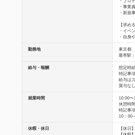
・プロデ
・事業責
・新規事
【求める
・イベン
・自身
勤務地
東京都
最寄駅：
給与・報酬
想定時給1
特記事項
給与はス
賞与な
就業時間
10:00〜
休憩時間
特記事項
10：0
休暇・休日
【休日】
【休暇