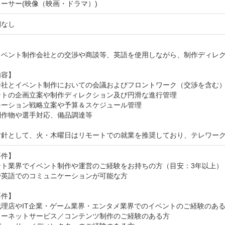
ーサー(映像（映画・ドラマ）)
間なし


イベント制作会社との交渉や商談等、英語を使用しながら、制作ディレク
容】

会社とイベント制作においての会議およびフロントワーク（交渉を含む）
ントの企画立案や制作ディレクション及び円滑な進行管理

ーション戦略立案や予算＆スケジュール管理

作物や選手対応、備品調達等

方針として、火・木曜日はリモートでの就業を推奨しており、テレワー
件】

ト業界でイベント制作や運営のご経験をお持ちの方（目安：3年以上）

英語でのコミュニケーションが可能な方

件】

理店やIT企業・ゲーム業界・エンタメ業界でのイベントのご経験のある
ターネットサービス／コンテンツ制作のご経験のある方
