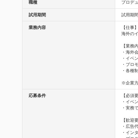
職種
プロデュ
試用期間
試用期
業務内容
【仕事】
海外の
【業務内
・海外
・イベ
・プロモ
・各種制
※企業
応募条件
【必須要
・イベン
・実務で
【歓迎要
・広告代
・イン