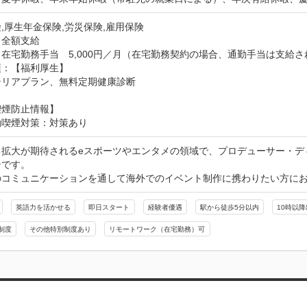
,厚生年金保険,労災保険,雇用保険
：全額支給
在宅勤務手当　5,000円／月（在宅勤務契約の場合、通勤手当は支給さ
：【福利厚生】

テリアプラン、無料定期健康診断
喫煙防止情報】
動喫煙対策：対策あり
る拡大が期待されるeスポーツやエンタメの領域で、プロデューサー・デ
です。

のコミュニケーションを通して海外でのイベント制作に携わりたい方に
英語力を活かせる
即日スタート
経験者優遇
駅から徒歩5分以内
10時以降
制度
その他特別制度あり
リモートワーク（在宅勤務）可