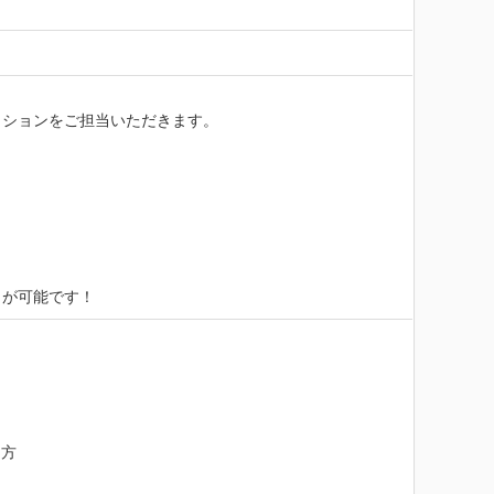
ションをご担当いただきます。



クが可能です！
方
