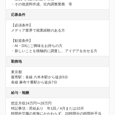
・その他資料作成、社内調整業務　等
応募条件
【必須条件】

メディア業界で就業経験のある方

【歓迎条件】

・AI・DXにご興味をお持ちの方

・新しいことを積極的に調査し、アイデアを出せる方
勤務地
東京都
最寄駅：各線 六本木駅から徒歩5分

各線 麻布十番駅から徒歩7分
給与・報酬
想定月収24万円〜28万円
特記事項：昇給あり　年1回／4月または10月

時間外労働の有無にかかわらず、20時間分の時間外手当