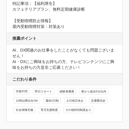
特記事項：【福利厚生】

カフェテリアプラン、無料定期健康診断
【受動喫煙防止情報】
屋内受動喫煙対策：対策あり
推薦ポイント
AI、DX関連のお仕事をしたことがなくても問題ございま
せん！

AI・DXにご興味をお持ちの方、テレビコンテンツにご興
味をお持ちの方是非ご応募ください！
こだわり条件
学歴不問
即日スタート
経験者優遇
駅から徒歩5分以内
10時以降出社OK
週休2日制
土日祝日休み
交通費支給
社会保険完備
育児支援制度
その他特別制度あり