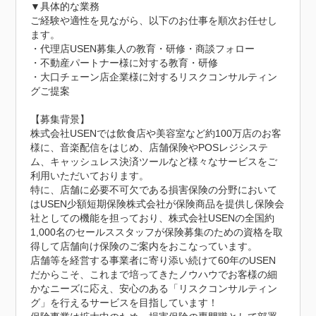
▼具体的な業務

ご経験や適性を見ながら、以下のお仕事を順次お任せし
ます。

・代理店USEN募集人の教育・研修・商談フォロー

・不動産パートナー様に対する教育・研修

・大口チェーン店企業様に対するリスクコンサルティン
グご提案

【募集背景】

株式会社USENでは飲食店や美容室など約100万店のお客
様に、音楽配信をはじめ、店舗保険やPOSレジシステ
ム、キャッシュレス決済ツールなど様々なサービスをご
利用いただいております。

特に、店舗に必要不可欠である損害保険の分野において
はUSEN少額短期保険株式会社が保険商品を提供し保険会
社としての機能を担っており、株式会社USENの全国約
1,000名のセールススタッフが保険募集のための資格を取
得して店舗向け保険のご案内をおこなっています。

店舗等を経営する事業者に寄り添い続けて60年のUSEN
だからこそ、これまで培ってきたノウハウでお客様の細
かなニーズに応え、安心のある「リスクコンサルティン
グ」を行えるサービスを目指しています！
