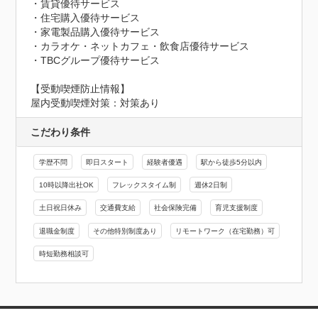
・賃貸優待サービス

・住宅購入優待サービス

・家電製品購入優待サービス

・カラオケ・ネットカフェ・飲食店優待サービス

・TBCグループ優待サービス
【受動喫煙防止情報】
屋内受動喫煙対策：対策あり
こだわり条件
学歴不問
即日スタート
経験者優遇
駅から徒歩5分以内
10時以降出社OK
フレックスタイム制
週休2日制
土日祝日休み
交通費支給
社会保険完備
育児支援制度
退職金制度
その他特別制度あり
リモートワーク（在宅勤務）可
時短勤務相談可