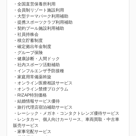
・全国直営保養所利用

・会員制リゾート施設利用

・大型テーマパーク利用補助

・提携スポーツクラブ利用補助

・契約プール施設利用補助

・社員持株会

・積立貯蓄制度

・確定拠出年金制度

・グループ保険

・健康診断・人間ドック

・社内スポーツ活動補助

・インフルエンザ予防接種

・家庭用常備薬斡旋

・オンライン医療相談サービス

・オンライン禁煙プログラム

・RIZAP特別価格

・結婚情報サービス優待

・旅行代理店宿泊補助サービス

・レーシック・メガネ・コンタクトレンズ優待サービス

・レンタカー、個人向けカーリース、車両買取・中古車
販売サービス

・家事宅配サービス
