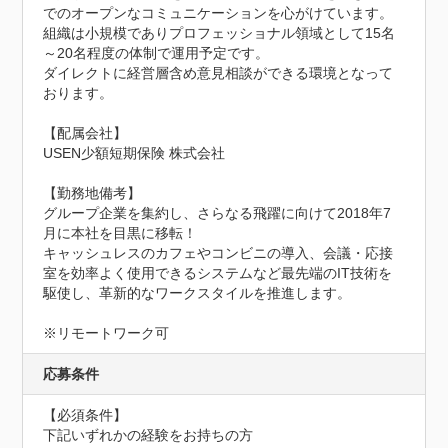
でのオープンなコミュニケーションを心がけています。

組織は小規模でありプロフェッショナル領域として15名
～20名程度の体制で運用予定です。

ダイレクトに経営層含め意見相談ができる環境となって
おります。

【配属会社】

USEN少額短期保険 株式会社

【勤務地備考】

グループ企業を集約し、さらなる飛躍に向けて2018年7
月に本社を目黒に移転！

キャッシュレスのカフェやコンビニの導入、会議・応接
室を効率よく使用できるシステムなど最先端のIT技術を
駆使し、革新的なワークスタイルを推進します。

※リモートワーク可
応募条件
【必須条件】

下記いずれかの経験をお持ちの方
