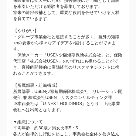
保険事業は拡大中のため、損害保険の専門職として部署
を牽引いただける経験者を募集しております。

将来の幹部候補として、重要な役割を任せていける人材
を育てていきます。

【やりがい】

・グループ事業会社と連携することが多く、自身の知識
+αの要素から様々なアイデアを検討することができま
す。

・保険メーカー「USEN少額短期保険株式会社」と、保険
代理店「株式会社USEN」のいずれにも携わることがで
き、直接的間接的に店舗経営のリスクマネジメントに携
わることができます。

【所属部署・組織構成】

所属部署：USEN少額短期保険株式会社　リレーション開
発部 兼 株式会社USEN　リスクコンサルティング課

※本籍会社は「U-NEXT HOLDINGS」となり、上記事業
会社へは出向となります。

▼組織について

平均年齢　約30歳／男女比率5：5

各人が自律的に行動を起こし、事業会社全体を巻き込ん