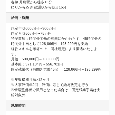
各線 月島駅から徒歩13分 

ゆりかもめ 新豊洲駅から徒歩15分
給与・報酬
想定年収600万円〜900万円
想定月収50万円〜75万円
特記事項：時間外労働の有無にかかわらず、45時間分の
時間外手当として128,866円～193,299円を支給

経験スキルを考慮の上、同社規定により優遇いたしま
す。

月給：500,000円～750,000円

基本給：371,134円～556,701円

固定残業代（時間外労働45h）：128,866円～193,299円

※年収構成月給×12ヶ月

※人事評価年2回、評価に応じて給与改定を行う

※管理監督者で採用となった場合は、固定残業手当は支
給対象外
就業時間