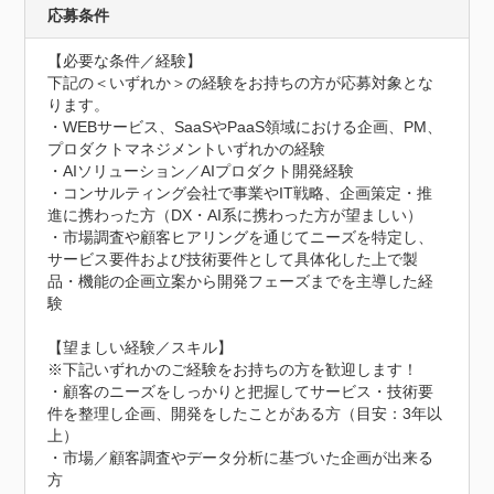
応募条件
【必要な条件／経験】

下記の＜いずれか＞の経験をお持ちの方が応募対象とな
ります。

・WEBサービス、SaaSやPaaS領域における企画、PM、
プロダクトマネジメントいずれかの経験

・AIソリューション／AIプロダクト開発経験

・コンサルティング会社で事業やIT戦略、企画策定・推
進に携わった方（DX・AI系に携わった方が望ましい）

・市場調査や顧客ヒアリングを通じてニーズを特定し、
サービス要件および技術要件として具体化した上で製
品・機能の企画立案から開発フェーズまでを主導した経
験

【望ましい経験／スキル】

※下記いずれかのご経験をお持ちの方を歓迎します！

・顧客のニーズをしっかりと把握してサービス・技術要
件を整理し企画、開発をしたことがある方（目安：3年以
上）

・市場／顧客調査やデータ分析に基づいた企画が出来る
方
