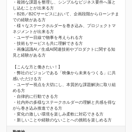
・複雑な課題を整理し、シンプルなビジネス要件へ落と
し込むことが出来る方

・B2B／B2Cサービスにおいて、企画段階からローンチま
での経験がある方

・様々なステークホルダーを巻き込み、プロジェクトマ
ネジメントが出来る方

・ユーザー目線で物事を考えられる方

・技術もサービスも共に理解できる方

・画像認識AI／生成AI関連技術やプロダクトに関する知
見と経験がある方

【こんな方と働きたい！】

・弊社のビジョンである「映像から未来をつくる」に共
感いただける方

・ユーザー視点を大切にし、本質的な課題解決に取り組
める方

・自律的に行動できる方

・社内外の多様なステークホルダーの理解と共感を得な
がら巻き込み推進できる方

・変化の激しい環境を楽しみ柔軟に対応できる方

・新しいことや経験のないことへの挑戦を楽しめる方