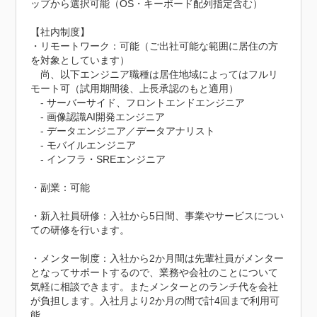
ップから選択可能（OS・キーボード配列指定含む）

【社内制度】

・リモートワーク：可能（ご出社可能な範囲に居住の方
を対象としています）

　尚、以下エンジニア職種は居住地域によってはフルリ
モート可（試用期間後、上長承認のもと適用）

　- サーバーサイド、フロントエンドエンジニア

　- 画像認識AI開発エンジニア

　- データエンジニア／データアナリスト

　- モバイルエンジニア

　- インフラ・SREエンジニア

・副業：可能

・新入社員研修：入社から5日間、事業やサービスについ
ての研修を行います。

・メンター制度：入社から2か月間は先輩社員がメンター
となってサポートするので、業務や会社のことについて
気軽に相談できます。またメンターとのランチ代を会社
が負担します。入社月より2か月の間で計4回まで利用可
能。
