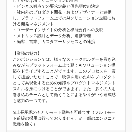
して必要なAIソリューションの企画

・ビジネス観点での要求定義と優先順位の決定

・社内外のプロダクト開発・およびデザイナーと連携
し、プラットフォーム上でのAIソリューション企画にお
ける開発マネジメント

・ユーザーインサイトの分析と機能要件への反映

・メトリクス設計とデータ分析、進捗管理

・顧客、営業、カスタマーサクセスとの連携

【業務の魅力】

このポジションでは、様々なステークホルダーを巻き込
みながらプラットフォーム上で動くAIソリューション構
築をドライブすることができます。このプロセスを一貫
して担当いただくことで、映像を用いたAIをプロダクト
として具現化するための知識やプロダクトマネジメント
スキルを身につけることができます。また、多くの人を
巻き込みチームとして働くことによるやりがいや達成感
も魅力の一つです。

※上長承認のもとリモート勤務も可能です（フルリモー
ト前提の採用は行っておりません。※一部のエンジニア
職種を除く）