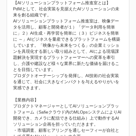
【AIソリューションプラットフォーム推進室とは】

PdMとして、社会実装を見据えたAIソリューションの未
来を創る組織です。

AIソリューションプラットフォーム推進室は、映像デー
タを活用し、顧客と開発者が１）「データ利用を簡単
に」２）AI生成・再学習を簡単に（３）ビジネスを簡単
に ～」AIビジネスを量産できるプラットフォームを構築
しています。「映像から未来をつくる」の企業ミッショ
ンを具現化する新しい取り組みとして、AIによる現場課
題解決を実現するプラットフォーマーへの変革を牽引
し、介護や建設など様々な業界に新たな価値を届けるこ
とを目指しています。

プロダクトオーナーシップを発揮し、AI技術の社会実装
を通じて、社会に大きなインパクトを与えるやりがいを
実感できます。

【業務内容】

プロダクトマネージャーとしてAIソリューションプラッ
トフォーム（Safieクラウド内のMLOpsシステムによりAI
開発でき、カメラに配信できる仕組み）上で動作するAI
ソリューション企画を担っていただきます。

・市場調査、顧客ヒアリングを通しセーフィーが自社と