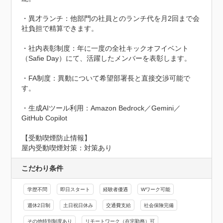
・異才ランチ：他部門の社員とのランチ代を月2回まで会
社負担で精算できます。

・社内表彰制度：年に一度の全社キックオフイベント
（Safie Day）にて、活躍したメンバーを表彰します。

・FA制度：異動について希望部署長と直接交渉可能で
す。

・生成AIツール利用：Amazon Bedrock／Gemini／
GitHub Copilot
【受動喫煙防止情報】
屋内受動喫煙対策：対策あり
こだわり条件
学歴不問
即日スタート
経験者優遇
Wワーク可能
週休2日制
土日祝日休み
交通費支給
社会保険完備
その他特別制度あり
リモートワーク（在宅勤務）可