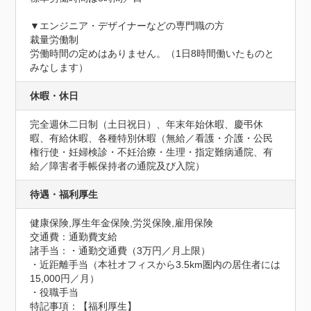
▼エンジニア・デザイナーなどの専門職の方

裁量労働制

労働時間の定めはありません。（1日8時間働いたものと
みなします）
休暇・休日
完全週休二日制（土日祝日）、年末年始休暇、慶弔休
暇、有給休暇、各種特別休暇（無給／看護・介護・公民
権行使・妊婦検診・不妊治療・生理・指定難病通院、有
給／障害者手帳保持者の通院及び入院）
待遇・福利厚生
健康保険,厚生年金保険,労災保険,雇用保険
交通費：通勤費支給
諸手当：・通勤交通費（3万円／月上限）

・近距離手当（本社オフィスから3.5km圏内の居住者には
15,000円／月）

・役職手当
特記事項：【福利厚生】
