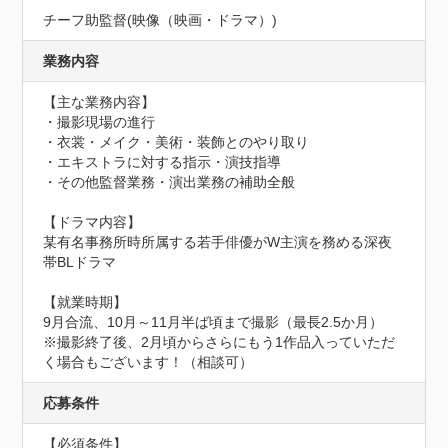
チーフ助監督(映像（映画・ドラマ）)
業務内容
【主な業務内容】

・撮影現場の進行

・衣裳・メイク・美術・装飾とのやり取り

・エキストラに対する指示・演技指導

・その他監督業務・演出業務の補助全般　　　　　　

【ドラマ内容】

某有名事務所時所属する若手俳優がW主演を務める深夜
帯BLドラマ

【就業時期】

9月合流、10月～11月半ば頃まで撮影（最長2.5か月）

※撮影終了後、2月頃からさらにもう1作品入っていただ
く場合もございます！（相談可）
応募条件
【必須条件】
