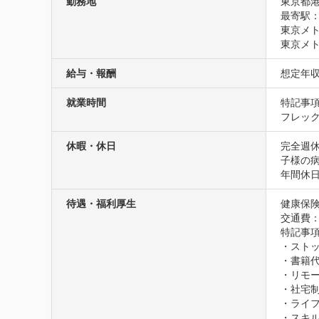
勤務地
東京都港
最寄駅：
東京メト
東京メト
給与・報酬
想定年収
就業時間
特記事項
フレッ
休暇・休日
完全週
子様の病
年間休日
待遇・福利厚生
健康保険
交通費
特記事項
・ストッ
・書籍代
・リモー
・社宅制
・ライ
・スキル