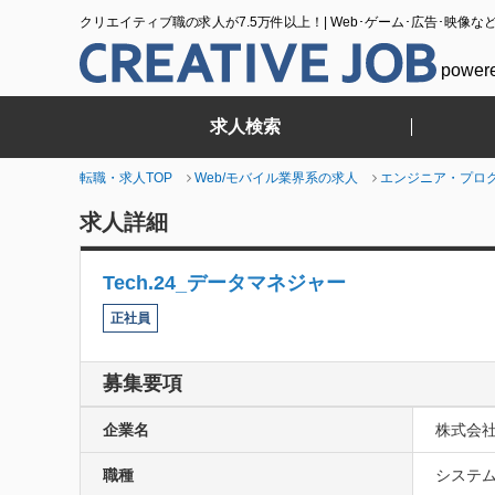
クリエイティブ職の求人が7.5万件以上！| Web･ゲーム･広告･映像な
power
求人検索
転職・求人TOP
Web/モバイル業界系の求人
エンジニア・プロ
求人詳細
Tech.24_データマネジャー
正社員
募集要項
企業名
株式会社e
職種
システム