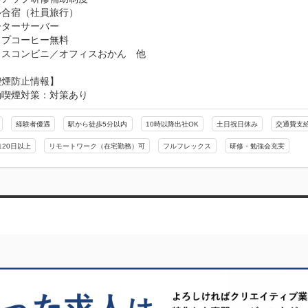
合宿（社員旅行）

ターサーバー

プコーヒー無料

ィスコンビニ／オフィスおかん　他
喫煙防止情報】
動喫煙対策：対策あり
経験者優遇
駅から徒歩5分以内
10時以降出社OK
土日祝日休み
交通費支
120日以上
リモートワーク（在宅勤務）可
フルフレックス
研修・勉強会充実