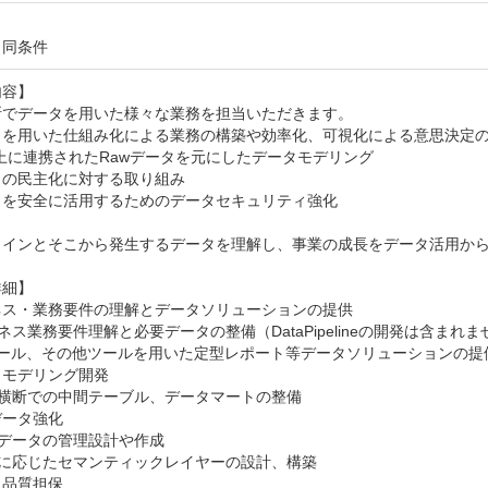
と同条件
容】

でデータを用いた様々な業務を担当いただきます。

タを用いた仕組み化による業務の構築や効率化、可視化による意思決定の
上に連携されたRawデータを元にしたデータモデリング

の民主化に対する取り組み

を安全に活用するためのデータセキュリティ強化

メインとそこから発生するデータを理解し、事業の成長をデータ活用から
細】

ス・業務要件の理解とデータソリューションの提供

ジネス業務要件理解と必要データの整備（DataPipelineの開発は含まれま
Iツール、その他ツールを用いた定型レポート等データソリューションの提
モデリング開発

社横断での中間テーブル、データマートの整備

ータ強化

タデータの管理設計や作成

要に応じたセマンティックレイヤーの設計、構築

品質担保
