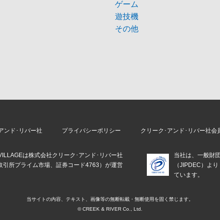
ゲーム
遊技機
その他
アンド･リバー社
プライバシーポリシー
クリーク･アンド･リバー社会
E VILLAGEは株式会社クリーク･アンド･リバー社
当社は、一般財
取引所プライム市場、証券コード4763）が運営
（JIPDEC）
。
ています。
当サイトの内容、テキスト、画像等の
無断転載・無断使用を固く禁じます。
© CREEK & RIVER Co., Ltd.