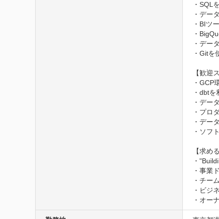
・SQL
・データ
・BIツ
・BigQ
・デー
・Git
【歓迎ス
・GCP
・dbt
・データ
・プロダ
・データ
・ソフト
【求める
・"Buil
・事業
・チーム
・ビジ
・オー