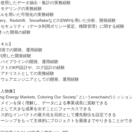
を使用したデータ抽出・集計の実務経験

モデリングの実務経験

ールを用いた可視化の実務経験

uery、Redshift、SnowflakeなどのDWHを用いた分析、開発経験

タセキュリティ（データ利用ポリシー策定、権限管理）に関する経験

を使った開発の経験

キル】

環境での開発、運用経験

を利用した開発経験

パイプラインの開発、運用経験

クトのKPI設計や、ログ設計の経験

アナリストとしての実務経験

ウェアエンジニアとしての開発、運用経験

人物像】

ding Energy Markets, Coloring Our Society" というenech
ドメインを深く理解し、データによる事業成長に貢献できる

として大きな成果を出すことにフォーカスできる

ネス的なインパクトの最大化を目的として優先順位を設定できる

ナーシップをもって主体的にプロジェクトを最後までやりきることがで