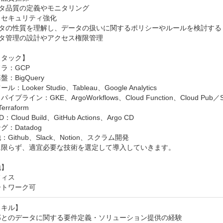
ータ品質の定義やモニタリング

セキュリティ強化

ータの性質を理解し、データの扱いに関するポリシーやルールを検討する

ータ管理の設計やアクセス権限管理

タック】

：GCP  

BigQuery  

：Looker Studio、Tableau、Google Analytics  

プライン：GKE、ArgoWorkflows、Cloud Function、Cloud Pub／Sub、C
rraform  

Cloud Build、GitHub Actions、Argo CD  

：Datadog  

Github、Slack、Notion、スクラム開発  

に限らず、適宜必要な技術を選定して導入していきます。

】

ィス

ートワーク可
キル】

部とのデータに関する要件定義・ソリューション提供の経験
