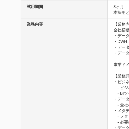
試用期間
3ヶ月
本採用
業務内容
【業務内
全社横断
・デー
・DWH
・データ
・データ
事業ド
【業務詳
・ビジネ
　- ビ
　- B
・データ
　- 全
・メタデ
　- メ
　- 必
・データ