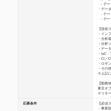
　- デ
・データ
　- デ
　- デ
【技術ス
・インフラ
・分析基盤：
・分析ツール
・データパイ
・IaC：Te
・CI／CD：
・ロギング
・その他：
※上記
【勤務地
東京オフ
※リモ
応募条件
【必須ス
・事業