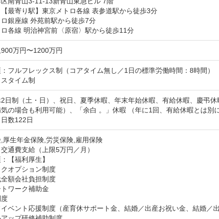
区南青山3-11-13新青山東急ビル 7階
【最寄り駅】東京メトロ各線 表参道駅から徒歩3分

ロ銀座線 外苑前駅から徒歩7分

ロ各線 明治神宮前〈原宿〉駅から徒歩11分
900万円〜1200万円
：フルフレックス制（コアタイム無し／1日の標準労働時間：8時間）

クスタイム制
休2日制（土・日）、祝日、夏季休暇、年末年始休暇、有給休暇、慶弔休
気の場合も利用可能）、「余白 。」休暇 （年に1回、有給休暇とは別
日数122日
,厚生年金保険,労災保険,雇用保険
：交通費支給（上限5万円／月）
：【福利厚生】

クオプション制度

全額会社負担制度

トワーク補助金

度

フイベント応援制度（産育休サポート金、結婚／出産お祝い金、結婚／出
アップ研修補助制度
