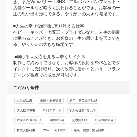
き、またWebバナー・SNS・アルバム・パンフレット・
店舗ツールなど幅広く携われることができ、お客様の一
生の思い出を形にできる、やりがいの大きな職場です。

■人生の幸せな瞬間に寄り添える仕事

ベビー・キッズ・七五三・ブライダルなど、人生の節目
に携わることができ、お客様の一生の思い出を形にでき
る、やりがいの大きな職場です。

 ■届ける→反応を見る→磨くサイクル

制作して終わりではなく、お客様の反応をSNSなどでダ
イレクトに受け取り、次の改善に活かすという、ブラン
ディング視点での成長が可能です。
こだわり条件
女性が活躍
主婦・主夫歓迎
新卒・第二新卒歓迎
少人数の職場
即日スタート
駅から徒歩5分以内
残業月20時間以上
週休2日制
交通費支給
社会保険完備
育児支援制度
20～30代活躍中
服装・髪型・髪色自由