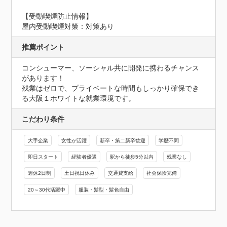
【受動喫煙防止情報】
屋内受動喫煙対策：対策あり
推薦ポイント
コンシューマー、ソーシャル共に開発に携わるチャンス
があります！

残業はゼロで、プライベートな時間もしっかり確保でき
る大阪１ホワイトな就業環境です。
こだわり条件
大手企業
女性が活躍
新卒・第二新卒歓迎
学歴不問
即日スタート
経験者優遇
駅から徒歩5分以内
残業なし
週休2日制
土日祝日休み
交通費支給
社会保険完備
20～30代活躍中
服装・髪型・髪色自由