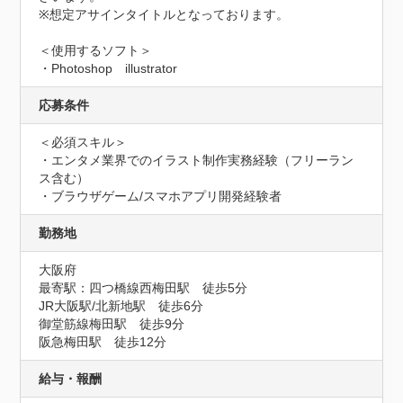
※想定アサインタイトルとなっております。

＜使用するソフト＞

・Photoshop　illustrator
応募条件
＜必須スキル＞

・エンタメ業界でのイラスト制作実務経験（フリーラン
ス含む）

・ブラウザゲーム/スマホアプリ開発経験者
勤務地
大阪府
最寄駅：四つ橋線西梅田駅　徒歩5分

JR大阪駅/北新地駅　徒歩6分

御堂筋線梅田駅　徒歩9分

阪急梅田駅　徒歩12分
給与・報酬