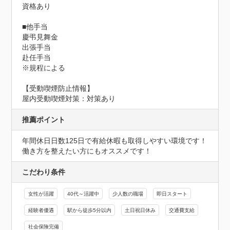
資格あり

■他手当

慶弔見舞金

出張手当

赴任手当

※規程による
【受動喫煙防止情報】
屋内受動喫煙対策：対策あり
推薦ポイント
年間休日日数125日で有給休暇も取得しやすい環境です！

働き方を整えたい方にもオススメです！
こだわり条件
女性が活躍
40代～活躍中
少人数の職場
即日スタート
経験者優遇
駅から徒歩5分以内
土日祝日休み
交通費支給
社会保険完備