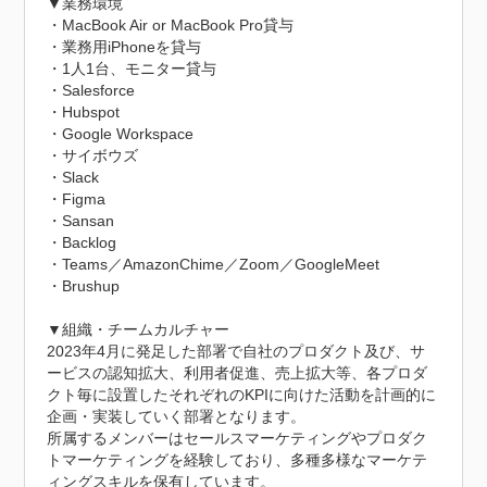
▼業務環境

・MacBook Air or MacBook Pro貸与

・業務用iPhoneを貸与

・1人1台、モニター貸与

・Salesforce

・Hubspot

・Google Workspace

・サイボウズ

・Slack

・Figma

・Sansan

・Backlog

・Teams／AmazonChime／Zoom／GoogleMeet

・Brushup

▼組織・チームカルチャー

2023年4月に発足した部署で自社のプロダクト及び、サ
ービスの認知拡大、利用者促進、売上拡大等、各プロダ
クト毎に設置したそれぞれのKPIに向けた活動を計画的に
企画・実装していく部署となります。

所属するメンバーはセールスマーケティングやプロダク
トマーケティングを経験しており、多種多様なマーケテ
ィングスキルを保有しています。
