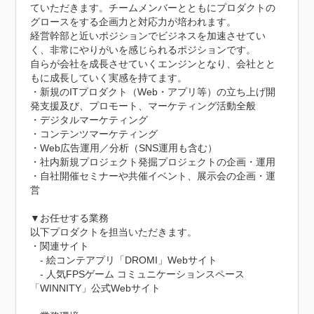
ていただきます。チームメンバーとともにプロダクトの
グロースをする企画力と対応力が培われます。

経営幹部と近いポジションでビジネスを加速させてい
く、非常にやりがいを感じられるポジションです。

自らが会社を成長させていくエンジンとなり、会社とと
もに成長していく実感を持てます。

・新規のITプロダクト（Web・アプリ等）の立ち上げ開
発支援及び、プロモート、マーケティング活動全般

・デジタルマーケティング

・コンテンツマーケティング

・Web広告運用／分析（SNS運用も含む）

・社内新規プロジェクト発掘プロジェクトの企画・運用

・自社開催セミナーや共催イベント、展示会の企画・運
営

▼お任せする業務

以下プロダクトを担当いただきます。

・関連サイト

　- 絵コンテアプリ「DROMI」Webサイト

　- 人気FPSゲーム コミュニケーションスペース
「WINNITY」公式Webサイト
