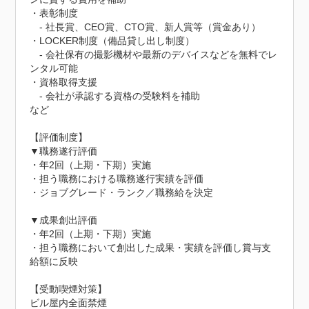
・表彰制度

　- 社長賞、CEO賞、CTO賞、新人賞等（賞金あり）

・LOCKER制度（備品貸し出し制度）

　- 会社保有の撮影機材や最新のデバイスなどを無料でレ
ンタル可能

・資格取得支援

　- 会社が承認する資格の受験料を補助

など

【評価制度】

▼職務遂行評価

・年2回（上期・下期）実施

・担う職務における職務遂行実績を評価

・ジョブグレード・ランク／職務給を決定

▼成果創出評価

・年2回（上期・下期）実施

・担う職務において創出した成果・実績を評価し賞与支
給額に反映

【受動喫煙対策】

ビル屋内全面禁煙