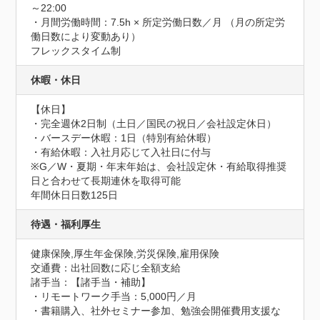
～22:00

・月間労働時間：7.5h × 所定労働日数／月 （月の所定労
働日数により変動あり）

フレックスタイム制
休暇・休日
【休日】

・完全週休2日制（土日／国民の祝日／会社設定休日）

・バースデー休暇：1日（特別有給休暇）

・有給休暇：入社月応じて入社日に付与

※G／W・夏期・年末年始は、会社設定休・有給取得推奨
日と合わせて長期連休を取得可能
年間休日日数125日
待遇・福利厚生
健康保険,厚生年金保険,労災保険,雇用保険
交通費：出社回数に応じ全額支給
諸手当：【諸手当・補助】

・リモートワーク手当：5,000円／月

・書籍購入、社外セミナー参加、勉強会開催費用支援な