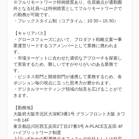
※フルリモートワーク特例措置あり。住居拠点が通勤圏
外となる社員へは特例措置としてフルリモートワークで
の勤務が可能です。

・フレックスタイム制（コアタイム：10:30～15:30）

【キャリアパス】

・グロースフェーズにおいて、プロダクト戦略立案〜事
業運営リードするコアメンバーとして業務に携われま
す。

・市場ターゲットに合わせた適切なアプローチを探索し
て実装するため、難しいですがやりがいのある業務で
す。

・ビジネス部門と開発部門が連携して業務するため、各
ポジション毎の視点に立った思考力が磨かれます。

・デジタルマーケティング領域の知見を広げることがで
きます。

【勤務地】

大阪府大阪市北区大深町3番1号 グランフロント大阪 タワ
ーB 14F

東京都品川区西五反田2丁目27番3号 A-PLACE五反田 4F

ハイブリットワーク制度

上記いずれかの配属拠点オフィスへの出社もしくは自宅