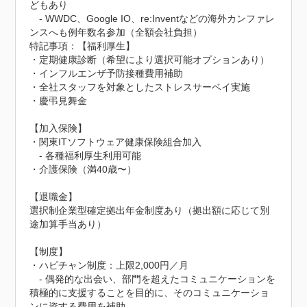
どもあり

　- WWDC、Google IO、re:Inventなどの海外カンファレ
ンスへも例年数名参加（全額会社負担）
特記事項：【福利厚生】

・定期健康診断（希望により選択可能オプションあり）

・インフルエンザ予防接種費用補助

・全社スタッフを対象としたストレスサーベイ実施

・慶弔見舞金

【加入保険】

・関東ITソフトウェア健康保険組合加入

　- 各種福利厚生利用可能

・介護保険（満40歳〜）

【退職金】

選択制企業型確定拠出年金制度あり（拠出額に応じて別
途加算手当あり）

【制度】

・ハピチャン制度：上限2,000円／月

　- 偶発的な出会い、部門を超えたコミュニケーションを
積極的に支援することを目的に、そのコミュニケーショ
ンに資する費用を補助
