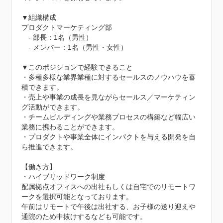
▼組織構成

プロダクトマーケティング部

　- 部長：1名（男性）

　- メンバー：1名（男性・女性）

▼このポジションで経験できること

・多種多様な業界業種に対するセールスのノウハウを蓄
積できます。

・売上や事業の成長を見ながらセールス／マーケティン
グ活動ができます。

・チームビルディングや業務プロセスの構築など幅広い
業務に携わることができます。

・プロダクトや事業全体にインパクトを与える開発を自
ら推進できます。

【働き方】

・ハイブリッドワーク制度

配属拠点オフィスへの出社もしくは自宅でのリモートワ
ークを選択可能となっております。

午前はリモートで午後は出社する、お子様の送り迎えや
通院のため中抜けするなども可能です。
