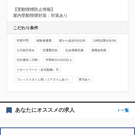
【受動喫煙防止情報】
屋内受動喫煙対策：対策あり
こだわり条件
学歴不問
経験者優遇
駅から徒歩5分以内
10時以降出社OK
土日祝日休み
交通費支給
社会保険完備
退職金制度
完全週休二日制
年間休日120日以上
リモートワーク（在宅勤務）可
フレックスタイム制（コアタイムあり）
賞与あり
あなたにオススメの求人
一覧