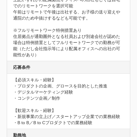
でのリモートワークを選択可能

午前はリモートで午後は出社する、お子様の送り迎えや
通院のため中抜けするなども可能です。

※フルリモートワーク特例措置あり

住居拠点が通勤圏外となる社員および別途会社が認めた
場合は特例措置としてフルリモートワークでの勤務が可
能（ただし会社指示等により配属オフィスへの出社の可
能性があり）
応募条件
【必須スキル・経験】

・プロダクトの企画、グロースを目的とした推進

・デジタルマーケティング経験

・コンテンツ企画／制作

【歓迎スキル・経験】

・新規事業の立上げ／スタートアップ企業での業務経験

・B to B／B to Cプロダクトでの業務経験
勤務地