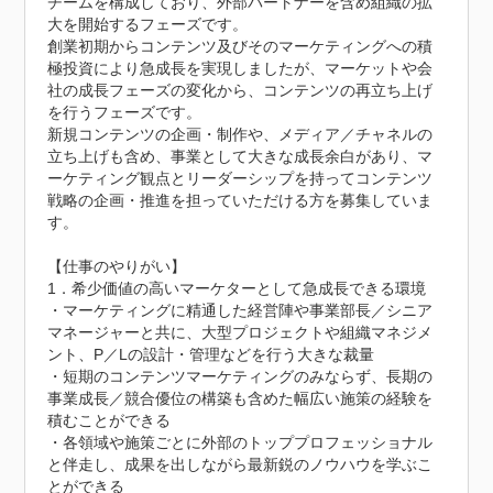
チームを構成しており、外部パートナーを含め組織の拡
大を開始するフェーズです。

創業初期からコンテンツ及びそのマーケティングへの積
極投資により急成長を実現しましたが、マーケットや会
社の成長フェーズの変化から、コンテンツの再立ち上げ
を行うフェーズです。

新規コンテンツの企画・制作や、メディア／チャネルの
立ち上げも含め、事業として大きな成長余白があり、マ
ーケティング観点とリーダーシップを持ってコンテンツ
戦略の企画・推進を担っていただける方を募集していま
す。

【仕事のやりがい】

1．希少価値の高いマーケターとして急成長できる環境

・マーケティングに精通した経営陣や事業部長／シニア
マネージャーと共に、大型プロジェクトや組織マネジメ
ント、P／Lの設計・管理などを行う大きな裁量

・短期のコンテンツマーケティングのみならず、長期の
事業成長／競合優位の構築も含めた幅広い施策の経験を
積むことができる

・各領域や施策ごとに外部のトッププロフェッショナル
と伴走し、成果を出しながら最新鋭のノウハウを学ぶこ
とができる
