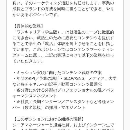
負い、そのマーケティング活動をお任せします。事業の
成長とブランドの育成を同時に担うことができる、やり
がいあるポジションです。

【具体的な業務】

「ワンキャリア（学生版）」は就活生のニーズに徹底的
に向き合い、就活生のために必要なコンテンツを提供す
ることで学生の「就活」体験を向上させることを目指し
ています。このポジションではコンテンツマーケティン
グチームに属し、上記の実現に向けて以下の業務を担っ
ていただきます。

・ミッション実現に向けたコンテンツ戦略の立案

・年間のKPI／予算の設計・SEOやSNS、メディア、大学
など各チャネルへの記事／動画コンテンツ最適化

・各分野における外部のプロフェッショナルの選／パフ
ォーマンスマネジメント

・正社員／長期インターン／アシスタントなど各種メン
バー（数名規模）の採用・マネジメント

【このポジションにおける組織の現状】

シニアマネージャーと担当社員、およびインターン生で