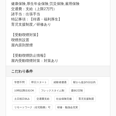
健康保険,厚生年金保険,労災保険,雇用保険
交通費：支給（上限2万円）
諸手当：出張手当
特記事項：【待遇・福利厚生】

育児支援制度／研修あり

【受動喫煙対策】

喫煙所設置

屋内原則禁煙
【受動喫煙防止情報】
屋内受動喫煙対策：対策あり
こだわり条件
学歴不問
即日スタート
経験者優遇
駅から徒歩5分以内
10時以降出社OK
フレックスタイム制
週休2日制
土日祝日休み
交通費支給
社会保険完備
育児支援制度
リモートワーク（在宅勤務）可
研修・勉強会充実