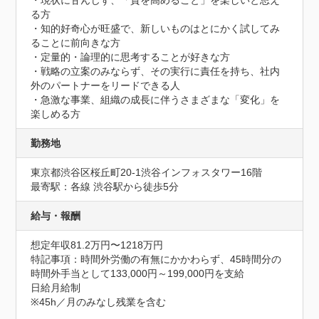
・現状に甘んじず、「質を高めること」を楽しいと思え
る方

・知的好奇心が旺盛で、新しいものはとにかく試してみ
ることに前向きな方

・定量的・論理的に思考することが好きな方

・戦略の立案のみならず、その実行に責任を持ち、社内
外のパートナーをリードできる人

・急激な事業、組織の成長に伴うさまざまな「変化」を
楽しめる方
勤務地
東京都渋谷区桜丘町20-1渋谷インフォスタワー16階
最寄駅：各線 渋谷駅から徒歩5分
給与・報酬
想定年収81.2万円〜1218万円
特記事項：時間外労働の有無にかかわらず、45時間分の
時間外手当として133,000円～199,000円を支給

日給月給制

※45h／月のみなし残業を含む
