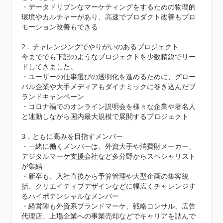
・データドリブンなマーケティングをするための物理的
環境やカルチャーがあり、高速でプロダクト改善もプロ
モーション改善もできる

2．チャレンジングでやりがいのあるプロジェクト

今まででも下記のようなプロジェクトを少数精鋭でリー
ドしてきました。

・ユーザーの仕事選びの透明化を進めるために、グロー
バル企業や大手メディアもダイナミックに巻き込んだブ
ランドキャンペーン

・コロナ禍でのオンライン説明会を様々な企業や著名人
と連動しながら国内最大規模で展開するプロジェクト

3．ともに高みを目指すメンバー

・一緒に働くメンバーは、外資大手や消費財メーカー、
デジタルマーケ支援会社など多分野からスペシャリスト
が集結

・新卒も、入社直後から予算管理や大型企画の集客統
括、クリエイティブデザインなどに幅広くチャレンジす
るハイポテンシャルなメンバー

・経営陣も外資系ブランドマーケ、戦略コンサル、広告
代理店、上場企業への事業売却などでキャリアを詰んで