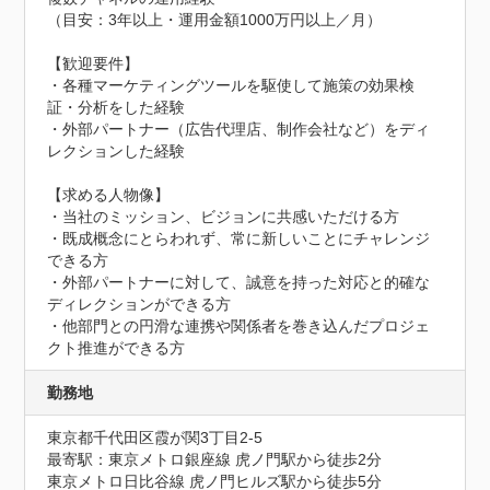
（目安：3年以上・運用金額1000万円以上／月）

【歓迎要件】

・各種マーケティングツールを駆使して施策の効果検
証・分析をした経験

・外部パートナー（広告代理店、制作会社など）をディ
レクションした経験

【求める人物像】

・当社のミッション、ビジョンに共感いただける方

・既成概念にとらわれず、常に新しいことにチャレンジ
できる方

・外部パートナーに対して、誠意を持った対応と的確な
ディレクションができる方

・他部門との円滑な連携や関係者を巻き込んだプロジェ
クト推進ができる方
勤務地
東京都千代田区霞が関3丁目2-5
最寄駅：東京メトロ銀座線 虎ノ門駅から徒歩2分

東京メトロ日比谷線 虎ノ門ヒルズ駅から徒歩5分
