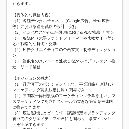
だきます。

【具体的な職務内容】

（1）各種デジタルチャネル（Google広告、Meta広告 
等）における運用戦略の設計・実行

（2）インハウスでの広告運用におけるPDCA設計と推進

（3）各媒体（大手プラットフォーマーや比較サイト等）
との戦略的な折衝・交渉

（4）広告クリエイティブの企画立案・制作ディレクショ
ン

（5）複数名のメンバーと連携しながらのプロジェクト推
進・リード業務

【ポジションの魅力】

（1）経営直下のポジションとして、事業戦略と連動した
マーケティング意思決定に深く関与できます

（2）年間数十億円規模のマーケティング予算を用い、マ
スマーケティングを含むスケールの大きな施策を主体的
に推進できます

（3）広告運用にとどまらず、課題特定やブランディング
視点でのクリエイティブ企画にも関わり、事業インパク
トを実感できます
