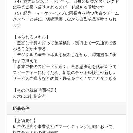
（4）意思決定スピードが早く、自身の提案がダイレクト
に事業成果へ反映されるスピード感ある環境です

（5）経営・マーケティングの両視点を持つ代表やチーム
メンバーと共に、切磋琢磨しながら自己成長が叶えられ
ます

【得られるスキル】

・豊富な予算を持って施策検討～実行まで一気通貫で携
わることが出来る

・デジタルの全チャネルを横断しながら、認知施策の実
行まで担える

・事業成長のスピードが速く、各意思決定を代表直下で
スピーディーに行うため、新規のチャネル検証や新しい
サービスの導入など改善・施策を早く回すことができる

【その他就業時間補足】

火木は出社指定有
応募条件
【必須要件】

広告代理店や事業会社のマーケティング組織において、
複数チャネルの運用経験
