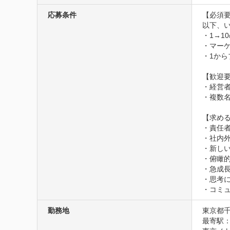
応募条件
【必須要
以下、い
・1→1
・マーケ
・1から
【歓迎要
・経営者
・複数名
【求める
・責任者
・社内
・新し
・俯瞰
・急成長
・思考
・コミ
勤務地
東京都千
最寄駅：