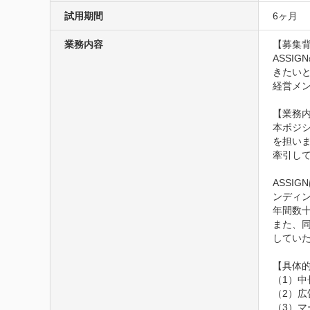
試用期間
6ヶ月
業務内容
【募集背
ASSI
きたいと
経営メ
【業務内
本ポジ
を担い
牽引して
ASSI
ンディン
年間数
また、
していた
【具体的
（1）中
（2）広
（3）マ