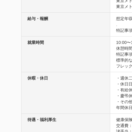
東京メト
東京メト
給与・報酬
想定年収
.
特記事
就業時間
10:00〜
休憩時間
特記事項
標準的な
フレッ
休暇・休日
・週休二
・休日日
・有給休
・慶弔休
・その
年間休日
待遇・福利厚生
健康保険
交通費
諸手当