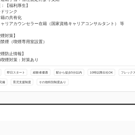
：【福利厚生】

ドリンク

籍の共有化

ャリアカウンセラー在籍（国家資格キャリアコンサルタント） 等

煙対策】

則禁煙（喫煙専用室設置）
喫煙防止情報】
動喫煙対策：対策あり
即日スタート
経験者優遇
駅から徒歩5分以内
10時以降出社OK
フレック
完備
育児支援制度
その他特別制度あり