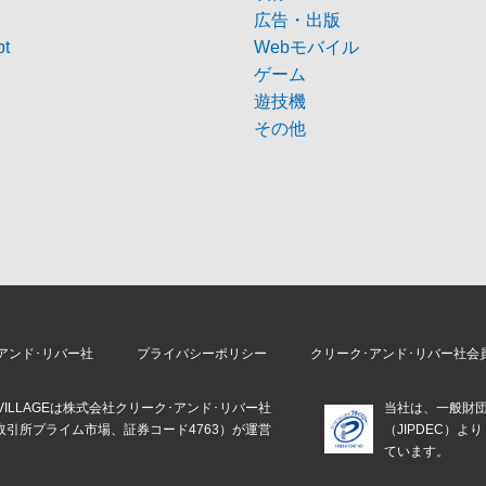
広告・出版
pt
Webモバイル
ゲーム
遊技機
その他
アンド･リバー社
プライバシーポリシー
クリーク･アンド･リバー社会
E VILLAGEは株式会社クリーク･アンド･リバー社
当社は、一般財
取引所プライム市場、証券コード4763）が運営
（JIPDEC）
。
ています。