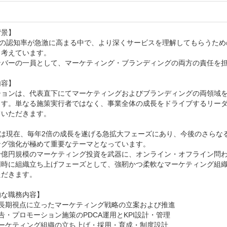
景】

GNの認知率が急激に高まる中で、より深くサービスを理解してもらうた
考えています。

ンバーの一員として、マーケティング・ブランディングの両方の責任を担
容】

ションは、代表直下にてマーケティングおよびブランディングの両領域
ます。単なる施策実行者ではなく、事業全体の成長をドライブするリーダ
いただきます。

GNは現在、毎年2倍の成長を遂げる急拡大フェーズにあり、今後のさら
グ強化が極めて重要なテーマとなっています。

十億円規模のマーケティング投資を武器に、オンライン・オフライン問わ
同時に組織立ち上げフェーズとして、強靭かつ柔軟なマーケティング組
だきます。

な職務内容】

長期視点に立ったマーケティング戦略の立案および推進

告・プロモーション施策のPDCA運用とKPI設計・管理

ーケティング組織の立ち上げ・採用・育成・制度設計
