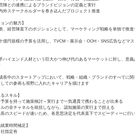
営陣との連携によるブランドビジョンの定義と実行

内外ステークホルダーを巻き込んだプロジェクト推進

ョンの魅力】

代表、経営陣直下のポジションとして、マーケティング戦略を単独で推進
十億円規模の予算を活用し、TVCM・展示会・OOH・SNS広告など
若手ハイエンド人材という巨大かつ伸び代のあるマーケットに対し、意義


急成長中のスタートアップにおいて、戦略・組織・ブランドのすべてに関
しての参画も視野に入れたキャリアを描けます

るスキル】

な予算を持って施策検討～実行まで一気通貫で携わることが出来る

タルの全チャネルを統括しながら、認知施策の実行まで担える

成長のスピードが速いため、各意思決定を代表直下でスピーディーに行い
就業時間補足】

出社指定有