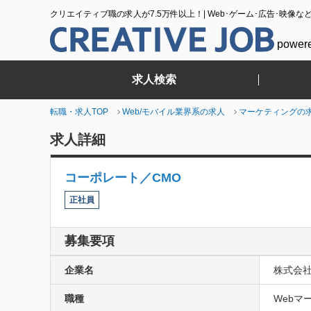
クリエイティブ職の求人が7.5万件以上！| Web･ゲーム･広告･映像な
power
求人検索
転職・求人TOP
Web/モバイル業界系の求人
マーケティングの
求人詳細
コーポレート／CMO
正社員
募集要項
企業名
株式会
職種
Webマー