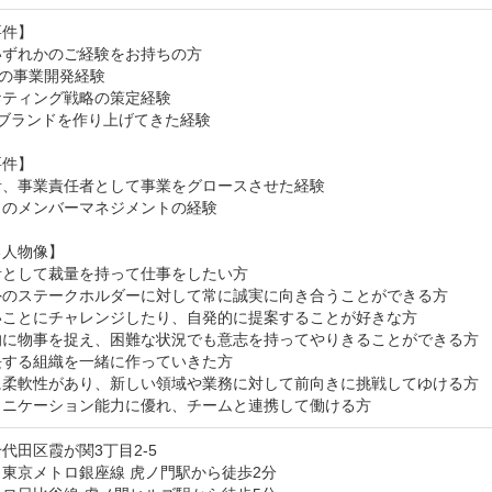
件】

ずれかのご経験をお持ちの方

0の事業開発経験

ティング戦略の策定経験

ブランドを作り上げてきた経験

件】

、事業責任者として事業をグロースさせた経験

のメンバーマネジメントの経験

人物像】

として裁量を持って仕事をしたい方

外のステークホルダーに対して常に誠実に向き合うことができる方

いことにチャレンジしたり、自発的に提案することが好きな方

的に物事を捉え、困難な状況でも意志を持ってやりきることができる方

する組織を一緒に作っていきた方

に柔軟性があり、新しい領域や業務に対して前向きに挑戦してゆける方

ュニケーション能力に優れ、チームと連携して働ける方
代田区霞が関3丁目2-5
東京メトロ銀座線 虎ノ門駅から徒歩2分
