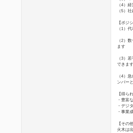
（4）経
（5）社
【ポジシ
（1）
（2）数
ます

（3）
できます
（4）
ンバーと
【得られ
・豊富
・デジ
・事業
【その他
火木は