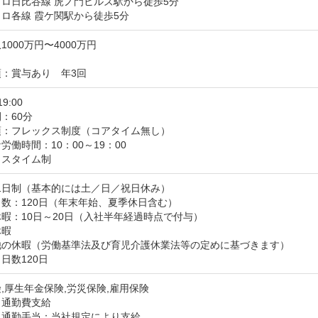
ロ日比谷線 虎ノ門ヒルズ駅から徒歩5分

ロ各線 霞ケ関駅から徒歩5分
1000万円〜4000万円
項：賞与あり　年3回
19:00
：60分
：フレックス制度（コアタイム無し）

労働時間：10：00～19：00

クスタイム制
日制（基本的には土／日／祝日休み）

数：120日（年末年始、夏季休日含む）

暇：10日～20日（入社半年経過時点で付与）

暇

他の休暇（労働基準法及び育児介護休業法等の定めに基づきます）
日数120日
,厚生年金保険,労災保険,雇用保険
：通勤費支給
：通勤手当：当社規定により支給