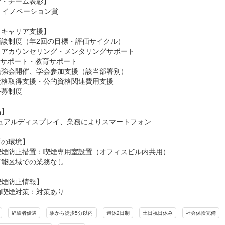
・チーム表彰】

・イノベーション賞

キャリア支援】

談制度（年2回の目標・評価サイクル）

アカウンセリング・メンタリングサポート

n 1サポート・教育サポート

強会開催、学会参加支援（該当部署別）

格取得支援・公的資格関連費用支援

募制度

】

ュアルディスプレイ、業務によりスマートフォン

の環境】

喫煙防止措置：喫煙専用室設置（オフィスビル内共用）

可能区域での業務なし
喫煙防止情報】
動喫煙対策：対策あり
経験者優遇
駅から徒歩5分以内
週休2日制
土日祝日休み
社会保険完備