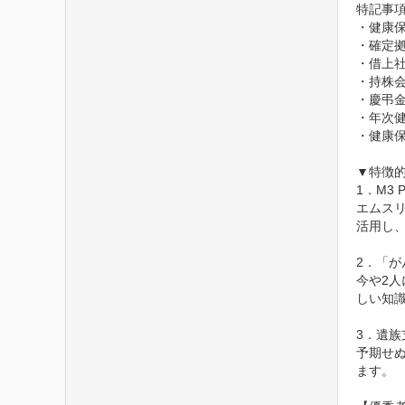
特記事項
・健康保
・確定拠
・借上社
・持株会
・慶弔金
・年次健
・健康保
▼特徴的
1．M3 P
エムス
活用し、
2．「が
今や2
しい知
3．遺族
予期せ
ます。
