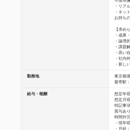
※採用像
・リアル
・ネッ
お持ちの
【求めら
・成果・
・論理的
・課題解
・高い
・社内
・新し
勤務地
東京都港
最寄駅：
給与・報酬
想定年収
想定月収
特記事項
賞与あり
時間外労
・現年収
・月給：3