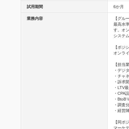
試用期間
6か月
業務内容
【グルー
最高水
す。オ
システム
【ポジシ
オンライ
【担当業
・デジタ
・チャネ
・訴求開
・LTV
・CPA
・Bto
・調査分
・経営陣
【同ポジ
マーケ