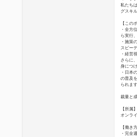
私たち
グスキ
【このポ
・全方
ら実行
・施策
スピーデ
・経営
さらに
身につけ
・日本
の普及
られま
裁量と
【所属】
オンライ
【働き方
・完全週