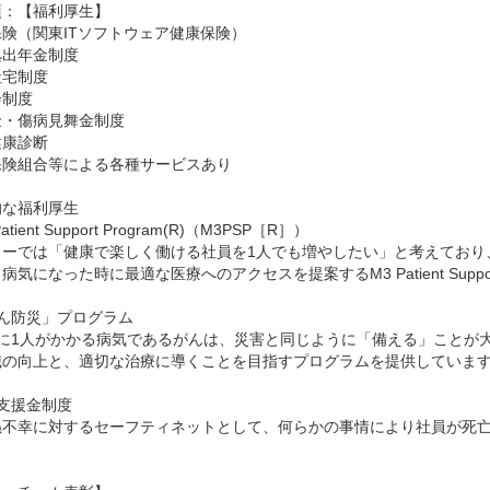
：【福利厚生】

険（関東ITソフトウェア健康保険）

出年金制度

宅制度

制度

・傷病見舞金制度

康診断

険組合等による各種サービスあり

な福利厚生

atient Support Program(R)（M3PSP［R］）

リーでは「健康で楽しく働ける社員を1人でも増やしたい」と考えており
病気になった時に最適な医療へのアクセスを提案するM3 Patient Suppor
ん防災」プログラム

人に1人がかかる病気であるがんは、災害と同じように「備える」ことが
識の向上と、適切な治療に導くことを目指すプログラムを提供しています
支援金制度

ぬ不幸に対するセーフティネットとして、何らかの事情により社員が死