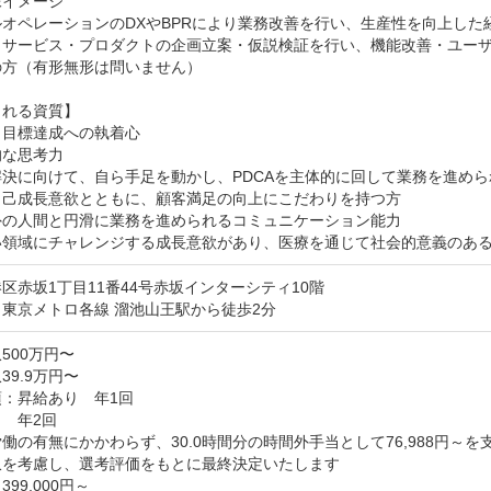
イメージ

オペレーションのDXやBPRにより業務改善を行い、生産性を向上した経
トサービス・プロダクトの企画立案・仮説検証を行い、機能改善・ユー
方（有形無形は問いません）

れる資質】

目標達成への執着心

な思考力

決に向けて、自ら手足を動かし、PDCAを主体的に回して業務を進めら
自己成長意欲とともに、顧客満足の向上にこだわりを持つ方

外の人間と円滑に業務を進められるコミュニケーション能力

い領域にチャレンジする成長意欲があり、医療を通じて社会的意義のあ
区赤坂1丁目11番44号赤坂インターシティ10階
東京メトロ各線 溜池山王駅から徒歩2分
500万円〜
39.9万円〜
：昇給あり　年1回

　年2回

働の有無にかかわらず、30.0時間分の時間外手当として76,988円～を支
を考慮し、選考評価をもとに最終決定いたします

99,000円～
