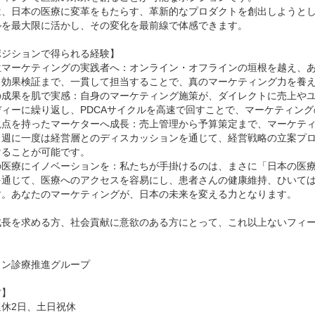
は、日本の医療に変革をもたらす、革新的なプロダクトを創出しようと
ルを最大限に活かし、その変化を最前線で体感できます。

ジションで得られる経験】

位マーケティングの実践者へ：オンライン・オフラインの垣根を越え、
、効果検証まで、一貫して担当することで、真のマーケティング力を養え
の成果を肌で実感：自身のマーケティング施策が、ダイレクトに売上や
ィーに繰り返し、PDCAサイクルを高速で回すことで、マーケティング
視点を持ったマーケターへ成長：売上管理から予算策定まで、マーケテ
、週に一度は経営層とのディスカッションを通じて、経営戦略の立案プ
ることが可能です。

の医療にイノベーションを：私たちが手掛けるのは、まさに「日本の医
を通じて、医療へのアクセスを容易にし、患者さんの健康維持、ひいて
す。あなたのマーケティングが、日本の未来を変える力となります。

成長を求める方、社会貢献に意欲のある方にとって、これ以上ないフィー


ン診療推進グループ

】

休2日、土日祝休
