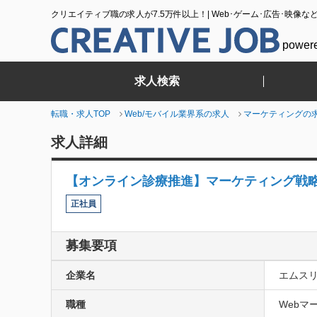
クリエイティブ職の求人が7.5万件以上！| Web･ゲーム･広告･映像な
power
求人検索
転職・求人TOP
Web/モバイル業界系の求人
マーケティングの
求人詳細
【オンライン診療推進】マーケティング戦
正社員
募集要項
企業名
エムス
職種
Webマー