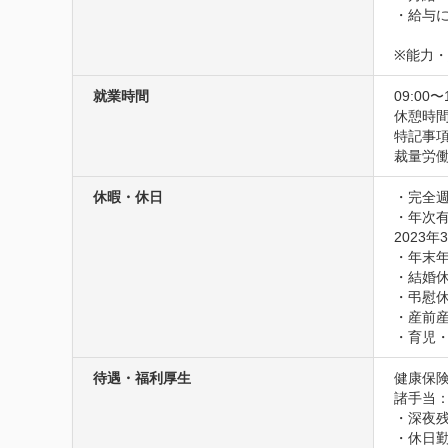
・給与に
※能力
就業時間
09:00〜
休憩時間
特記事項
裁量労働
休暇・休日
・完全週
・年次有
2023年
・年末年
・結婚休
・弔慰休
・産前産
・育児
待遇・福利厚生
健康保険
諸手当
・深夜残
・休日