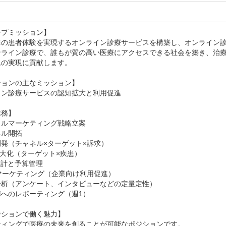
プミッション】

準の患者体験を実現するオンライン診療サービスを構築し、オンライン
ンライン診療で、誰もが質の高い医療にアクセスできる社会を築き、治
の実現に貢献します。

ョンの主なミッション】

ン診療サービスの認知拡大と利用促進

務】

ルマーケティング戦略立案

ル開拓

発（チャネル×ターゲット×訴求）

最大化（ターゲット×疾患）

設計と予算管理

Bマーケティング（企業向け利用促進）

析（アンケート、インタビューなどの定量定性）

へのレポーティング（週1）

ションで働く魅力】

ティングで医療の未来を創ることが可能なポジションです。
