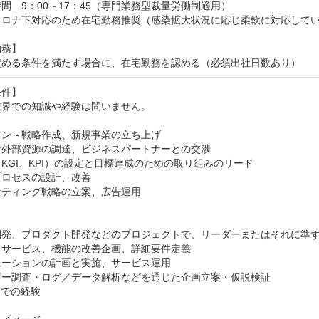
間　9：00～17：45（専門業務型裁量労働制適用）

コロナ下対応のため在宅勤務推奨（感染拡大状況に応じ柔軟に対応してい
務】

定める条件を満たす場合に、在宅勤務を認める（必須出社日数あり）
件】

界での知識や経験は問いません。

ン～戦略作成、新規事業の立ち上げ

外部資源の調達、ビジネスパートナーとの交渉

KGI、KPI）の設定と目標達成のための取り組みのリード

ロセスの設計、改善

ティング戦略の立案、広告運用

開発、プロダクト開発などのプロジェクトで、リーダーまたはそれに準ず
サービス、機能の改善企画、詳細要件定義

ーションの計画と実施、サービス運用

ザー調査・ログ／データ解析などを通じた企画立案・仮説検証

界での経験
