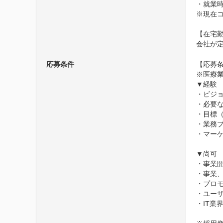
・就業時
※現在
【在宅勤
会社が
応募条件
【応募条
※医療業
▼経験

・ビジョ
・必要な
・目標（
・業務プ
・マーケ
▼尚可

・事業
・事業、
・プロモ
・ユー
・IT業