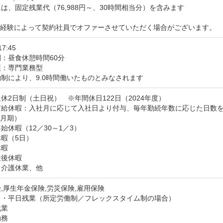
は、固定残業代（76,988円～、30時間相当分）を含みます

・経験によって契約社員でオファーさせていただく場合がございます。
17:45
：昼食休憩時間60分
：専門業務型

制により、9.0時間働いたものとみなされます
休2日制（土日祝）　※年間休日122日（2024年度）

給休暇：入社月に応じて入社日より付与、毎年勤続年数に応じた日数を付与
3月期）

始休暇（12／30～1／3）

暇（5日）

暇

後休暇

・介護休業、他
,厚生年金保険,労災保険,雇用保険
：・平日残業（所定労働制／フレックスタイム制の場合）

業

勤務