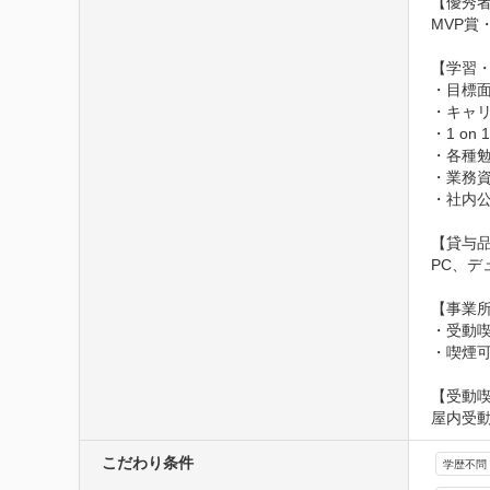
【優秀者
MVP賞
【学習・
・目標面
・キャリ
・1 o
・各種勉
・業務資
・社内公
【貸与品
PC、デ
【事業所
・受動
・喫煙
【受動
屋内受
こだわり条件
学歴不問