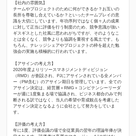
【社内の雰囲気】

チームやプロジェクトのために何ができるか？お互いの
長所を尊敬し合えているか？といったチームプレイの意
識を大切にしています。年功序列ではなく個々人の成果
に対して正当に評価を行う制度のため、競争意識が強い
ギスギスとした社風に思われがちですが、そのようなこ
とは全くなく、競争よりも協調を重視する風土です。も
ちろん、ナレッジシェアやプロジェクトの枠を超えた勉
強会の実施も積極的に行われています。

【アサインの考え方】

2020年度よりリソースマネジメントディビジョン
（RMD）が創設され、PJにアサインされている全メンバ
ー（PM含む）のアサイン期日を管理しています。全ての
アサイン決定は、経営層＋RMG＋コンピテンシーリーダ
ーが週に1度集まる場で協議され、ビジネス都合のみで判
断される訳ではなく、当人の希望や育成観点を考慮した
アサイン決定となるように会社として努力をしていま
す。

【評価の考え方】

年に1度、評価会議の場で全従業員の翌年の理論年俸が決