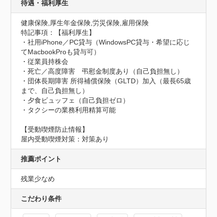
待遇・福利厚生
健康保険,厚生年金保険,労災保険,雇用保険
特記事項：【福利厚生】

・社用iPhone／PC貸与（WindowsPC貸与・希望に応じ
てMacbookProも貸与可）

・従業員持株会

・死亡／高度障害　弔慰金制度あり（自己負担無し）

・団体長期障害 所得補償保険（GLTD）加入（最長65歳
まで、自己負担無し）

・夕食ビュッフェ（自己負担ゼロ）

・タクシーの業務利用精算可能
【受動喫煙防止情報】
屋内受動喫煙対策：対策あり
推薦ポイント
残業少なめ
こだわり条件