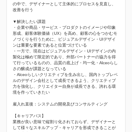
の中で、デザイナーとして主体的にプロセスを見直し、
改善を行う

▼解決したい課題

・企業や商品・サービス・プロダクトのイメージや印象
形成、顧客体験価値（UX）を高め、顧客の心をつかむモ
ノづくりを行うために、ビジュアルデザイン・UIデザイ
ンは重要な要素であると位置づけている

・一方で、現在はビジュアルデザイン・UIデザインの内
製化は極めて限定的であり、外部パートナーの協力を得
て行っているものの、品質の底上げ・均一化・Alceoらし
さの醸成が課題となっている

・Alceoらしいクリエティブを生み出し、国内トップレベ
ルのデザイン会社として成長できるよう、クリエティブ
力を強化し、クリエイター自身が成長できる、誇れる環
境を作っていきたい

雇入れ直後：システムの開発及びコンサルティング

【キャリアパス】

業務が良い意味で縦割り化されておらず、デザイナーと
して様々なスキルアップ・キャリアを形成できることが