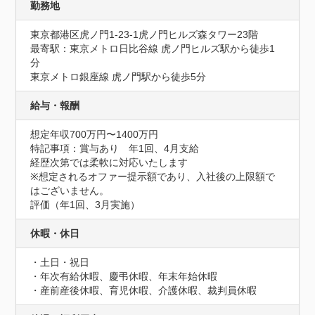
勤務地
東京都港区虎ノ門1-23-1虎ノ門ヒルズ森タワー23階
最寄駅：東京メトロ日比谷線 虎ノ門ヒルズ駅から徒歩1
分

東京メトロ銀座線 虎ノ門駅から徒歩5分
給与・報酬
想定年収700万円〜1400万円
特記事項：賞与あり　年1回、4月支給

経歴次第では柔軟に対応いたします

※想定されるオファー提示額であり、入社後の上限額で
はございません。

評価（年1回、3月実施）
休暇・休日
・土日・祝日

・年次有給休暇、慶弔休暇、年末年始休暇

・産前産後休暇、育児休暇、介護休暇、裁判員休暇