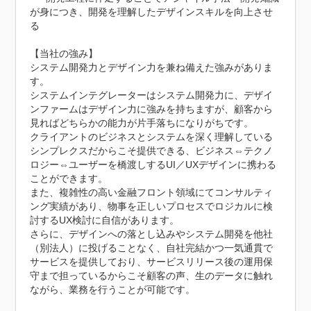
が身につき、開発を理解したデザインスキルを向上させ
る

【当社の強み】

システム開発力とデザイン力を兼ね備えた強みがありま
す。

システムインテグレーターはシステム開発力に、デザイ
ンファームはデザイン力に強みを持ちますが、顧客から
見ればどちらかの能力が片手落ちになりがちです。

クライアントのビジネスとシステムを深く理解している
シンプレクスだからこそ提供できる、ビジネス⇔テクノ
ロジー⇔ユーザーを橋渡しするUI／UXデザインに携わる
ことができます。

また、複雑性の高い金融フロント領域にてコンサルティ
ング実績があり、物事を正しいプロセスでロジカルに検
討するUX検討に自信があります。

さらに、デザインへの落とし込みやシステム開発を他社
（別法人）に投げることなく、自社完結かつ一気通貫で
サービスを提供しており、サービスリリース後の運用保
守まで担っているからこそ顧客の声、生のデータに触れ
ながら、業務を行うことが可能です。
