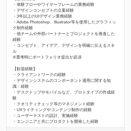
・体験フローやワイヤーフレームの業務経験

・デザインコンセプトの立案経験

・3年以上のUIデザイン業務経験

・Adobe Photoshop、Illustrator等を使用したグラフィッ
ク制作経験

・他チームや外部パートナーとプロジェクトを推進した
経験

・コンセプト、アイデア、デザインを明確に伝えるスキ
ル

※選考時にポートフォリオ提出が必須

【歓迎経験】

・クライアントワークの経験

・デザインシステムのコンポーネント適用に関する知
識・経験

・デスクトップやモバイルなど、プロトタイプの作成経
験

・クオリティチェック等のマネジメント経験

・UXライティングやコンテンツ制作の経験

・ユーザーテストの設計、実施経験

・エンジニアと共にプロダクトを開発した経験