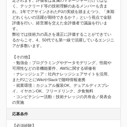
定されます。評価者は直属のマネージャーだけではな
く、テックリード等の技術理解のあるメンバーも含ま
れ、1年でアサインされたPJの実績を踏まえつつ、「来期
どれくらいの活躍が期待できるか？」という視点で金額
評価を行い、経営層を交えた全評価者で議論を行いま
す。

弊社では技術力の高さを適正に評価することができてい
るからこそ、4、50代でも第一線で活躍しているエンジニ
アが多数います。

【その他】

・勉強会：プログラミングやデータモデリング、性能や
可用性などの非機能要件、AWSに関する研修有

・ナレッジシェア：社内ナレッジシェアサイトを活用、
またPJごとにWikiやSlackで随時情報連携

・就業環境：カジュアル服装OK、デュアルディスプレ
イ、イヤホンOK、フリードリンク、夕食無料

・コンピテンシー活動：技術ナレッジの共有会／発表会
の実施
応募条件
【必須経験】
