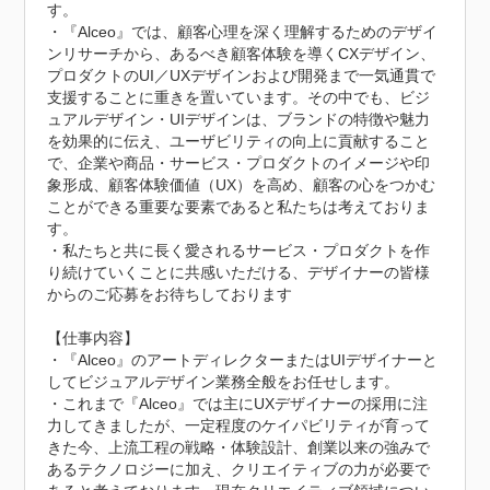
す。

・『Alceo』では、顧客心理を深く理解するためのデザイ
ンリサーチから、あるべき顧客体験を導くCXデザイン、
プロダクトのUI／UXデザインおよび開発まで一気通貫で
支援することに重きを置いています。その中でも、ビジ
ュアルデザイン・UIデザインは、ブランドの特徴や魅力
を効果的に伝え、ユーザビリティの向上に貢献すること
で、企業や商品・サービス・プロダクトのイメージや印
象形成、顧客体験価値（UX）を高め、顧客の心をつかむ
ことができる重要な要素であると私たちは考えておりま
す。

・私たちと共に長く愛されるサービス・プロダクトを作
り続けていくことに共感いただける、デザイナーの皆様
からのご応募をお待ちしております

【仕事内容】

・『Alceo』のアートディレクターまたはUIデザイナーと
してビジュアルデザイン業務全般をお任せします。

・これまで『Alceo』では主にUXデザイナーの採用に注
力してきましたが、一定程度のケイパビリティが育って
きた今、上流工程の戦略・体験設計、創業以来の強みで
あるテクノロジーに加え、クリエイティブの力が必要で