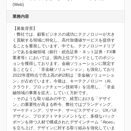
(Web)
業務内容
【募集背景】

・弊社では、顧客ビジネスの成功にテクノロジーが大き
く貢献する領域に特化し、高付加価値サービスを提供す
ることを重視しています。中でも、テクノロジードリブ
ンである金融領域（銀行・総合証券・ネット証券・FX事
業者等）においては、国内上位ブランドとしてのポジシ
ョンを獲得しております。金融ソリューションに限定す
ることなく、「非金融ソリューション」も強化しており
2022年度時点で売上高の約2割は「非金融ソリューショ
ン」が占めています。今後は、キーテクノロジー（AI、
クラウド、ブロックチェーン技術等）を活用し、「非金
融領域の事業を拡大」していく方針です。

・そのような取り組みの中で、経営における「デザイ
ン」の重要性が高まる昨今、弊社ではブランディング、
マーケティング、リサーチ、サービスデザイン、UX／UI
デザイン、プロダクトマネジメントなど、多様なバック
ボーンを持つ人材で構成されたデザインチーム『Alceo』
を立ち上げ、デザインに対する取り組みを強化していま