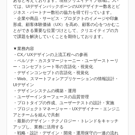
あると考えております。現在クリエイティブ領域につい
ては、UIデザインバックボーンのUXデザイナー数名とビ
ジネス・パートナー数社の協力を得て行っています。

・企業や商品・サービス・プロダクトのイメージや印象
形成、顧客体験価値（UX）を高め、顧客の心をつかむこ
とができる重要な位置づけとして、クリエイティブの力
で課題を解決していくことを期待しております。

▼業務内容

・CX／UXデザインの上流工程への参画

・ペルソナ・カスタマージャーニー・ユーザーストーリ
ー・コンセプトシート等の言語化・視覚化

・デザインコンセプトの言語化・視覚化

・Web、スマートフォンアプリケーションの情報設計・
UIデザイン

・デザインシステムの構築・運用

・ユーザーインターフェースの品質管理

・プロトタイプの作成、ユーザーテストの設計・実施

・プロジェクトマネージャー・UXデザイナー・エンジニ
アとチームを組んで共創

・最新のデザイン・テクノロジー・トレンドをキャッチ
アップし、業務に活用する

・戦略・設計・デザイン・開発・運用保守の一連の流れ