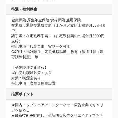
待遇・福利厚生
健康保険,厚生年金保険,労災保険,雇用保険
交通費：通勤交通費支給（１か月／支給上限額月5万円ま
で）
諸手当：在宅勤務手当：（在宅勤務契約の場合月5000円
支給）
特記事項：服装自由、Wワーク可能

C&R社の福利厚生：定期健康診断、教育（派遣社員：教
育訓練制度） 等
【受動喫煙防止情報】
屋内受動喫煙対策：あり
対策：喫煙室あり
特記事項：喫煙専用室設置
推薦ポイント
★国内トップシェアのインターネット広告企業でキャリ
アを積める

★最新技術を駆使し、革新的な広告クリエイティブを実