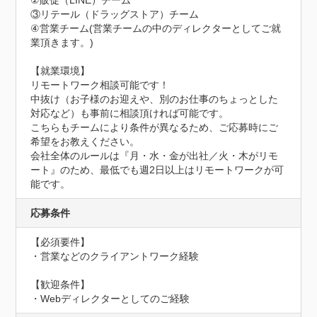
②販促（LINE）チーム

③リテール（ドラッグストア）チーム

④営業チーム(営業チームの中のディレクターとしてご就
業頂きます。)

【就業環境】

リモートワーク相談可能です！

中抜け（お子様のお迎えや、別のお仕事のちょっとした
対応など）も事前に相談頂ければ可能です。

こちらもチームにより条件が異なるため、ご応募時にご
希望をお教えください。

会社全体のルールは『月・水・金が出社／火・木がリモ
ート』のため、最低でも週2日以上はリモートワークが可
能です。
応募条件
【必須要件】

・営業などのクライアントワーク経験

【歓迎条件】 

・Webディレクターとしてのご経験