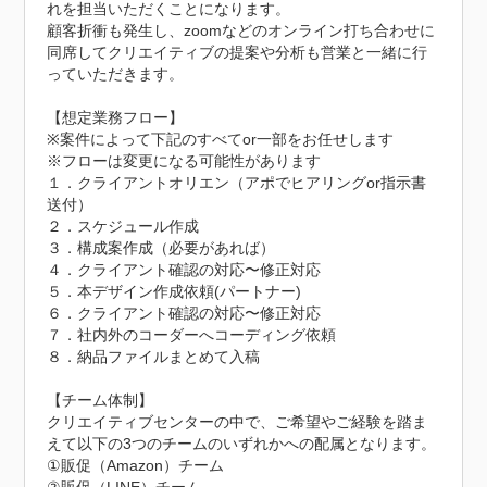
れを担当いただくことになります。

顧客折衝も発生し、zoomなどのオンライン打ち合わせに
同席してクリエイティブの提案や分析も営業と一緒に行
っていただきます。

【想定業務フロー】

※案件によって下記のすべてor一部をお任せします

※フローは変更になる可能性があります

１．クライアントオリエン（アポでヒアリングor指示書
送付）

２．スケジュール作成

３．構成案作成（必要があれば）

４．クライアント確認の対応〜修正対応

５．本デザイン作成依頼(パートナー)

６．クライアント確認の対応〜修正対応

７．社内外のコーダーへコーディング依頼

８．納品ファイルまとめて入稿

【チーム体制】

クリエイティブセンターの中で、ご希望やご経験を踏ま
えて以下の3つのチームのいずれかへの配属となります。

①販促（Amazon）チーム
