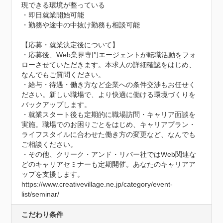
現できる環境が整っている

・即日就業開始可能

・勤務や途中の中抜け勤務も相談可能

【応募・就業決定後について】

・応募後、Web業界専門エージェントが転職活動をフォ
ローさせていただきます。本求人の詳細確認をはじめ、
なんでもご質問ください。

・給与・待遇・働き方など企業への条件交渉もお任せく
ださい。新しい職場で、より快適に働ける環境づくりを
バックアップします。

・就業スタート後も定期的に職場訪問・キャリア面談を
実施。職場でのお困りごとをはじめ、キャリアプラン・
ライフスタイルに合わせた働き方の変更など、なんでも
ご相談ください。

・その他、クリーク・アンド・リバー社ではWeb関連な
どのキャリアセミナーも定期開催。あなたのキャリアア
ップを支援します。

https://www.creativevillage.ne.jp/category/event-
list/seminar/
こだわり条件