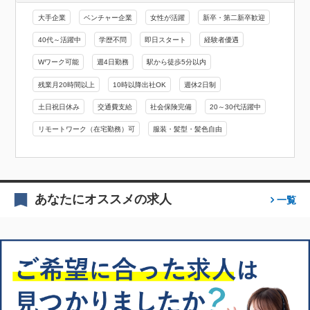
大手企業
ベンチャー企業
女性が活躍
新卒・第二新卒歓迎
40代～活躍中
学歴不問
即日スタート
経験者優遇
Wワーク可能
週4日勤務
駅から徒歩5分以内
残業月20時間以上
10時以降出社OK
週休2日制
土日祝日休み
交通費支給
社会保険完備
20～30代活躍中
リモートワーク（在宅勤務）可
服装・髪型・髪色自由
あなたにオススメの求人
一覧