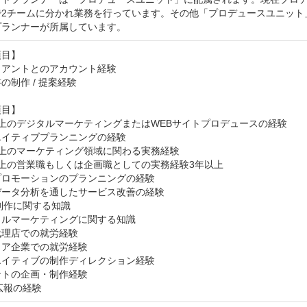
で2チームに分かれ業務を行っています。その他「プロデュースユニット
プランナーが所属しています。
目】

アントとのアカウント経験

の制作 / 提案経験

目】

上のデジタルマーケティングまたはWEBサイトプロデュースの経験

イティブプランニングの経験

上のマーケティング領域に関わる実務経験

上の営業職もしくは企画職としての実務経験3年以上

ロモーションのプランニングの経験

ータ分析を通したサービス改善の経験

制作に関する知識

ルマーケティングに関する知識

理店での就労経験

ア企業での就労経験

イティブの制作ディレクション経験

トの企画・制作経験

 広報の経験