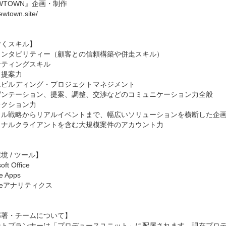
WTOWN』企画・制作

ewtown.site/

くスキル】

ンタビリティー（顧客との信頼構築や併走スキル）

ティングスキル

提案力

ビルディング・プロジェクトマネジメント

ゼンテーション、提案、調整、交渉などのコミュニケーション力全般

クション力

タル戦略からリアルイベントまで、幅広いソリューションを横断した企画
ナルクライアントを含む大規模案件のアカウント力

 / ツール】

ft Office

 Apps

leアナリティクス

署・チームについて】

ントプランナーは「プロデュースユニット」に配属されます。現在プロデュ