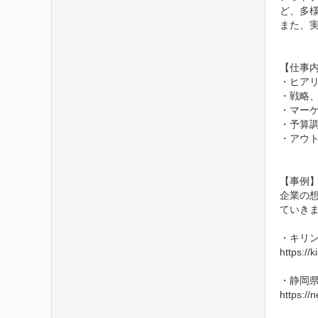
ど、多様
また、
【仕事内
・ヒアリ
・戦略、
・マー
・予算調
・アウト
【事例】
企業の
ていきま
・キリン
https://ki
・静岡県
https://