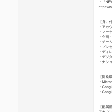
・『NE
https://n
【身に付
・アカウ
・マーケ
・企画・
・チーム
・プレ
・ディレ
・デジ
・ナショ
【開発環境
・Microso
・Google
・Goog
【配属部
アカウ