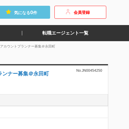
0
会員登録
気になる
件
転職エージェント一覧
てアカウントプランナー募集＠永田町
No.JN00454250
ランナー募集＠永田町