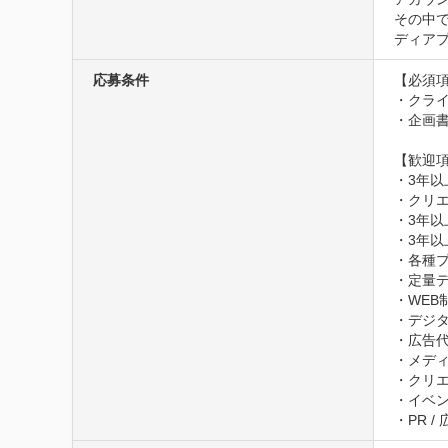
その中
ディア
応募条件
【必須項
・クライ
・企画書
【歓迎項
・3年以
・クリエ
・3年以
・3年以
・各種プ
・定量デ
・WEB
・デジタ
・広告代
・メディ
・クリエ
・イベン
・PR /