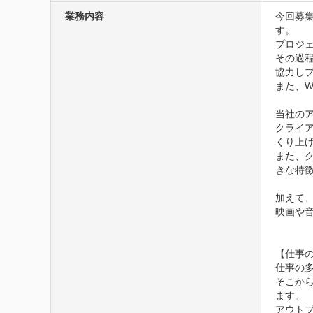
業務内容
今回募
す。

プロジ
その過
協力しプ
また、
当社の
クライ
くり上げ
また、
きな特徴
加えて
映画や
【仕事の
仕事の
そこか
ます。

アウト