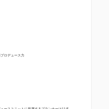
プロデュース力

ースユニットに所属するプランナーは11名。
