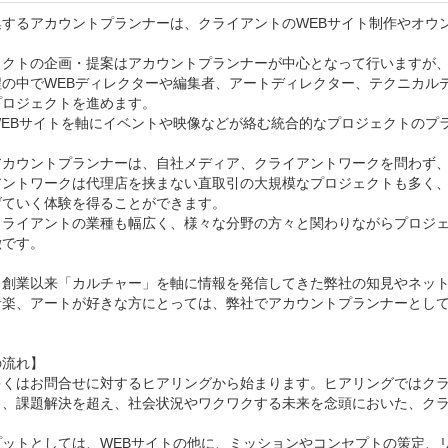
集するアカウントプランナーは、クライアントのWEBサイト制作やオウ
ェクトの企画・提案はアカウントプランナーが中心となって行いますが、
程の中でWEBディレクターや編集者、アートディレクター、テクニカル
ロジェクトを進めます。

WEBサイトを軸にイベントや映像などが絡む統合的なプロジェクトのプラ
アカウントプランナーは、自社メディア、クライアントワークを問わず、
アントワークは代理店を挟まない直取引の大規模なプロジェクトも多く
ていく体験を得ることができます。

クライアントの業種も幅広く、様々な分野の方々と関わりながらプロジ
です。

、創業以来「カルチャー」を軸に情報を発信してきた弊社の知見やネット
音楽、アートが好きな方にとっては、弊社でアカウントプランナーとして
流れ】

多くはお問合せに対するヒアリングから始まります。ヒアリングではクラ
ら、課題解決を超え、社会状況やワクワクする未来を念頭においた、ク
プットとしては、WEBサイトの他に、ミッションやコンセプトの策定、