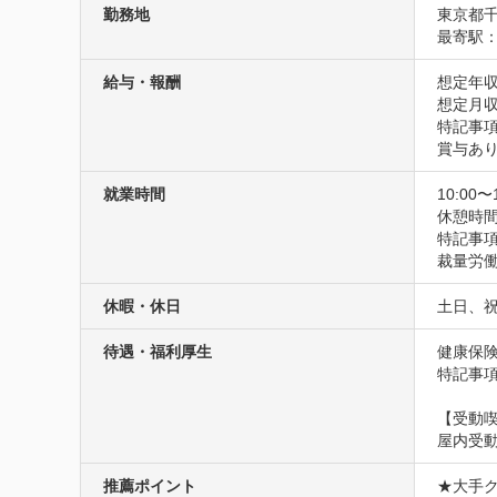
勤務地
東京都千
最寄駅
給与・報酬
想定年収
想定月収
特記事項
賞与あ
就業時間
10:00〜
休憩時
特記事項
裁量労
休暇・休日
土日、
待遇・福利厚生
健康保険
特記事
【受動
屋内受
推薦ポイント
★大手ク