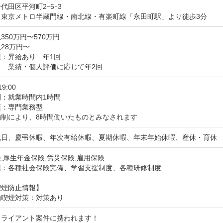
代田区平河町2ｰ5ｰ3
：東京メトロ半蔵門線・南北線・有楽町線「永田町駅」より徒歩3分
350万円〜570万円
28万円〜
：昇給あり　年1回

り　業績・個人評価に応じて年2回
19:00
間：就業時間内1時間
：専門業務型

働制により、8時間働いたものとみなされます
祝日、慶弔休暇、年次有給休暇、夏期休暇、年末年始休暇、産休・育休
,厚生年金保険,労災保険,雇用保険
項：各種社会保険完備、学習支援制度、各種研修制度
喫煙防止情報】
動喫煙対策：対策あり
ライアント案件に携われます！
