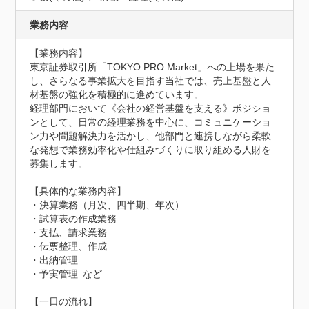
業務内容
【業務内容】

東京証券取引所「TOKYO PRO Market」への上場を果た
し、さらなる事業拡大を目指す当社では、売上基盤と人
材基盤の強化を積極的に進めています。

経理部門において《会社の経営基盤を支える》ポジショ
ンとして、日常の経理業務を中心に、コミュニケーショ
ン力や問題解決力を活かし、他部門と連携しながら柔軟
な発想で業務効率化や仕組みづくりに取り組める人財を
募集します。

【具体的な業務内容】

・決算業務（月次、四半期、年次）

・試算表の作成業務

・支払、請求業務

・伝票整理、作成

・出納管理

・予実管理 など

【一日の流れ】
