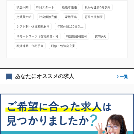
学歴不問
即日スタート
経験者優遇
駅から徒歩5分以内
交通費支給
社会保険完備
家族手当
育児支援制度
シフト制・休日変動あり
年間休日120日以上
リモートワーク（在宅勤務）可
時短勤務相談可
賞与あり
家賃補助・住宅手当
研修・勉強会充実
あなたにオススメの求人
一覧