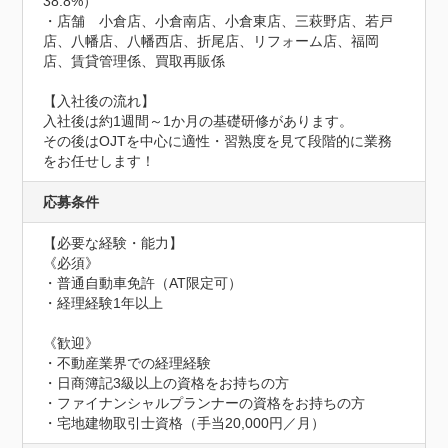
38.8%）

・店舗　小倉店、小倉南店、小倉東店、三萩野店、若戸
店、八幡店、八幡西店、折尾店、リフォーム店、福岡
店、賃貸管理係、買取再販係

【入社後の流れ】

入社後は約1週間～1か月の基礎研修があります。

その後はOJTを中心に適性・習熟度を見て段階的に業務
をお任せします！
応募条件
【必要な経験・能力】

《必須》

・普通自動車免許（AT限定可） 

・経理経験1年以上

《歓迎》

・不動産業界での経理経験

・日商簿記3級以上の資格をお持ちの方

・ファイナンシャルプランナーの資格をお持ちの方

・宅地建物取引士資格（手当20,000円／月）