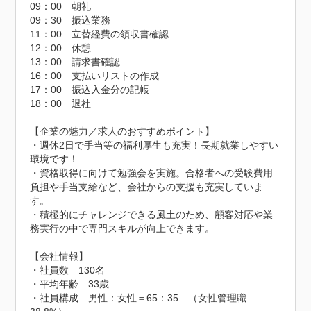
09：00　朝礼

09：30　振込業務

11：00　立替経費の領収書確認

12：00　休憩

13：00　請求書確認

16：00　支払いリストの作成

17：00　振込入金分の記帳

18：00　退社

【企業の魅力／求人のおすすめポイント】 

・週休2日で手当等の福利厚生も充実！長期就業しやすい
環境です！

・資格取得に向けて勉強会を実施。合格者への受験費用
負担や手当支給など、会社からの支援も充実していま
す。

・積極的にチャレンジできる風土のため、顧客対応や業
務実行の中で専門スキルが向上できます。

【会社情報】

・社員数　130名

・平均年齢　33歳

・社員構成　男性：女性＝65：35　（女性管理職