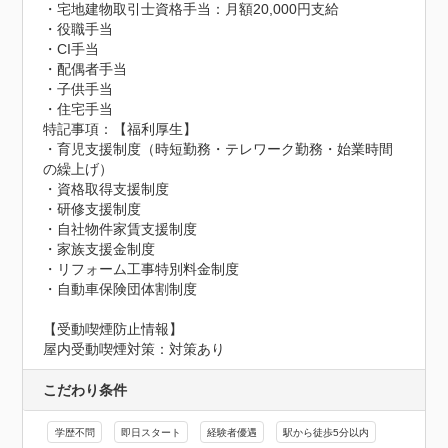
・宅地建物取引士資格手当：月額20,000円支給 

・役職手当

・CI手当

・配偶者手当

・子供手当

・住宅手当
特記事項：【福利厚生】

・育児支援制度（時短勤務・テレワーク勤務・始業時間
の繰上げ）

・資格取得支援制度

・研修支援制度

・自社物件家賃支援制度

・家族支援金制度

・リフォーム工事特別料金制度

・自動車保険団体割制度
【受動喫煙防止情報】
屋内受動喫煙対策：対策あり
こだわり条件
学歴不問
即日スタート
経験者優遇
駅から徒歩5分以内