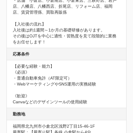
・店舗　小倉店、小倉南店、小倉東店、三萩野店、若戸
店、八幡店、八幡西店、折尾店、リフォーム店、福岡
店、賃貸管理係、買取再販係

【入社後の流れ】

入社後は約1週間～1か月の基礎研修があります。

その後はOJTを中心に適性・習熟度を見て段階的に業務
をお任せします！
応募条件
【必要な経験・能力】

《必須》

・普通自動車免許（AT限定可） 

・WebマーケティングやSNS運用の実務経験

《歓迎》

Canvaなどのデザインツールの使用経験
勤務地
福岡県北九州市小倉北区浅野2丁目15-46-1F
最寄駅：【最寄り駅】各線 小倉駅から4分
