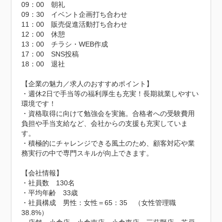
09：00　朝礼

09：30　イベント企画打ち合わせ

11：00　販売促進活動打ち合わせ

12：00　休憩

13：00　チラシ・WEB作成

17：00　SNS投稿

18：00　退社

【企業の魅力／求人のおすすめポイント】 

・週休2日で手当等の福利厚生も充実！長期就業しやすい
環境です！

・資格取得に向けて勉強会を実施。合格者への受験費用
負担や手当支給など、会社からの支援も充実していま
す。

・積極的にチャレンジできる風土のため、顧客対応や業
務実行の中で専門スキルが向上できます。

【会社情報】

・社員数　130名

・平均年齢　33歳

・社員構成　男性：女性＝65：35　（女性管理職
38.8%）
