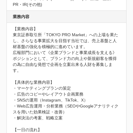
PR・IR(その他)
業務内容
【業務内容】

東京証券取引所「TOKYO PRO Market」への上場を果た
し、さらなる事業拡大を目指す当社では、売上基盤と人
材基盤の強化を積極的に進めています。

広報部門において《企業ブランドと事業成長を支える》
ポジションとして、ブランド力の向上や新規顧客を獲得
の為に自由な発想で企画を立案出来る人財を募集しま
す。

【具体的な業務内容】

・マーケティングプランの策定

・広告のコピーやレイアウト企画業務

・SNSの運用（Instagram、TikTok、X）

・Web広告運用・分析業務（SEOやGoogleアナリティク
スを用いた効果検証・改善）

・解決法の考案、戦略立案

【一日の流れ】
