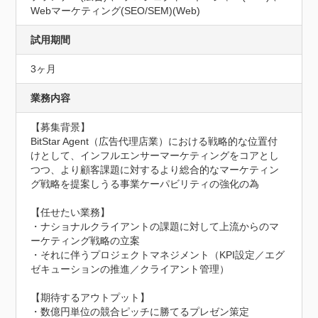
Webマーケティング(SEO/SEM)(Web)
試用期間
3ヶ月
業務内容
【募集背景】

BitStar Agent（広告代理店業）における戦略的な位置付
けとして、インフルエンサーマーケティングをコアとし
つつ、より顧客課題に対するより総合的なマーケティン
グ戦略を提案しうる事業ケーパビリティの強化の為

【任せたい業務】

・ナショナルクライアントの課題に対して上流からのマ
ーケティング戦略の立案

・それに伴うプロジェクトマネジメント（KPI設定／エグ
ゼキューションの推進／クライアント管理）

【期待するアウトプット】

・数億円単位の競合ピッチに勝てるプレゼン策定
