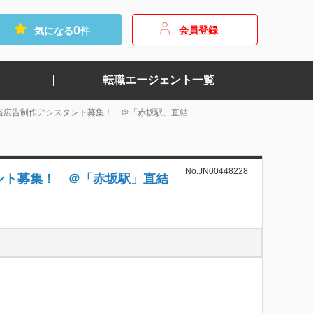
0
会員登録
気になる
件
転職エージェント一覧
当広告制作アシスタント募集！ ＠「赤坂駅」直結
No.JN00448228
ント募集！ ＠「赤坂駅」直結