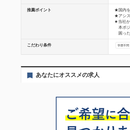
推薦ポイント
★国内
★アシ
★当社か
　本ポ
　困っ
こだわり条件
学歴不問
あなたにオススメの求人