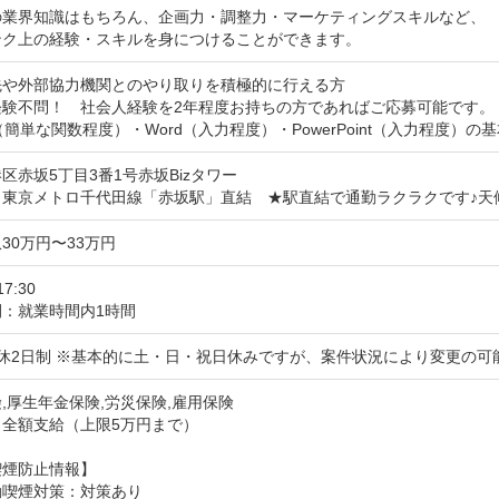
の業界知識はもちろん、企画力・調整力・マーケティングスキルなど、

ンク上の経験・スキルを身につけることができます。
や外部協力機関とのやり取りを積極的に行える方

験不問！　社会人経験を2年程度お持ちの方であればご応募可能です。

el（簡単な関数程度）・Word（入力程度）・PowerPoint（入力程度
区赤坂5丁目3番1号赤坂Bizタワー
：東京メトロ千代田線「赤坂駅」直結　★駅直結で通勤ラクラクです♪天
30万円〜33万円
17:30
間：就業時間内1時間
週休2日制 ※基本的に土・日・祝日休みですが、案件状況により変更の可
,厚生年金保険,労災保険,雇用保険
：全額支給（上限5万円まで）
喫煙防止情報】
動喫煙対策：対策あり