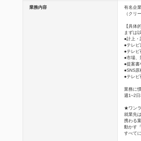
業務内容
有名企
（クリ
【具体的
まずは
●計上・
●テレビ
●テレビ
●市場、
●提案書
●SNS
●テレビ
業務に
週1~2
★ワン
就業先
携わる案
動かす
すべてに