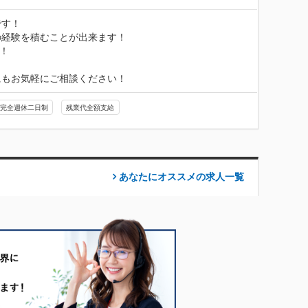
す！

経験を積むことが出来ます！

！

にもお気軽にご相談ください！
完全週休二日制
残業代全額支給
あなたにオススメの求人
一覧