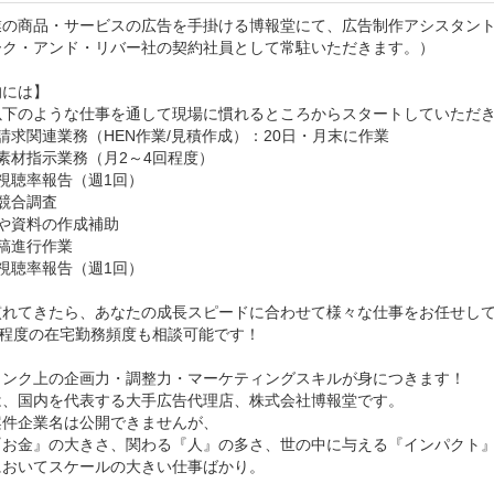
業の商品・サービスの広告を手掛ける博報堂にて、広告制作アシスタント
ーク・アンド・リバー社の契約社員として常駐いただきます。）

には】

以下のような仕事を通して現場に慣れるところからスタートしていただき
請求関連業務（HEN作業/見積作成）：20日・月末に作業

素材指示業務（月2～4回程度）

視聴率報告（週1回）

競合調査

や資料の作成補助

原稿進行作業

視聴率報告（週1回）

慣れてきたら、あなたの成長スピードに合わせて様々な仕事をお任せして
日程度の在宅勤務頻度も相談可能です！

ランク上の企画力・調整力・マーケティングスキルが身につきます！

は、国内を代表する大手広告代理店、株式会社博報堂です。

件企業名は公開できませんが、

『お金』の大きさ、関わる『人』の多さ、世の中に与える『インパクト』
おいてスケールの大きい仕事ばかり。
