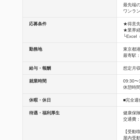
最先端
ワンラ
応募条件
★得意先
★業界経
└Exc
勤務地
東京都港
最寄駅
給与・報酬
想定月収
就業時間
09:30〜
休憩時
休暇・休日
■完全
待遇・福利厚生
健康保険
交通費
【受動
屋内受