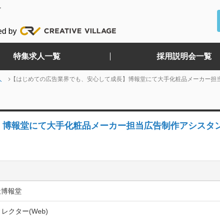
ど
ed by
特集求人一覧
採用説明会一覧
人
【はじめての広告業界でも、安心して成長】博報堂にて大手化粧品メーカー担
】博報堂にて大手化粧品メーカー担当広告制作アシスタ
社博報堂
ィレクター(Web)